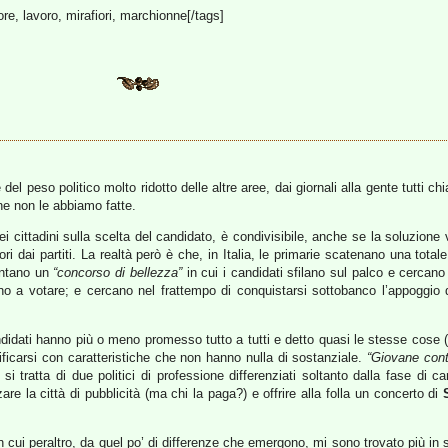
ore, lavoro, mirafiori, marchionne[/tags]
del peso politico molto ridotto delle altre aree, dai giornali alla gente tutti 
ne non le abbiamo fatte.
ei cittadini sulla scelta del candidato, è condivisibile, anche se la soluzione 
ri dai partiti. La realtà però è che, in Italia, le primarie scatenano una total
entano un
“concorso di bellezza”
in cui i candidati sfilano sul palco e cercano 
nno a votare; e cercano nel frattempo di conquistarsi sottobanco l’appoggio
idati hanno più o meno promesso tutto a tutti e detto quasi le stesse cose (
ificarsi con caratteristiche che non hanno nulla di sostanziale.
“Giovane cont
i tratta di due politici di professione differenziati soltanto dalla fase di ca
re la città di pubblicità (ma chi la paga?) e offrire alla folla un concerto di
n cui peraltro, da quel po’ di differenze che emergono, mi sono trovato più in