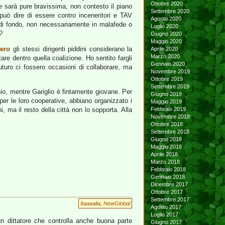
Ottobre 2020
 sarà pure bravissima, non contesto il piano
Settembre 2020
uò dire di essere contro inceneritori e TAV
Agosto 2020
 di fondo, non necessariamente in malafede o
Luglio 2020
?
Giugno 2020
Maggio 2020
fero
gli stessi dirigenti piddini considerano la
Aprile 2020
Marzo 2020
are dentro quella coalizione. Ho sentito fargli
Gennaio 2020
uturo ci fossero occasioni di collaborare, ma
Novembre 2019
Ottobre 2019
Settembre 2019
io, mentre Gariglio è fintamente giovane. Per
Giugno 2019
i per le loro cooperative, abbiano organizzato i
Maggio 2019
i, ma il resto della città non lo sopporta. Alla
Febbraio 2019
Novembre 2018
Ottobre 2018
Settembre 2018
Giugno 2018
Maggio 2018
Aprile 2018
Marzo 2018
Febbraio 2018
Gennaio 2018
Dicembre 2017
Ottobre 2017
Settembre 2017
Itaaaalia
,
NewGlobal
Agosto 2017
Luglio 2017
n dittatore che controlla anche buona parte
Giugno 2017