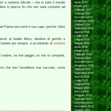
i e vanterie ridicole – che in tutto il mondo
Aprile 2017
Marzo 2017
dere in piazza fin che non sarà costretto ad
Febbraio 2017
Gennaio 2017
Dicembre 2016
Novembre 2016
Ottobre 2016
el Paese era come il suo capo, perché i libici
Settembre 2016
Agosto 2016
Luglio 2016
sse al leader libico, dandosi di gomito e
Giugno 2016
 al potere per sempre, e accettando di
umiliarsi
Maggio 2016
Aprile 2016
Marzo 2016
Febbraio 2016
 nel sedere, se non peggio; se non si compierà,
Gennaio 2016
Dicembre 2015
Novembre 2015
nermi che non l’avrebbero mai cacciato, come
Ottobre 2015
Settembre 2015
Agosto 2015
Luglio 2015
Giugno 2015
Maggio 2015
Marzo 2015
Febbraio 2015
Gennaio 2015
Dicembre 2014
Novembre 2014
Ottobre 2014