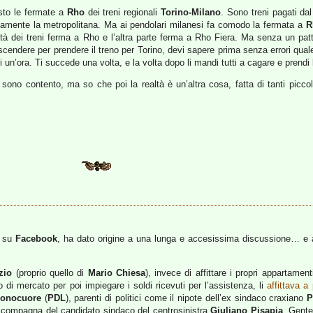
isto le fermate a
Rho
dei treni regionali
Torino-Milano
. Sono treni pagati da
ttamente la metropolitana. Ma ai pendolari milanesi fa comodo la fermata a
R
età dei treni ferma a Rho e l’altra parte ferma a Rho Fiera. Ma senza un pat
scendere per prendere il treno per Torino, devi sapere prima senza errori quale 
i un’ora. Ti succede una volta, e la volta dopo li mandi tutti a cagare e prendi 
no contento, ma so che poi la realtà è un’altra cosa, fatta di tanti piccoli
]
ri su
Facebook
, ha dato origine a una lunga e accesissima discussione… e al
zio
(proprio quello di
Mario Chiesa
), invece di affittare i propri appartamen
o di mercato per poi impiegare i soldi ricevuti per l’assistenza, li
affittava a
onocuore
(
PDL
), parenti di politici come il nipote dell’ex sindaco craxiano
P
 compagna del candidato sindaco del centrosinistra
Giuliano Pisapia
. Gente