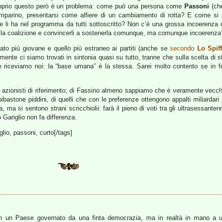
prio questo però è un problema: come può una persona come
Passoni
(che
amparino, presentarsi come alfiere di un cambiamento di rotta? E come si p
e li ha nel programma da tutti sottoscritto? Non c’è una grossa incoerenza
verso la coalizione e convincerli a sostenerla comunque, ma comunque incoerenza
dato più giovane e quello più estraneo ai partiti (anche se
secondo
Lo Spif
nte ci siamo trovati in sintonia quasi su tutto, tranne che sulla scelta di st
he riceviamo noi: la “base umana” è la stessa. Sarei molto contento se in f
i azionisti di riferimento; di Fassino almeno sappiamo che è veramente vecch
capibastone piddini, di quelli che con le preferenze ottengono appalti miliardar
ma si sentono strani scricchiolii: farà il pieno di voti tra gli ultrasessantenn
Gariglio non fa differenza.
glio, passoni, curto[/tags]
 in un Paese governato da una finta democrazia, ma in realtà in mano a u