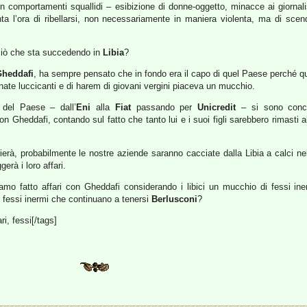
 comportamenti squallidi – esibizione di donne-oggetto, minacce ai giornalist
a l’ora di ribellarsi, non necessariamente in maniera violenta, ma di scen
 ciò che sta succedendo in
Libia
?
heddafi
, ha sempre pensato che in fondo era il capo di quel Paese perché qu
onate luccicanti e di harem di giovani vergini piaceva un mucchio.
 del Paese – dall’
Eni
alla
Fiat
passando per
Unicredit
– si sono conce
on Gheddafi, contando sul fatto che tanto lui e i suoi figli sarebbero rimasti
compierà, probabilmente le nostre aziende saranno cacciate dalla Libia a calci
rà i loro affari.
amo fatto affari con Gheddafi considerando i libici un mucchio di fessi i
i fessi inermi che continuano a tenersi
Berlusconi
?
ri, fessi[/tags]