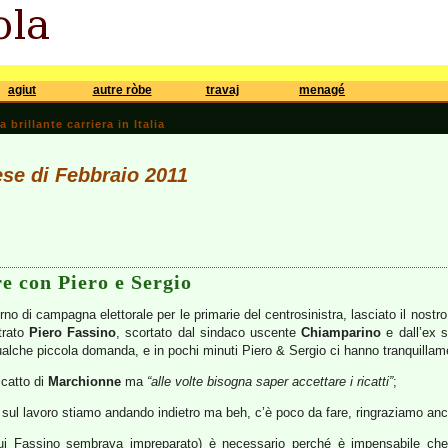
agiut
autre ròbe
travaj
menagé
brillante carriera in Italia
ese di Febbraio 2011
e con Piero e Sergio
rno di campagna elettorale per le primarie del centrosinistra, lasciato il nost
trato
Piero Fassino
, scortato dal sindaco uscente
Chiamparino
e dall’ex 
qualche piccola domanda, e in pochi minuti Piero & Sergio ci hanno tranquillam
icatto di
Marchionne
ma
“alle volte bisogna saper accettare i ricatti”
;
tti sul lavoro stiamo andando indietro ma beh, c’è poco da fare, ringraziamo anc
 cui Fassino sembrava impreparato) è necessario perché è impensabile che