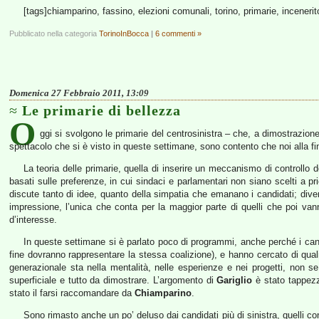
[tags]chiamparino, fassino, elezioni comunali, torino, primarie, incenerit
Pubblicato nella categoria
TorinoInBocca
|
6 commenti »
Domenica 27 Febbraio 2011, 13:09
Le primarie di bellezza
O
ggi si svolgono le primarie del centrosinistra – che, a dimostrazione 
spettacolo che si è visto in queste settimane, sono contento che noi alla fi
La teoria delle primarie, quella di inserire un meccanismo di controllo d
basati sulle preferenze, in cui sindaci e parlamentari non siano scelti a prio
discute tanto di idee, quanto della simpatia che emanano i candidati; div
impressione, l’unica che conta per la maggior parte di quelli che poi va
d’interesse.
In queste settimane si è parlato poco di programmi, anche perché i cand
fine dovranno rappresentare la stessa coalizione), e hanno cercato di qual
generazionale sta nella mentalità, nelle esperienze e nei progetti, non se s
superficiale e tutto da dimostrare. L’argomento di
Gariglio
è stato tappezza
stato il farsi raccomandare da
Chiamparino
.
Sono rimasto anche un po’ deluso dai candidati più di sinistra, quelli co