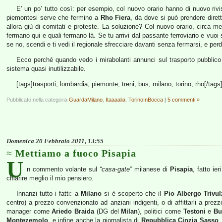
E’ un po’ tutto così: per esempio, col nuovo orario hanno di nuovo riv
piemontesi serve che fermino a
Rho Fiera
, da dove si può prendere dire
allora giù di comitati e proteste. La soluzione? Col nuovo orario, circa m
fermano qui e quali fermano là. Se tu arrivi dal passante ferroviario e vuoi 
se no, scendi e ti vedi il regionale sfrecciare davanti senza fermarsi, e perd
Ecco perché quando vedo i mirabolanti annunci sul trasporto pubblico so
sistema quasi inutilizzabile.
[tags]trasporti, lombardia, piemonte, treni, bus, milano, torino, rho[/tags
Pubblicato nella categoria
GuardaMilano
,
Itaaaalia
,
TorinoInBocca
|
5 commenti »
Domenica 20 Febbraio 2011, 13:55
Mettiamo a fuoco Pisapia
U
n commento volante sul
“casa-gate”
milanese di
Pisapia
, fatto ie
chiarire meglio il mio pensiero.
Innanzi tutto i fatti: a
Milano
si è scoperto che il
Pio Albergo Trivul
centro) a prezzo convenzionato ad anziani indigenti, o di affittarli a prezz
manager come
Ariedo Braida
(DG del
Milan
), politici come
Testoni
e
Bu
Montezemolo
, e infine anche la giornalista di
Repubblica
Cinzia Sasso
,