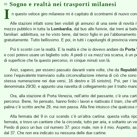
Sogno e realtà nei trasporti milanesi
I
n questo veloce giro milanese mi è capitato di scontrarmi di nuovo con i
Alle stazioni infatti sono ben visibili gli annunci di una serie di novit
mezzo pubblico in tutta la
Lombardia
, dal bus alle funivie, dai treni ai b
familiari: addirittura, se ho visto bene, dal terzo figlio in poi l’abboname
gratuitamente. Tutto bellissimo. E poi, in tutti i capoluoghi di provincia vi
Poi ti scontri con la realtà. E la realtà è che io dovevo andare da
Porta 
e così potevo usare un biglietto solo. A piedi ci va mezz’ora scarsa, è un
di superficie che fa questo percorso, in cinque minuti son là.
Anzi, sapevo, per esserci passato davanti varie volte, che da
Repubbl
sono l’equivalente tramviario sulla circonvallazione interna di ciò che sono 
stessa numerazione nei due versi, 16 destro e 16 sinistro). Poi, per i la
denominata 29/30, e appunto una navetta di collegamento per il tratto man
Ora, alla stazione di Porta Venezia, nell’atrio del passante, c’è una cart
percorso. Bene, ho pensato, hanno finito i lavori e riattivato il tram, che e
palina c’è scritto anche 29, ma non passa. Alla fine intuisco che qualcosa 
Alla fermata del 9 in cui scendo c’è un’altra cartina: questa volta r
fermata, e trovo un cantiere che la circonda; tutto per aria, e soltanto un v
Perdo di poco un bus col numero 37: poco male, non è il mio. Aspetto, aspet
dal 37. Che non era indicato su nessuna delle due cartine.