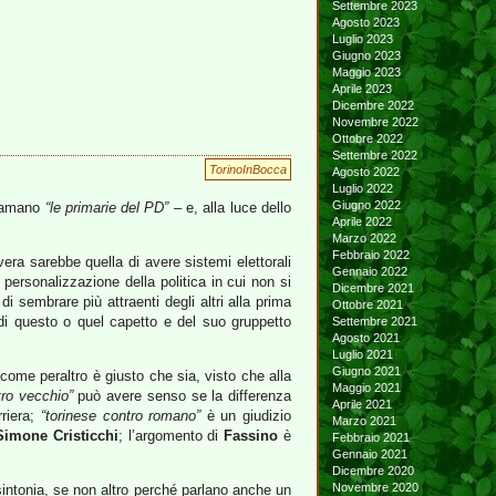
Settembre 2023
Agosto 2023
Luglio 2023
Giugno 2023
Maggio 2023
Aprile 2023
Dicembre 2022
Novembre 2022
Ottobre 2022
Settembre 2022
TorinoInBocca
Agosto 2022
Luglio 2022
Giugno 2022
chiamano
“le primarie del PD”
– e, alla luce dello
Aprile 2022
Marzo 2022
Febbraio 2022
vera sarebbe quella di avere sistemi elettorali
Gennaio 2022
e personalizzazione della politica in cui non si
Dicembre 2021
di sembrare più attraenti degli altri alla prima
Ottobre 2021
 di questo o quel capetto e del suo gruppetto
Settembre 2021
Agosto 2021
Luglio 2021
Giugno 2021
come peraltro è giusto che sia, visto che alla
Maggio 2021
ro vecchio”
può avere senso se la differenza
Aprile 2021
rriera;
“torinese contro romano”
è un giudizio
Marzo 2021
Simone Cristicchi
; l’argomento di
Fassino
è
Febbraio 2021
Gennaio 2021
Dicembre 2020
Novembre 2020
 sintonia, se non altro perché parlano anche un