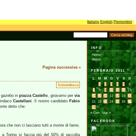
Italiano
English
Piemonteis
INFO
:Home:
:About:
Pagina successiva »
FEBBRAIO 2011
L
M
M
G
V
S
D
1
2
3
4
5
6
TorinoInBocca
7
8
9
10
11
12
13
ro gazebo in
piazza Castello
, giravamo per
via
14
15
16
17
18
19
20
sindaco
Castellani
. Il nostro candidato
Fabio
21
22
23
24
25
26
27
ente detto che:
28
« Gen
Mar »
FACEBOOK
ora che non ci lasciano tutti a morire di fame;
 a Torino si faccia più del 50% di raccolta