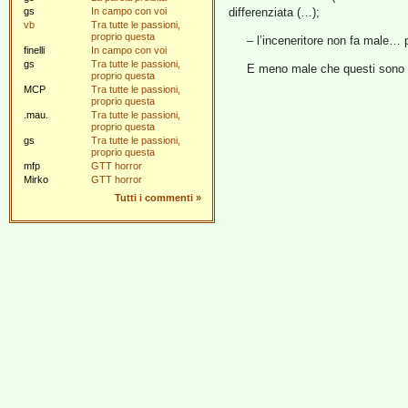
gs
In campo con voi
differenziata (…);
vb
Tra tutte le passioni,
proprio questa
– l’inceneritore non fa male… 
finelli
In campo con voi
gs
Tra tutte le passioni,
E meno male che questi sono gli
proprio questa
MCP
Tra tutte le passioni,
proprio questa
.mau.
Tra tutte le passioni,
proprio questa
gs
Tra tutte le passioni,
proprio questa
mfp
GTT horror
Mirko
GTT horror
Tutti i commenti
»