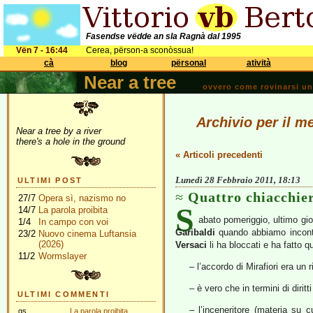
Fasendse vëdde an sla Ragnà dal 1995
Vën 7 - 16:44
Cerea, përson-a sconòssua!
cà
blog
përsonal
atività
Near a tree
ovvero come rovinarsi una 
Archivio per il m
Near a tree by a river
there's a hole in the ground
« Articoli precedenti
Lunedì 28 Febbraio 2011, 18:13
ULTIMI POST
Quattro chiacchier
27/7
Opera sì, nazismo no
S
14/7
La parola proibita
abato pomeriggio, ultimo gio
1/4
In campo con voi
Garibaldi
quando abbiamo incon
23/2
Nuovo cinema Luftansia
(2026)
Versaci
li ha bloccati e ha fatto 
11/2
Wormslayer
– l’accordo di Mirafiori era un r
– è vero che in termini di diri
ULTIMI COMMENTI
– l’inceneritore (materia su
gs
La parola proibita