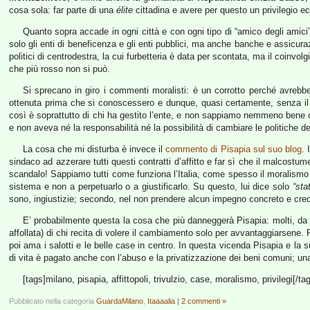
cosa sola: far parte di una
élite
cittadina e avere per questo un privilegio e
Quanto sopra accade in ogni città e con ogni tipo di “amico degli amici
solo gli enti di beneficenza e gli enti pubblici, ma anche banche e assicura
politici di centrodestra, la cui furbetteria è data per scontata, ma il coinvo
che più rosso non si può.
Si sprecano in giro i commenti moralisti: è un corrotto perché avrebb
ottenuta prima che si conoscessero e dunque, quasi certamente, senza il
così è soprattutto di chi ha gestito l’ente, e non sappiamo nemmeno bene c
e non aveva né la responsabilità né la possibilità di cambiare le politiche de
La cosa che mi disturba è invece il
commento di Pisapia sul suo blog
. 
sindaco ad azzerare tutti questi contratti d’affitto e far sì che il malcostum
scandalo! Sappiamo tutti come funziona l’Italia, come spesso il moralismo s
sistema e non a perpetuarlo o a giustificarlo. Su questo, lui dice solo
“sta
sono, ingiustizie; secondo, nel non prendere alcun impegno concreto e credi
E’ probabilmente questa la cosa che più danneggerà Pisapia: molti, da 
affollata) di chi recita di volere il cambiamento solo per avvantaggiarsene
poi ama i salotti e le belle case in centro. In questa vicenda Pisapia e la
di vita è pagato anche con l’abuso e la privatizzazione dei beni comuni; una 
[tags]milano, pisapia, affittopoli, trivulzio, case, moralismo, privilegi[/ta
Pubblicato nella categoria
GuardaMilano
,
Itaaaalia
|
2 commenti »