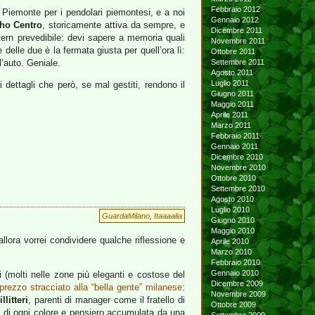
Febbraio 2012
l Piemonte per i pendolari piemontesi, e a noi
Gennaio 2012
ho Centro
, storicamente attiva da sempre, e
Dicembre 2011
tern prevedibile: devi sapere a memoria quali
Novembre 2011
delle due è la fermata giusta per quell’ora lì:
Ottobre 2011
l’auto. Geniale.
Settembre 2011
Agosto 2011
Luglio 2011
 dettagli che però, se mal gestiti, rendono il
Giugno 2011
Maggio 2011
Aprile 2011
Marzo 2011
Febbraio 2011
Gennaio 2011
Dicembre 2010
Novembre 2010
Ottobre 2010
Settembre 2010
Agosto 2010
Luglio 2010
GuardaMilano
,
Itaaaalia
Giugno 2010
Maggio 2010
lora vorrei condividere qualche riflessione e
Aprile 2010
Marzo 2010
Febbraio 2010
Gennaio 2010
ti (molti nelle zone più eleganti e costose del
Dicembre 2009
 prezzo stracciato alla “bella gente” milanese
:
Novembre 2009
illitteri
, parenti di manager come il fratello di
Ottobre 2009
 di ogni colore e pensiero accumulata da una