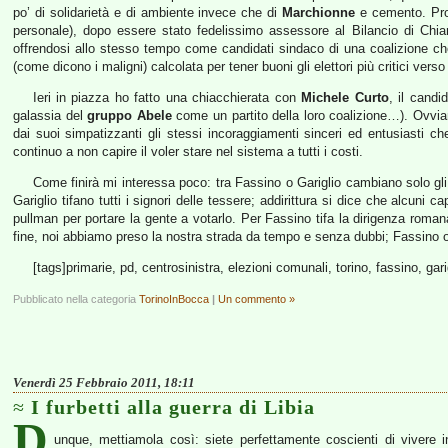
po’ di solidarietà e di ambiente invece che di
Marchionne
e cemento. Pro
personale), dopo essere stato fedelissimo assessore al Bilancio di Chi
offrendosi allo stesso tempo come candidati sindaco di una coalizione ch
(come dicono i maligni) calcolata per tener buoni gli elettori più critici 
Ieri in piazza ho fatto una chiacchierata con
Michele Curto
, il candi
galassia del
gruppo Abele
come un partito della loro coalizione…). Ovviame
dai suoi simpatizzanti gli stessi incoraggiamenti sinceri ed entusiasti c
continuo a non capire il voler stare nel sistema a tutti i costi.
Come finirà mi interessa poco: tra Fassino o Gariglio cambiano solo gl
Gariglio tifano tutti i signori delle tessere; addirittura si dice che alcuni 
pullman per portare la gente a votarlo. Per Fassino tifa la dirigenza romana, 
fine, noi abbiamo preso la nostra strada da tempo e senza dubbi; Fassino o 
[tags]primarie, pd, centrosinistra, elezioni comunali, torino, fassino, gari
Pubblicato nella categoria
TorinoInBocca
|
Un commento »
Venerdì 25 Febbraio 2011, 18:11
I furbetti alla guerra di Libia
D
unque, mettiamola così: siete perfettamente coscienti di vivere