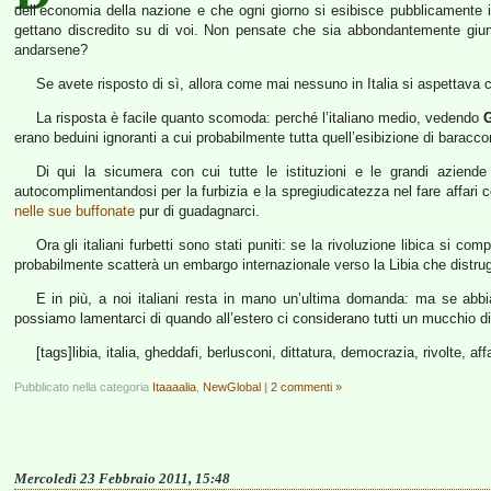
dell’economia della nazione e che ogni giorno si esibisce pubblicamente in
gettano discredito su di voi. Non pensate che sia abbondantemente giunt
andarsene?
Se avete risposto di sì, allora come mai nessuno in Italia si aspettava
La risposta è facile quanto scomoda: perché l’italiano medio, vedendo
G
erano beduini ignoranti a cui probabilmente tutta quell’esibizione di baracc
Di qui la sicumera con cui tutte le istituzioni e le grandi aziende
autocomplimentandosi per la furbizia e la spregiudicatezza nel fare affari c
nelle sue buffonate
pur di guadagnarci.
Ora gli italiani furbetti sono stati puniti: se la rivoluzione libica si 
probabilmente scatterà un embargo internazionale verso la Libia che distrugge
E in più, a noi italiani resta in mano un’ultima domanda: ma se abbi
possiamo lamentarci di quando all’estero ci considerano tutti un mucchio d
[tags]libia, italia, gheddafi, berlusconi, dittatura, democrazia, rivolte, affa
Pubblicato nella categoria
Itaaaalia
,
NewGlobal
|
2 commenti »
Mercoledì 23 Febbraio 2011, 15:48