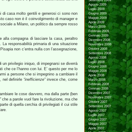
Settembre 2009
Agosto 2009
Luglio 2009
i di casa molto gentili e generosi ci sono non
Giugno 2009
Maggio 2009
uesto caso non è il coinvolgimento di manager e
Aprile 2009
ia sociale a Milano, un politico da sempre rosso
Marzo 2009
Febbraio 2009
Gennaio 2009
 alla compagna di lasciare la casa, peraltro
Dicembre 2008
La responsabilità primaria di una situazione
Novembre 2008
Pisapia non c’entra nulla con l’assegnazione,
Ottobre 2008
Settembre 2008
Agosto 2008
Luglio 2008
un privilegio iniquo, di impegnarsi se diverrà
Giugno 2008
lati che ce l’hanno con lui. E’ questo per me lo
Maggio 2008
darmi a persone che si impegnino a cambiare il
Aprile 2008
, nel definirle
“inefficienze”
invece che, come
Marzo 2008
Febbraio 2008
Gennaio 2008
Dicembre 2007
cambiare le cose davvero, ma dalla parte (ben
Novembre 2007
”
che a parole vuol fare la rivoluzione, ma che
Ottobre 2007
di quella cerchia di privilegiati il cui stile
Settembre 2007
fare.
Agosto 2007
Luglio 2007
Giugno 2007
Maggio 2007
Aprile 2007