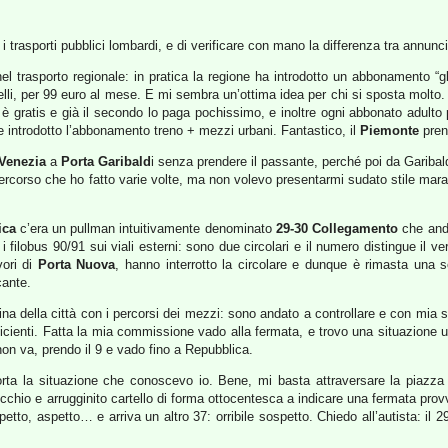
 trasporti pubblici lombardi, e di verificare con mano la differenza tra annunci
à nel trasporto regionale: in pratica la regione ha introdotto un abbonamento “
attelli, per 99 euro al mese. E mi sembra un’ottima idea per chi si sposta molto
nto è gratis e già il secondo lo paga pochissimo, e inoltre ogni abbonato adult
ene introdotto l’abbonamento treno + mezzi urbani. Fantastico, il
Piemonte
pren
Venezia
a
Porta Garibald
i senza prendere il passante, perché poi da Garibal
 percorso che ho fatto varie volte, ma non volevo presentarmi sudato stile ma
ica
c’era un pullman intuitivamente denominato
29-30 Collegamento
che anda
i filobus 90/91 sui viali esterni: sono due circolari e il numero distingue il v
vori di
Porta Nuova
, hanno interrotto la circolare e dunque è rimasta una 
cante.
ina della città con i percorsi dei mezzi: sono andato a controllare e con mia so
fficienti. Fatta la mia commissione vado alla fermata, e trovo una situazione un
non va, prendo il 9 e vado fino a Repubblica.
iporta la situazione che conoscevo io. Bene, mi basta attraversare la piazz
ecchio e arrugginito cartello di forma ottocentesca a indicare una fermata provv
to, aspetto… e arriva un altro 37: orribile sospetto. Chiedo all’autista: il 2