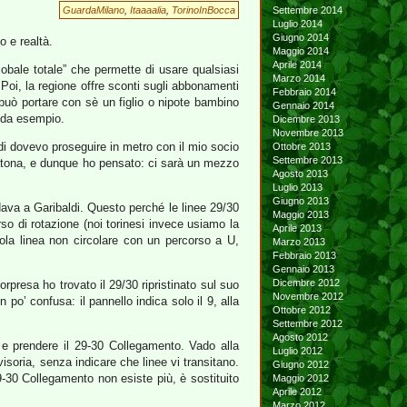
GuardaMilano
,
Itaaaalia
,
TorinoInBocca
Settembre 2014
Luglio 2014
Giugno 2014
o e realtà.
Maggio 2014
Aprile 2014
globale totale” che permette di usare qualsiasi
Marzo 2014
. Poi, la regione offre sconti sugli abbonamenti
Febbraio 2014
o può portare con sè un figlio o nipote bambino
Gennaio 2014
da esempio.
Dicembre 2013
Novembre 2013
di dovevo proseguire in metro con il mio socio
Ottobre 2013
Settembre 2013
ratona, e dunque ho pensato: ci sarà un mezzo
Agosto 2013
Luglio 2013
Giugno 2013
va a Garibaldi. Questo perché le linee 29/30
Maggio 2013
erso di rotazione (noi torinesi invece usiamo la
Aprile 2013
sola linea non circolare con un percorso a U,
Marzo 2013
Febbraio 2013
Gennaio 2013
Dicembre 2012
rpresa ho trovato il 29/30 ripristinato sul suo
Novembre 2012
 po’ confusa: il pannello indica solo il 9, alla
Ottobre 2012
Settembre 2012
Agosto 2012
a e prendere il 29-30 Collegamento. Vado alla
Luglio 2012
isoria, senza indicare che linee vi transitano.
Giugno 2012
9-30 Collegamento non esiste più, è sostituito
Maggio 2012
Aprile 2012
Marzo 2012