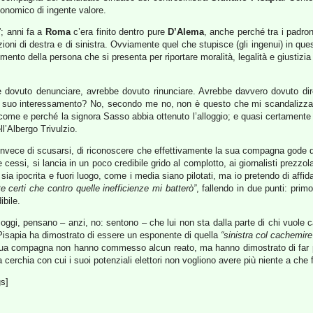
conomico di ingente valore.
”; anni fa a
Roma
c’era finito dentro pure
D’Alema
, anche perché tra i padron
zioni di destra e di sinistra. Ovviamente quel che stupisce (gli ingenui) in q
lgimento della persona che si presenta per riportare moralità, legalità e giustiz
e dovuto denunciare, avrebbe dovuto rinunciare. Avrebbe davvero dovuto dire
 suo interessamento? No, secondo me no, non è questo che mi scandalizza. 
ome e perché la signora Sasso abbia ottenuto l’alloggio; e quasi certamente 
ll’Albergo Trivulzio.
Invece di scusarsi, di riconoscere che effettivamente la sua compagna gode di 
e cessi, si lancia in un poco credibile grido al complotto, ai giornalisti prezzo
ia ipocrita e fuori luogo, come i media siano pilotati, ma io pretendo di affi
te certi che contro quelle inefficienze mi batterò”
, fallendo in due punti: primo
bile.
oggi, pensano – anzi, no: sentono – che lui non sta dalla parte di chi vuole 
. Pisapia ha dimostrato di essere un esponente di quella
“sinistra col cachemire
 sua compagna non hanno commesso alcun reato, ma hanno dimostrato di far parte 
cerchia con cui i suoi potenziali elettori non vogliono avere più niente a che 
gs]