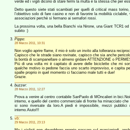
verde ed i vigili dicono di stare fermi la multa è la stessa che per es
Detto questo siete stati scambiati per quelli di critical mass torin
l’obiettivo solo di fare casino e non di favorire la mobilità ciclabile
associazioni perchè si fermano ai semafori rossi.
La prossima volta, una bella Bianchi via Nirone, una Giant TCR1 od u
subito :)
Pippo
:
28 Marzo 2011, 10:31
Non voglio aprire flame, il mio è solo un invito alla tolleranza recipro
Capisco che le strade siano rovinate, capisco che sia anche pericol
la bontà di scampanellare o almeno gridare ATTENZIONE o PERM
Più di una volta mi è capitato di avere delle biciclette che mi s
qualche motivo io pedone faccia uno scarto improvviso, e capita per
spalle proprio in quel momento ci facciamo male tutti e due!
Grazie.
buzzer
:
28 Marzo 2011, 12:27
Prova a venire al centro contabile SanPaolo di MOncalieri in bici.No
interno, e quello del centro commerciale di fronte ha minacciato ch
si sono riversate da loro.A piedi è impossibile, mezzi pubblici
interno.Aiuto!!!
vb
:
29 Marzo 2011, 23:13
Ma i ciclisti non dovrebbero proprio passare sul marciapiedi, an