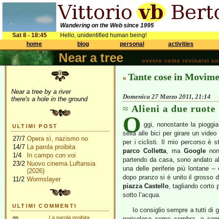
Wandering on the Web since 1995
Sat 8 - 18:45
Hello, unidentified human being!
home
blog
personal
activities
Near a tree
ovvero come rovinarsi una 
Tante cose in Movim
«
Near a tree by a river
Domenica 27 Marzo 2011, 21:14
there's a hole in the ground
Alieni a due ruote
O
ggi, nonostante la pioggia,
ULTIMI POST
sella alle bici per girare un vide
27/7
Opera sì, nazismo no
per i ciclisti. Il mio percorso è 
14/7
La parola proibita
parco Colletta
, ma
Google
non
1/4
In campo con voi
partendo da casa, sono andato al
23/2
Nuovo cinema Luftansia
una delle periferie più lontane – 
(2026)
dopo pranzo si è unito il grosso 
11/2
Wormslayer
piazza Castello
, tagliando corto 
sotto l’acqua.
ULTIMI COMMENTI
Io consiglio sempre a tutti di g
gs
La parola proibita
pericoloso come sembra, e sopra