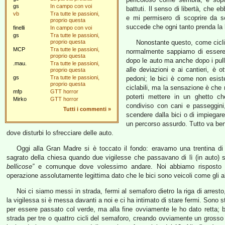
gs
In campo con voi
battuti. Il senso di libertà, che 
vb
Tra tutte le passioni,
e mi permisero di scoprire da so
proprio questa
succede che ogni tanto prenda la b
finelli
In campo con voi
gs
Tra tutte le passioni,
proprio questa
Nonostante questo, come cicli
MCP
Tra tutte le passioni,
normalmente sappiamo di essere 
proprio questa
dopo le auto ma anche dopo i pullm
.mau.
Tra tutte le passioni,
alle deviazioni e ai cantieri, è o
proprio questa
gs
Tra tutte le passioni,
pedoni; le bici è come non esist
proprio questa
ciclabili, ma la sensazione è che 
mfp
GTT horror
poterti mettere in un ghetto c
Mirko
GTT horror
condiviso con cani e passeggini
Tutti i commenti
»
scendere dalla bici o di impiegare
un percorso assurdo. Tutto va bene
dove disturbi lo sfrecciare delle auto.
Oggi alla Gran Madre si è toccato il fondo: eravamo una trentina di
sagrato della chiesa quando due vigilesse che passavano di lì (in auto
bellicose”
e comunque dove volessimo andare. Noi abbiamo risposto 
operazione assolutamente legittima dato che le bici sono veicoli come gli al
Noi ci siamo messi in strada, fermi al semaforo dietro la riga di arres
la vigilessa si è messa davanti a noi e ci ha intimato di stare fermi. Sono s
per essere passato col verde, ma alla fine ovviamente le ho dato retta; be
strada per tre o quattro cicli del semaforo, creando ovviamente un grosso i