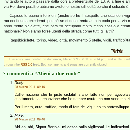
invitando le auto a passare dalla corsia preferenziale del 13. Alla fine è arr
via Po, dove peraltro abbiamo avuto le nostre difficoltà perché il selciato 
Capisco le buone intenzioni (anche se ho il sospetto che quando i vigil
ma continuo a chiedermi: perché se ci sono trenta auto in coda per la via
sono trenta biciclette, che peraltro occupano molto meno spazio e crea
nazionale? Non siamo forse utenti della strada come tutti gli altri?
[tags]biciclette, torino, video, città, movimento 5 stelle, vigili, traffico[/t
This entry was posted on domenica, Marzo 27th, 2011 at 9:14 pm, and is filed un
through the
RSS 2.0
feed. Both comments and pings are currently closed.
7 commenti a “Alieni a due ruote”
Rudy
:
28 Marzo 2011, 09:10
L’affermazione che le piste ciclabili siano fatte non per agevola
esattamente la sensazione che ho sempre avuto ma non sono mai ri
Per il resto, auto, traffico, modo di fare dei vigili: solito sottosvilupp
Mike
:
28 Marzo 2011, 09:46
Ahi ahi ahi, Signor Bertola, mi casca sulla vigilessa! Le indicazioni d