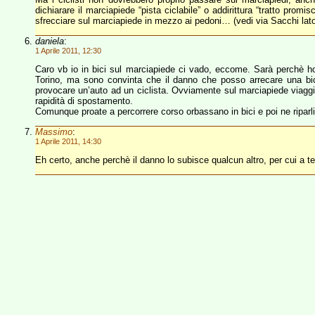
dichiarare il marciapiede “pista ciclabile” o addirittura “tratto promi
sfrecciare sul marciapiede in mezzo ai pedoni… (vedi via Sacchi lat
daniela
:
1 Aprile 2011, 12:30
Caro vb io in bici sul marciapiede ci vado, eccome. Sarà perchè ho 
Torino, ma sono convinta che il danno che posso arrecare una bic
provocare un’auto ad un ciclista. Ovviamente sul marciapiede viaggio
rapidità di spostamento.
Comunque proate a percorrere corso orbassano in bici e poi ne riparl
Massimo
:
1 Aprile 2011, 14:30
Eh certo, anche perchè il danno lo subisce qualcun altro, per cui a te