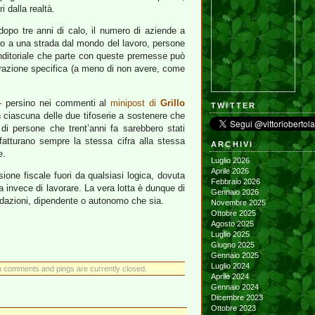
 dalla realtà.
opo tre anni di calo, il numero di aziende a
zo a una strada dal mondo del lavoro, persone
nditoriale che parte con queste premesse può
parazione specifica (a meno di non avere, come
 – persino nei commenti al
minipost di
Grillo
TWITTER
n ciascuna delle due tifoserie a sostenere che
di persone che trent’anni fa sarebbero stati
 fatturano sempre la stessa cifra alla stessa
ARCHIVI
e.
Luglio 2026
Aprile 2026
one fiscale fuori da qualsiasi logica, dovuta
Febbraio 2026
a invece di lavorare. La vera lotta è dunque di
Gennaio 2026
andazioni, dipendente o autonomo che sia.
Novembre 2025
Ottobre 2025
Agosto 2025
Luglio 2025
Giugno 2025
Gennaio 2025
Luglio 2024
h comments and pings are currently closed.
Aprile 2024
Gennaio 2024
Dicembre 2023
Ottobre 2023