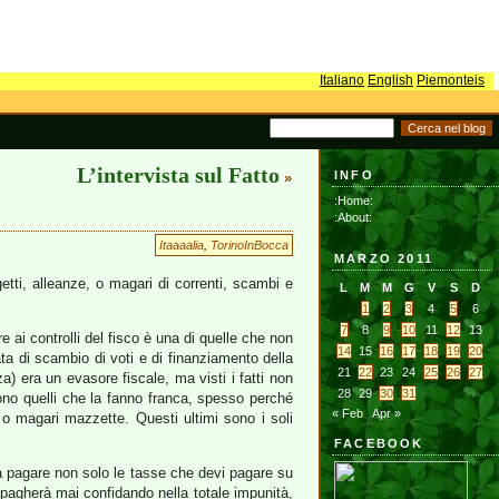
Italiano
English
Piemonteis
L’intervista sul Fatto
INFO
»
:Home:
:About:
Itaaaalia
,
TorinoInBocca
MARZO 2011
getti, alleanze, o magari di correnti, scambi e
L
M
M
G
V
S
D
1
2
3
4
5
6
7
8
9
10
11
12
13
e ai controlli del fisco è una di quelle che non
14
15
16
17
18
19
20
ata di scambio di voti e di finanziamento della
21
22
23
24
25
26
27
a) era un evasore fiscale, ma visti i fatti non
28
29
30
31
ono quelli che la fanno franca, spesso perché
« Feb
Apr »
 o magari mazzette. Questi ultimi sono i soli
FACEBOOK
i fa pagare non solo le tasse che devi pagare su
 pagherà mai confidando nella totale impunità,