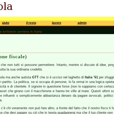
aiuto
il resto
lavoro
admin
brillante carriera in Italia
one fiscale)
o che non tutti si possono permettere. Intanto, mentre si discute di idee, pro
tutta la sua ordinaria crudeltà.
cuola ma anche autista
GTT
che si è ucciso nel laghetto di
Italia ’61
per sfuggir
partito. La politica, se si occupa di persone, lo fa ormai in una logica spiet
icità e di clientele. Il signore in questione forse (non lo sappiamo con certezz
sori che girano con il macchinone e hanno tre ville al mare. Questi ultimi s
ie influenti o semplicemente abbastanza denaro da pagare avvocati, politici
a.
; c’è chi veramente non può fare altro, a fronte del fatto che il nostro fisco t
se che devi pagare su ciò che in teoria guadagnerai ma che il tuo cliente non