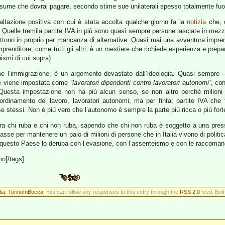
sume che dovrai pagare, secondo stime sue unilaterali spesso totalmente fuori
saltazione positiva con cui è stata accolta qualche giorno fa la
notizia
che, d
. Quelle tremila partite IVA in più sono quasi sempre persone lasciate in mez
ttono in proprio per mancanza di alternative. Quasi mai una avventura impre
prenditore, come tutti gli altri, è un mestiere che richiede esperienza e pre
smi di cui sopra).
me l’immigrazione, è un argomento devastato dall’ideologia. Quasi sempre
ne viene impostata come
“lavoratori dipendenti contro lavoratori autonomi”
, co
. Questa impostazione non ha più alcun senso, se non altro perché milioni 
 ordinamento del lavoro, lavoratori autonomi, ma per finta; partite IVA che
e stessi. Non è più vero che l’autonomo è sempre la parte più ricca o più fort
tra chi ruba e chi non ruba, sapendo che chi non ruba è soggetto a una pressi
asse per mantenere un paio di milioni di persone che in Italia vivono di politic
 chi questo Paese lo deruba con l’evasione, con l’assenteismo e con le raccom
mo[/tags]
lia
,
TorinoInBocca
. You can follow any responses to this entry through the
RSS 2.0
feed. Bot