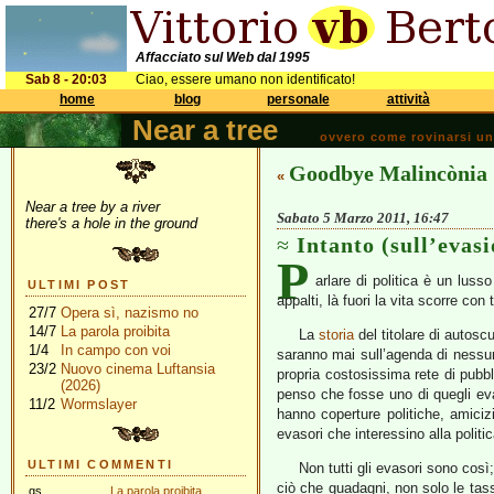
Affacciato sul Web dal 1995
Sab 8 - 20:03
Ciao, essere umano non identificato!
home
blog
personale
attività
Near a tree
ovvero come rovinarsi una 
Goodbye Malincònia
«
Near a tree by a river
Sabato 5 Marzo 2011, 16:47
there's a hole in the ground
Intanto (sull’evasi
P
arlare di politica è un luss
ULTIMI POST
appalti, là fuori la vita scorre con 
27/7
Opera sì, nazismo no
14/7
La parola proibita
La
storia
del titolare di autos
1/4
In campo con voi
saranno mai sull’agenda di nessun 
23/2
Nuovo cinema Luftansia
propria costosissima rete di pubbl
(2026)
penso che fosse uno di quegli eva
11/2
Wormslayer
hanno coperture politiche, amiciz
evasori che interessino alla politic
ULTIMI COMMENTI
Non tutti gli evasori sono così
ciò che guadagni, non solo le tas
gs
La parola proibita