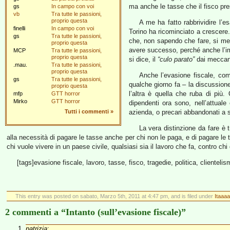
ma anche le tasse che il fisco pre
gs
In campo con voi
vb
Tra tutte le passioni,
proprio questa
A me ha fatto rabbrividire l’e
finelli
In campo con voi
Torino ha ricominciato a crescere
gs
Tra tutte le passioni,
che, non sapendo che fare, si me
proprio questa
avere successo, perché anche l’im
MCP
Tra tutte le passioni,
proprio questa
si dice, il
“culo parato”
dai meccani
.mau.
Tra tutte le passioni,
proprio questa
Anche l’evasione fiscale, co
gs
Tra tutte le passioni,
qualche giorno fa – la discussio
proprio questa
l’altra è quella che ruba di più
mfp
GTT horror
Mirko
GTT horror
dipendenti ora sono, nell’attuale
Tutti i commenti
»
azienda, o precari abbandonati a s
La vera distinzione da fare è 
alla necessità di pagare le tasse anche per chi non le paga, e di pagare le t
chi vuole vivere in un paese civile, qualsiasi sia il lavoro che fa, contro
[tags]evasione fiscale, lavoro, tasse, fisco, tragedie, politica, clientelis
This entry was posted on sabato, Marzo 5th, 2011 at 4:47 pm, and is filed under
Itaaaa
2 commenti a “Intanto (sull’evasione fiscale)”
patrizia
: