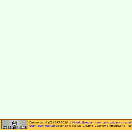
Questo sito è (C) 1995-2026 di
Vittorio Bertola
-
Informativa privacy e cooki
Alcuni diritti riservati
secondo la licenza Creative Commons Attribuzione - No