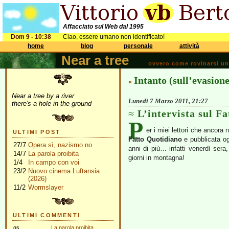
Affacciato sul Web dal 1995
Dom 9 - 10:38
Ciao, essere umano non identificato!
home
blog
personale
attività
Near a tree
ovvero come rovinarsi una 
Intanto (sull’evasione
«
Near a tree by a river
Lunedì 7 Marzo 2011, 21:27
there's a hole in the ground
L’intervista sul Fa
P
er i miei lettori che ancora 
ULTIMI POST
Fatto Quotidiano
e pubblicata og
27/7
Opera sì, nazismo no
anni di più… infatti venerdì ser
14/7
La parola proibita
giorni in montagna!
1/4
In campo con voi
23/2
Nuovo cinema Luftansia
(2026)
11/2
Wormslayer
ULTIMI COMMENTI
gs
La parola proibita