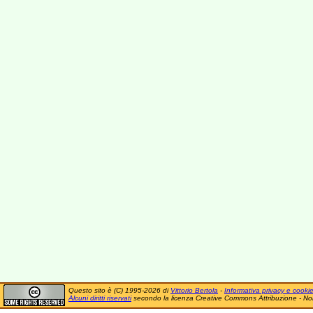
Questo sito è (C) 1995-2026 di
Vittorio Bertola
-
Informativa privacy e cooki
Alcuni diritti riservati
secondo la licenza Creative Commons Attribuzione - No