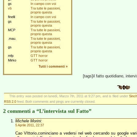
gs
In campo con voi
vb
Tra tutte le passioni,
proprio questa
finelli
In campo con voi
gs
Tra tutte le passioni,
proprio questa
MCP
Tra tutte le passioni,
proprio questa
.mau.
Tra tutte le passioni,
proprio questa
gs
Tra tutte le passioni,
proprio questa
mfp
GTT horror
Mirko
GTT horror
Tutti i commenti
»
[tags]il fatto quotidiano, inter
This entry was posted on lunedì, Marzo 7th, 2011 at 9:27 pm, and is filed under
Sinch
RSS 2.0
feed. Both comments and pings are currently closed.
2 commenti a “L’intervista sul Fatto”
Michele Morini
:
5 Aprile 2011, 22:37
Cao VIttorio,cominciano a vedersi nel web cercando su google varie in