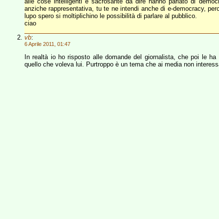
alle cose intelligenti e sacrosante da dire hanno parlato di democra
anziche rappresentativa, tu te ne intendi anche di e-democracy, perc
lupo spero si moltiplichino le possibilità di parlare al pubblico.
ciao
vb
:
6 Aprile 2011, 01:47
In realtà io ho risposto alle domande del giornalista, che poi le ha 
quello che voleva lui. Purtroppo è un tema che ai media non interessa,