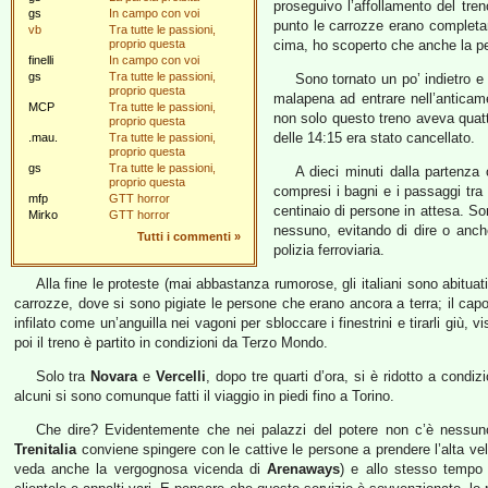
proseguivo l’affollamento del tre
gs
In campo con voi
punto le carrozze erano completam
vb
Tra tutte le passioni,
proprio questa
cima, ho scoperto che anche la pe
finelli
In campo con voi
gs
Tra tutte le passioni,
Sono tornato un po’ indietro e
proprio questa
malapena ad entrare nell’anticam
MCP
Tra tutte le passioni,
non solo questo treno aveva quatt
proprio questa
delle 14:15 era stato cancellato.
.mau.
Tra tutte le passioni,
proprio questa
gs
Tra tutte le passioni,
A dieci minuti dalla partenza 
proprio questa
compresi i bagni e i passaggi tra
mfp
GTT horror
centinaio di persone in attesa. Son
Mirko
GTT horror
nessuno, evitando di dire o anch
Tutti i commenti
»
polizia ferroviaria.
Alla fine le proteste (mai abbastanza rumorose, gli italiani sono abituati
carrozze, dove si sono pigiate le persone che erano ancora a terra; il ca
infilato come un’anguilla nei vagoni per sbloccare i finestrini e tirarli giù,
poi il treno è partito in condizioni da Terzo Mondo.
Solo tra
Novara
e
Vercelli
, dopo tre quarti d’ora, si è ridotto a con
alcuni si sono comunque fatti il viaggio in piedi fino a Torino.
Che dire? Evidentemente che nei palazzi del potere non c’è nessuno 
Trenitalia
conviene spingere con le cattive le persone a prendere l’alta veloc
veda anche la vergognosa vicenda di
Arenaways
) e allo stesso tempo n