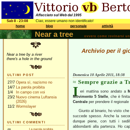
Affacciato sul Web dal 1995
Sab 8 - 23:08
Ciao, essere umano non identificato!
home
blog
personale
attività
Near a tree
ovvero come rovinarsi una 
Archivio per il gi
Near a tree by a river
there's a hole in the ground
Domenica 10 Aprile 2011, 18:38
ULTIMI POST
Sempre grazie a Tr
27/7
Opera sì, nazismo no
I
14/7
La parola proibita
eri mattina sono andato a
M
1/4
In campo con voi
Movimento 5 Stelle
, che è fini
23/2
Nuovo cinema Luftansia
(2026)
Centrale
per prendere il regionale
11/2
Wormslayer
Giunto al binario, ho visto che
succede spesso. Anche la second
dunque piene, con tutti i sedi
ULTIMI COMMENTI
abbondanti alla partenza. Ho c
gs
La parola proibita