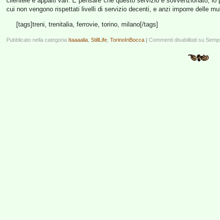
clientele e appalti vari. E pensare che questo servizio è sovvenzionato, lo
cui non vengono rispettati livelli di servizio decenti, e anzi imporre delle m
[tags]treni, trenitalia, ferrovie, torino, milano[/tags]
Pubblicato nella categoria
Itaaaalia
,
StillLife
,
TorinoInBocca
|
Commenti disabilitati
su Sempre