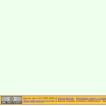
Questo sito è (C) 1995-2026 di
Vittorio Bertola
-
Informativa privacy e cooki
Alcuni diritti riservati
secondo la licenza Creative Commons Attribuzione - No