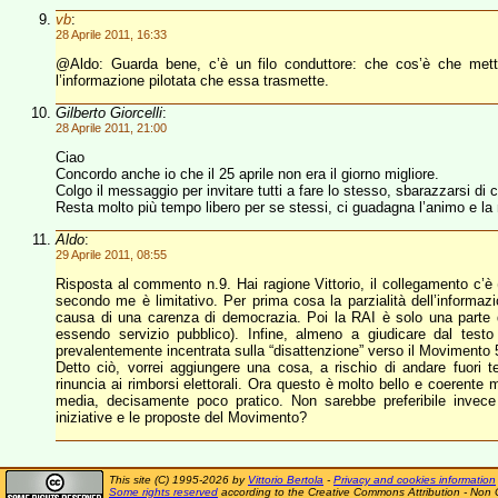
vb
:
28 Aprile 2011, 16:33
@Aldo: Guarda bene, c’è un filo conduttore: che cos’è che mette
l’informazione pilotata che essa trasmette.
Gilberto Giorcelli
:
28 Aprile 2011, 21:00
Ciao
Concordo anche io che il 25 aprile non era il giorno migliore.
Colgo il messaggio per invitare tutti a fare lo stesso, sbarazzarsi di
Resta molto più tempo libero per se stessi, ci guadagna l’animo e la
Aldo
:
29 Aprile 2011, 08:55
Risposta al commento n.9. Hai ragione Vittorio, il collegamento c’è 
secondo me è limitativo. Per prima cosa la parzialità dell’informaz
causa di una carenza di democrazia. Poi la RAI è solo una parte d
essendo servizio pubblico). Infine, almeno a giudicare dal test
prevalentemente incentrata sulla “disattenzione” verso il Movimento 5
Detto ciò, vorrei aggiungere una cosa, a rischio di andare fuori 
rinuncia ai rimborsi elettorali. Ora questo è molto bello e coerente 
media, decisamente poco pratico. Non sarebbe preferibile invece u
iniziative e le proposte del Movimento?
This site (C) 1995-2026 by
Vittorio Bertola
-
Privacy and cookies information
Some rights reserved
according to the Creative Commons Attribution - Non 