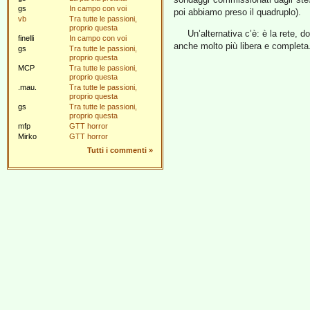
gs
In campo con voi
poi abbiamo preso il quadruplo).
vb
Tra tutte le passioni,
proprio questa
Un’alternativa c’è: è la rete, 
finelli
In campo con voi
anche molto più libera e completa.
gs
Tra tutte le passioni,
proprio questa
MCP
Tra tutte le passioni,
proprio questa
.mau.
Tra tutte le passioni,
proprio questa
gs
Tra tutte le passioni,
proprio questa
mfp
GTT horror
Mirko
GTT horror
Tutti i commenti
»