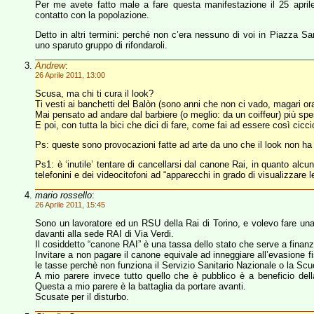
Per me avete fatto male a fare questa manifestazione il 25 aprile,
contatto con la popolazione.
Detto in altri termini: perché non c’era nessuno di voi in Piazza Sa
uno sparuto gruppo di rifondaroli.
Andrew
:
26 Aprile 2011, 13:00
Scusa, ma chi ti cura il look?
Ti vesti ai banchetti del Balòn (sono anni che non ci vado, magari ora
Mai pensato ad andare dal barbiere (o meglio: da un coiffeur) più sp
E poi, con tutta la bici che dici di fare, come fai ad essere così cicci
Ps: queste sono provocazioni fatte ad arte da uno che il look non 
Ps1: è ‘inutile’ tentare di cancellarsi dal canone Rai, in quanto alcu
telefonini e dei videocitofoni ad “apparecchi in grado di visualizzare l
mario rossello
:
26 Aprile 2011, 15:45
Sono un lavoratore ed un RSU della Rai di Torino, e volevo fare una 
davanti alla sede RAI di Via Verdi.
Il cosiddetto “canone RAI” è una tassa dello stato che serve a finanz
Invitare a non pagare il canone equivale ad inneggiare all’evasione f
le tasse perchè non funziona il Servizio Sanitario Nazionale o la Scu
A mio parere invece tutto quello che è pubblico è a beneficio dell
Questa a mio parere è la battaglia da portare avanti.
Scusate per il disturbo.