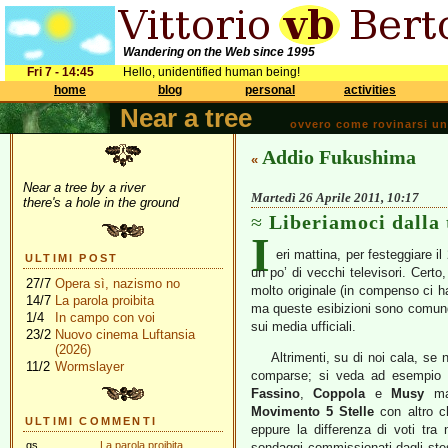
Wandering on the Web since 1995
Fri 7 - 14:45
Hello, unidentified human being!
home
blog
personal
activities
Near a tree
ovvero come rovinarsi una 
Addio Fukushima
«
Near a tree by a river
Martedì 26 Aprile 2011, 10:17
there's a hole in the ground
Liberiamoci dalla 
I
eri mattina, per festeggiare i
ULTIMI POST
un po’ di vecchi televisori. Certo
27/7
Opera sì, nazismo no
molto originale (in compenso ci h
14/7
La parola proibita
ma queste esibizioni sono comunq
1/4
In campo con voi
sui media ufficiali.
23/2
Nuovo cinema Luftansia
(2026)
Altrimenti, su di noi cala, se 
11/2
Wormslayer
comparse; si veda ad esempio
Fassino
,
Coppola
e
Musy
ma 
Movimento 5 Stelle
con altro 
ULTIMI COMMENTI
eppure la differenza di voti tra 
gs
La parola proibita
sondaggi commissionati dagli stess