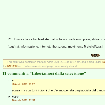
P.S. Prima che ce lo chiediate: dato che non se li sono presi, abbiamo ca
[tags]rai, informazione, internet, liberazione, movimento 5 stelle[/tags]
This entry was posted on martedì, Aprile 26th, 2011 at 10:17 am, and is filed under
It
the
RSS 2.0
feed. Both comments and pings are currently closed.
11 commenti a “Liberiamoci dalla televisione”
s
:
26 Aprile 2011, 11:22
scusa ma con tutti i giorni che c’erano per sta pagliacciata del canone
Mike
:
26 Aprile 2011, 12:57