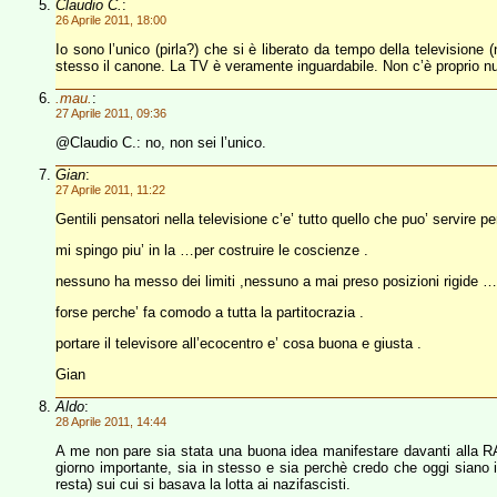
Claudio C.
:
26 Aprile 2011, 18:00
Io sono l’unico (pirla?) che si è liberato da tempo della televisione
stesso il canone. La TV è veramente inguardabile. Non c’è proprio nul
.mau.
:
27 Aprile 2011, 09:36
@Claudio C.: no, non sei l’unico.
Gian
:
27 Aprile 2011, 11:22
Gentili pensatori nella televisione c’e’ tutto quello che puo’ servire p
mi spingo piu’ in la …per costruire le coscienze .
nessuno ha messo dei limiti ,nessuno a mai preso posizioni rigide 
forse perche’ fa comodo a tutta la partitocrazia .
portare il televisore all’ecocentro e’ cosa buona e giusta .
Gian
Aldo
:
28 Aprile 2011, 14:44
A me non pare sia stata una buona idea manifestare davanti alla RAI 
giorno importante, sia in stesso e sia perchè credo che oggi siano i
resta) sui cui si basava la lotta ai nazifascisti.