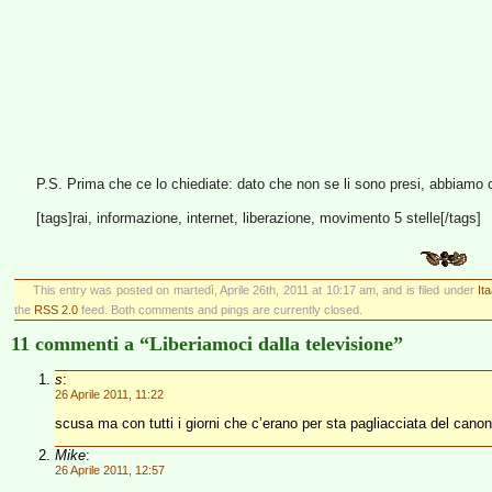
P.S. Prima che ce lo chiediate: dato che non se li sono presi, abbiamo ca
[tags]rai, informazione, internet, liberazione, movimento 5 stelle[/tags]
This entry was posted on martedì, Aprile 26th, 2011 at 10:17 am, and is filed under
It
the
RSS 2.0
feed. Both comments and pings are currently closed.
11 commenti a “Liberiamoci dalla televisione”
s
:
26 Aprile 2011, 11:22
scusa ma con tutti i giorni che c’erano per sta pagliacciata del canone
Mike
:
26 Aprile 2011, 12:57