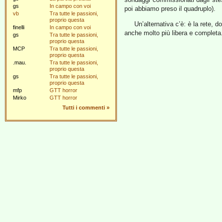
gs
In campo con voi
poi abbiamo preso il quadruplo).
vb
Tra tutte le passioni,
proprio questa
Un’alternativa c’è: è la rete, 
finelli
In campo con voi
anche molto più libera e completa.
gs
Tra tutte le passioni,
proprio questa
MCP
Tra tutte le passioni,
proprio questa
.mau.
Tra tutte le passioni,
proprio questa
gs
Tra tutte le passioni,
proprio questa
mfp
GTT horror
Mirko
GTT horror
Tutti i commenti
»