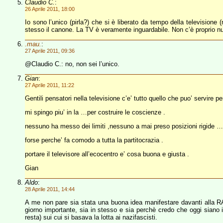
Claudio C.
:
26 Aprile 2011, 18:00
Io sono l’unico (pirla?) che si è liberato da tempo della televisione
stesso il canone. La TV è veramente inguardabile. Non c’è proprio nul
.mau.
:
27 Aprile 2011, 09:36
@Claudio C.: no, non sei l’unico.
Gian
:
27 Aprile 2011, 11:22
Gentili pensatori nella televisione c’e’ tutto quello che puo’ servire p
mi spingo piu’ in la …per costruire le coscienze .
nessuno ha messo dei limiti ,nessuno a mai preso posizioni rigide 
forse perche’ fa comodo a tutta la partitocrazia .
portare il televisore all’ecocentro e’ cosa buona e giusta .
Gian
Aldo
:
28 Aprile 2011, 14:44
A me non pare sia stata una buona idea manifestare davanti alla RAI 
giorno importante, sia in stesso e sia perchè credo che oggi siano i
resta) sui cui si basava la lotta ai nazifascisti.