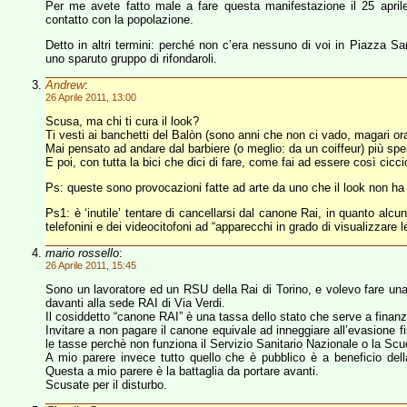
Per me avete fatto male a fare questa manifestazione il 25 aprile,
contatto con la popolazione.
Detto in altri termini: perché non c’era nessuno di voi in Piazza Sa
uno sparuto gruppo di rifondaroli.
Andrew
:
26 Aprile 2011, 13:00
Scusa, ma chi ti cura il look?
Ti vesti ai banchetti del Balòn (sono anni che non ci vado, magari ora
Mai pensato ad andare dal barbiere (o meglio: da un coiffeur) più sp
E poi, con tutta la bici che dici di fare, come fai ad essere così cicci
Ps: queste sono provocazioni fatte ad arte da uno che il look non 
Ps1: è ‘inutile’ tentare di cancellarsi dal canone Rai, in quanto alcu
telefonini e dei videocitofoni ad “apparecchi in grado di visualizzare l
mario rossello
:
26 Aprile 2011, 15:45
Sono un lavoratore ed un RSU della Rai di Torino, e volevo fare una 
davanti alla sede RAI di Via Verdi.
Il cosiddetto “canone RAI” è una tassa dello stato che serve a finanz
Invitare a non pagare il canone equivale ad inneggiare all’evasione f
le tasse perchè non funziona il Servizio Sanitario Nazionale o la Scu
A mio parere invece tutto quello che è pubblico è a beneficio dell
Questa a mio parere è la battaglia da portare avanti.
Scusate per il disturbo.