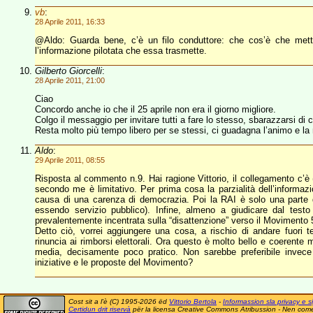
vb
:
28 Aprile 2011, 16:33
@Aldo: Guarda bene, c’è un filo conduttore: che cos’è che mette
l’informazione pilotata che essa trasmette.
Gilberto Giorcelli
:
28 Aprile 2011, 21:00
Ciao
Concordo anche io che il 25 aprile non era il giorno migliore.
Colgo il messaggio per invitare tutti a fare lo stesso, sbarazzarsi di
Resta molto più tempo libero per se stessi, ci guadagna l’animo e la
Aldo
:
29 Aprile 2011, 08:55
Risposta al commento n.9. Hai ragione Vittorio, il collegamento c’è 
secondo me è limitativo. Per prima cosa la parzialità dell’informaz
causa di una carenza di democrazia. Poi la RAI è solo una parte d
essendo servizio pubblico). Infine, almeno a giudicare dal test
prevalentemente incentrata sulla “disattenzione” verso il Movimento 5
Detto ciò, vorrei aggiungere una cosa, a rischio di andare fuori 
rinuncia ai rimborsi elettorali. Ora questo è molto bello e coerente 
media, decisamente poco pratico. Non sarebbe preferibile invece u
iniziative e le proposte del Movimento?
Cost sit a l'è (C) 1995-2026 ëd
Vittorio Bertola
-
Informassion sla privacy e si
Certidun drit riservà
për la licensa Creative Commons Atribussion - Nen comer