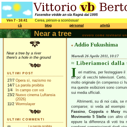
Fasendse vëdde an sla Ragnà dal 1995
Vën 7 - 16:41
Cerea, përson-a sconòssua!
cà
blog
përsonal
atività
Near a tree
ovvero come rovinarsi una 
Addio Fukushima
«
Near a tree by a river
Martedì 26 Aprile 2011, 10:17
there's a hole in the ground
Liberiamoci dalla 
I
eri mattina, per festeggiare i
ULTIMI POST
un po’ di vecchi televisori. Certo
27/7
Opera sì, nazismo no
molto originale (in compenso ci h
14/7
La parola proibita
ma queste esibizioni sono comunq
1/4
In campo con voi
sui media ufficiali.
23/2
Nuovo cinema Luftansia
(2026)
Altrimenti, su di noi cala, se 
11/2
Wormslayer
comparse; si veda ad esempio
Fassino
,
Coppola
e
Musy
ma 
Movimento 5 Stelle
con altro 
ULTIMI COMMENTI
eppure la differenza di voti tra 
gs
La parola proibita
sondaggi commissionati dagli stess