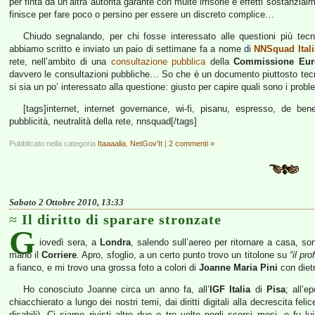
per finta da un’altra autorità garante con multe irrisorie e effetti sostanzial
finisce per fare poco o persino per essere un discreto complice…
Chiudo segnalando, per chi fosse interessato alle questioni più tec
abbiamo scritto e inviato un paio di settimane fa a nome di
NNSquad Itali
rete, nell’ambito di una
consultazione pubblica
della
Commissione Eur
davvero le consultazioni pubbliche… So che è un documento piuttosto te
si sia un po’ interessato alla questione: giusto per capire quali sono i probl
[tags]internet, internet governance, wi-fi, pisanu, espresso, de bene
pubblicità, neutralità della rete, nnsquad[/tags]
Pubblicato nella categoria
Itaaaalia
,
NetGov'It
|
2 commenti »
Sabato 2 Ottobre 2010, 13:33
Il diritto di sparare stronzate
G
iovedì sera, a
Londra
, salendo sull’aereo per ritornare a casa, son
mano il
Corriere
. Apro, sfoglio, a un certo punto trovo un titolone su
“il pr
a fianco, e mi trovo una grossa foto a colori di
Joanne Maria Pini
con diet
Ho conosciuto Joanne circa un anno fa, all’
IGF Italia
di
Pisa
; all’e
chiacchierato a lungo dei nostri temi, dai diritti digitali alla decrescita fe
disabili). Ci siamo rivisti altre due o tre volte negli scorsi mesi, e fu 