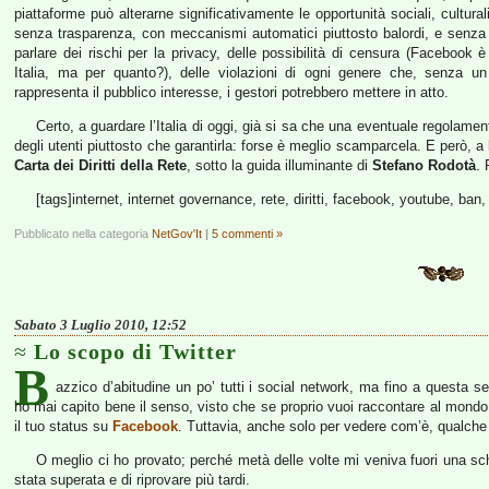
piattaforme può alterarne significativamente le opportunità sociali, cultural
senza trasparenza, con meccanismi automatici piuttosto balordi, e senza p
parlare dei rischi per la privacy, delle possibilità di censura (Facebook è
Italia, ma per quanto?), delle violazioni di ogni genere che, senza un
rappresenta il pubblico interesse, i gestori potrebbero mettere in atto.
Certo, a guardare l’Italia di oggi, già si sa che una eventuale regolament
degli utenti piuttosto che garantirla: forse è meglio scamparcela. E però, a 
Carta dei Diritti della Rete
, sotto la guida illuminante di
Stefano Rodotà
. 
[tags]internet, internet governance, rete, diritti, facebook, youtube, ban,
Pubblicato nella categoria
NetGov'It
|
5 commenti »
Sabato 3 Luglio 2010, 12:52
Lo scopo di Twitter
B
azzico d’abitudine un po’ tutti i social network, ma fino a questa 
ho mai capito bene il senso, visto che se proprio vuoi raccontare al mondo 
il tuo status su
Facebook
. Tuttavia, anche solo per vedere com’è, qualche
O meglio ci ho provato; perché metà delle volte mi veniva fuori una 
stata superata e di riprovare più tardi.