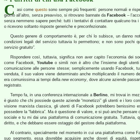
C
asi come
questo
sono sempre più frequenti: persone normali e rispe
giorno all’altro, senza preavviso, si ritrovano bannate da
Facebook
– l’acco
senza nemmeno sapere perché: tutti i tentativi di contattare qualcuno tra i
o ricevono soltanto risposte generiche e preconfezionate.
Questo genere di comportamento è, per chi lo subisce, un danno note
condizioni legali del servizio tuttavia lo permettono; e non sono pochi q
servizio gratuito”
.
Rispondere così, tuttavia, significa non aver capito l’economia dei so
come Facebook,
Youtube
o simili non è altro che l’insieme degli uten
comunicazione alle persone stesse; semplicemente usando Facebook, tu st
venduta, il suo valore viene determinato anche moltiplicando il numero de
era comunissima ai tempi della
new economy
, dove alcune aziende passaron
registrato.
Tempo fa, in una conferenza internazionale a
Berlino
, mi trovai in me
è giusto che chi possiede queste aziende “monetizzi” gli utenti e i loro co
visione marxista classica, gli utenti di Facebook potrebbero benissimo es
possedere la “fabbrica”. Ma è questione di valore, e si può anche pensare c
sociale e tu mi dai una piattaforma di comunicazione gratuita. Tuttavia, 
diritto, e che debbano essere ostaggio del gestore della piattaforma.
Al contrario, specialmente nel momento in cui una piattaforma come F
suo segmento, essa dovrebbe acquisire anche doveri di equità, rispe