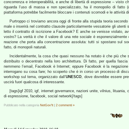
concorrenza e interoperabilità, e anche di libertà di espressione – visto 
riguarda l’uso di massa e non specializzato, ha il monopolio di fatto
piattaforma potrebbe facilmente bloccare i contenuti scomodi e le attività d
Purtroppo ci troviamo ancora oggi di fronte alla stupida teoria second
male o inserirà nel contratto clausole particolarmente vessatorie gli utenti
letto il contratto di iscrizione a Facebook? E anche se venisse violato, av
vostro? La verità è che il valore di una rete sociale è esponenzialmente 
reazione che porta alla concentrazione assoluta: tutti si spostano sul soci
fatto, di monopoli naturali.
Incidentalmente, la cosa che quasi nessuno ha notato è che più che so
distribuito o decentrato nella loro architettura. Di fatto, per quella fas
nemmeno l’email, Facebook è Internet; eppure Facebook è la negazione dei 
interrogano su cosa fare; ho scoperto che è in corso un processo di dis
workshop sul tema, organizzato dall’
UNESCO
, dove dovrebbe essere pres
uscirà fuori qualcosa di interessante.
[tags]igf 2010, igf, internet governance, nazioni unite, vilnius, lituania, car
di espressione, facebook, social network[/tags]
Pubblicato nella categoria
NetGov'It
|
2 commenti »