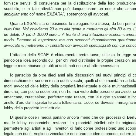
fornisce servizi di consulenza per la distribuzione della loro produzi
suddetto; e in tale attività non può dunque usare un nome che assom
abbigliamento col nome EXZARA”
, sostengono gli avvocati.
Quanto EXGAE sia un business lo spiegano loro stessi, da ben prima
euro l’ora. Noi chiediamo 20 euro alla gente e mettiamo gli altri 80 eur
un debito di più di 10000 euro… A fronte di una situazione economicament
modo. Persone di esperienza ma non avvocati risponderanno gratuitame
avvocato vi metteremo in contatto con avvocati specializzati con cui concord
L’attacco della SGAE è chiaramente pretestuoso; utilizza la legge su
pericolosa idea secondo cui, per chi vuol distribuire le proprie creazioni 
legge e redistribuisce gli utili ai soliti noti non è affatto necessario.
Io partecipo da oltre dieci anni alle discussioni sui nuovi principi di c
dimentichiamolo, sono in realtà quelli vecchi, quelli che l’umanità ha adott
molti avvocati delle lobby della proprietà intellettuale e delle multinaziona
dire che, con poche eccezioni, non ho mai visto delle persone più avide, cor
americano, curatissimo, perfettamente rasato, con le rughe spianate e inc
anello d’oro dall’inquietante aura tolkieniana. Ecco, se dovessi immaginare
lobby della proprietà intellettuale.
Di queste cose i media parlano ancora meno che dei processi di
Berl
ma le lobby economiche restano. La proprietà intellettuale fu originar
permettere agli artisti e agli inventori di farlo come professione; uno sco
legale con cui si vogliono vincolare e censurare le idee scomode, ridurre le