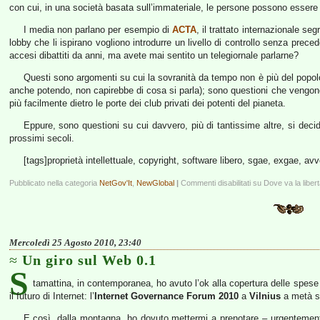
con cui, in una società basata sull’immateriale, le persone possono essere 
I media non parlano per esempio di
ACTA
, il trattato internazionale se
lobby che li ispirano vogliono introdurre un livello di controllo senza prece
accesi dibattiti da anni, ma avete mai sentito un telegiornale parlarne?
Questi sono argomenti su cui la sovranità da tempo non è più del popolo
anche potendo, non capirebbe di cosa si parla); sono questioni che veng
più facilmente dietro le porte dei club privati dei potenti del pianeta.
Eppure, sono questioni su cui davvero, più di tantissime altre, si decide 
prossimi secoli.
[tags]proprietà intellettuale, copyright, software libero, sgae, exgae, avv
Pubblicato nella categoria
NetGov'It
,
NewGlobal
|
Commenti disabilitati
su Dove va la liber
Mercoledì 25 Agosto 2010, 23:40
Un giro sul Web 0.1
S
tamattina, in contemporanea, ho avuto l’ok alla copertura delle spese
il futuro di Internet: l’
Internet Governance Forum
2010
a
Vilnius
a metà se
E così, dalla montagna, ho dovuto mettermi a prenotare – urgentement