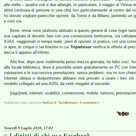
alle stelle – quattro voli e due alberghi. In particolare, il viaggio di Vilni
attira centinaia di persone in una città non particolarmente al centro del m
ho dovuto vagliare parecchie opzioni, da Torino e da Milano, partendo un 
e così via.
Bene, ormai sono piuttosto abituato a questo genere di cose (ogni tant
mai capitato di doverlo fare con una connessione lentissima, via cellulare. 
AJAX, riaggiornati in tempo reale, pieni di opzioni; in pratica, con una conne
si apre; le cinque o sei finestre in cui
Tripadvisor
verifica le offerte di pre
lascia lì appeso all’infinito.
Alla fine, dopo aver inutilmente perso mezza giornata, ho fatto così: 
alla locale biblioteca, dove è possibile usare gratuitamente un PC con Inter
valutazioni e le successive prenotazioni, senza problemi; ma mi son chiesto s
Internet ubiqua e duepuntozero abbiano mai provato a usare i loro sit
modello collegato ad una ADSL da venti megabit al secondo.
[tags]web, internet, usabilità, connessione, mobile, turismo, prenotazion
Pubblicato nella categoria
NetGov'It
,
Tech&Howto
|
4 commenti »
Venerdì 9 Luglio 2010, 17:02
I diritti di chi usa Facebook