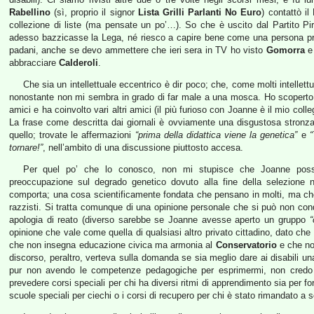
Rabellino
(sì, proprio il signor
Lista Grilli Parlanti No Euro
) contattò i
collezione di liste (ma pensate un po’…). So che è uscito dal Partito 
adesso bazzicasse la Lega, né riesco a capire bene come una persona pro dir
padani, anche se devo ammettere che ieri sera in TV ho visto
Gomorra
e 
abbracciare
Calderoli
.
Che sia un intellettuale eccentrico è dir poco; che, come molti intellettu
nonostante non mi sembra in grado di far male a una mosca. Ho scopert
amici e ha coinvolto vari altri amici (il più furioso con Joanne è il mio coll
La frase come descritta dai giornali è ovviamente una disgustosa stronzat
quello; trovate le affermazioni
“prima della didattica viene la genetica”
e
“
tornare!”
, nell’ambito di una discussione piuttosto accesa.
Per quel po’ che lo conosco, non mi stupisce che Joanne possa a
preoccupazione sul degrado genetico dovuto alla fine della selezione n
comporta; una cosa scientificamente fondata che pensano in molti, ma che
razzisti. Si tratta comunque di una opinione personale che si può non con
apologia di reato (diverso sarebbe se Joanne avesse aperto un gruppo
“
opinione che vale come quella di qualsiasi altro privato cittadino, dato che
che non insegna educazione civica ma armonia al
Conservatorio
e che non
discorso, peraltro, verteva sulla domanda se sia meglio dare ai disabili una
pur non avendo le competenze pedagogiche per esprimermi, non credo 
prevedere corsi speciali per chi ha diversi ritmi di apprendimento sia per 
scuole speciali per ciechi o i corsi di recupero per chi è stato rimandato a 