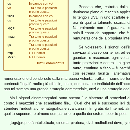
gs
In campo con voi
Peccato che, estratto dalla
vb
Tra tutte le passioni,
proprio questa
risultasse pieno di macchie appicci
finelli
In campo con voi
Io tengo i DVD in uno scaffale e n
gs
Tra tutte le passioni,
era di qualità talmente scarsa d
proprio questa
Naturalmente non c’è garanzia; s
MCP
Tra tutte le passioni,
proprio questa
solo il costo del supporto, che 
.mau.
Tra tutte le passioni,
remunerazione della proprietà intell
proprio questa
gs
Tra tutte le passioni,
Se volessero, i signori dell’
proprio questa
servizio al passo coi tempi: ad ese
mfp
GTT horror
Mirko
GTT horror
guardare o riscaricare ogni vol
tante protezioni e controlli: al gi
Tutti i commenti
»
tanto, continuo a farlo – è perch
con estrema facilità l’alternati
remunerazione dipende solo dalla mia buona volontà, trattarmi come se fos
contenuti “legali” molto più difficile, lento, complicato e inaffidabile dell’ac
non mi sembra una grande strategia commerciale, anzi è una strategia dec
Ma i signori cinematografari sono ancora lì a blaterare di protezioni cif
contro i ragazzini che scambiano file… Quel che mi è successo ieri d
stendere l’industria cinematografica e scaricarsi i film gratis da Internet, a
qualità superiore, o almeno comparabile, a quello dei sistemi peer-to-peer.
[tags]proprietà intellettuale, cinema, pirateria, dvd, mulholland drive, lyn