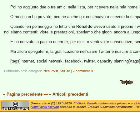
Poi ho aggiunto due o tre amici nella lista, per ricevere nella mia home 
O meglio ci ho provato; perché anche qui continuavo a ricevere la simpat
Quando ieri pomeriggio ho letto che
Ronaldo
aveva usato il proprio Twi
noi siamo contenti: viste le prestazioni, speriamo che giochi ancora a lung
E ho ricevuto la pagina di errore, per dieci o venti volte consecutive, se
Ma allora spiegatemi, la gratificazione nell’usare Twitter è riuscire a car
[tags]internet, social network, facebook, twitter, capacity planning[/tags
Pubblicato nella categoria
NetGov'It
,
StillLife
|
7 commenti »
« Pagina precedente
—
« Articoli precedenti
Questo sito è (C) 1995-2026 di
Vittorio Bertola
-
Informativa privacy e cooki
Alcuni diritti riservati
secondo la licenza Creative Commons Attribuzione - No