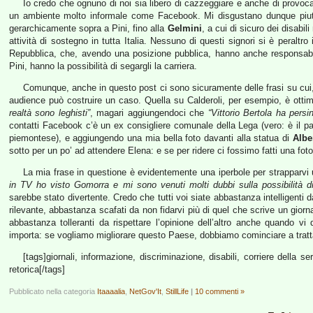
Io credo che ognuno di noi sia libero di cazzeggiare e anche di provocar
un ambiente molto informale come Facebook. Mi disgustano dunque piutto
gerarchicamente sopra a Pini, fino alla
Gelmini
, a cui di sicuro dei disabi
attività di sostegno in tutta Italia. Nessuno di questi signori si è peraltro
Repubblica, che, avendo una posizione pubblica, hanno anche responsabil
Pini, hanno la possibilità di segargli la carriera.
Comunque, anche in questo post ci sono sicuramente delle frasi su cui, 
audience può costruire un caso. Quella su Calderoli, per esempio, è ottima
realtà sono leghisti”
, magari aggiungendoci che
“Vittorio Bertola ha pers
contatti Facebook c’è un ex consigliere comunale della Lega (vero: è il p
piemontese), e aggiungendo una mia bella foto davanti alla statua di
Albe
sotto per un po’ ad attendere Elena: e se per ridere ci fossimo fatti una fot
La mia frase in questione è evidentemente una iperbole per strapparvi u
in TV ho visto Gomorra e mi sono venuti molti dubbi sulla possibilità d
sarebbe stato divertente. Credo che tutti voi siate abbastanza intelligenti d
rilevante, abbastanza scafati da non fidarvi più di quel che scrive un giorna
abbastanza tolleranti da rispettare l’opinione dell’altro anche quando v
importa: se vogliamo migliorare questo Paese, dobbiamo cominciare a trattar
[tags]giornali, informazione, discriminazione, disabili, corriere della se
retorica[/tags]
Pubblicato nella categoria
Itaaaalia
,
NetGov'It
,
StillLife
|
10 commenti »