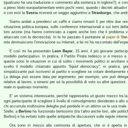
(qualcuno ha una traduzione o commento alla sentenza in inglese?), e co
a pieno titolo europarlamentare entro pochi mesi, quando i decreti attuativi
e con essi la
Svezia
riceverà un seggio aggiuntivo a
Strasburgo
, che and
Siamo andati a prenderci un caffé e siamo rimasti lì per oltre due ore 
situazione politica europea, sulle conferenze internazionali e sui temi dell
loro azione (ma hanno cominciato a capire anche loro che il problema ver
attaccato con la decrescita). Io le ho passato il puntatore al
paper di
Van
rete diminuiscono l’innovazione su Internet, e lei mi ha raccontato dell’esp
E così mi ha presentato
Leon Bayer
, 15 anni, il più giovane parteci
modello partecipativo. In pratica, il Partito Pirata tedesco si è messo 
queste sono le situazioni in cui di solito i movimenti politici si avvitano
scelto il modello chiamato appunto
“liquid democracy”
; in pratica, gr
simpatizzante può iscriversi al partito e scegliere se votare direttamente
La delega può essere data per argomento; per esempio, uno può delegare 
relative al lavoro, e tenersi per sé la possibilità di voto su altre questio
reale in qualsiasi momento.
E’ un sistema interessante, perché rappresenta un giusto mezzo tra la
ogni partecipante di scegliere il livello di coinvolgimento desiderato e all
chi accumula moltissime deleghe può perderle in un attimo se le usa male
Stelle; a
Berlino
ha funzionato benissimo (tra l’altro anche loro, alle politi
Berlino) e ha evitato tutte quelle antipatiche discussioni sulle regole intern
Ora sono in mezzo alla cerimonia di apertura, che si è aperta in