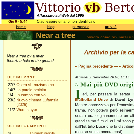
Affacciato sul Web dal 1995
Gio 6 - 5:44
Ciao, essere umano non identificato!
home
blog
personale
attività
Near a tree
ovvero come rovinarsi una 
Archivio per la ca
Near a tree by a river
there's a hole in the ground
« Pagina precedente
—
« Artico
Martedì 2 Novembre 2010, 11:15
ULTIMI POST
Mai più DVD origi
27/7
Opera sì, nazismo no
I
14/7
La parola proibita
eri, per passare la serata
1/4
In campo con voi
Mulholland Drive
di
David Ly
23/2
Nuovo cinema Luftansia
(2026)
Mentre apprezzavo per l’ennesima 
11/2
Wormslayer
trama, non potevo però esimermi
serata era originariamente un a
grandissimo film di cui mi sono 
ULTIMI COMMENTI
dall’
Istituto Luce
che lo distribuiv
(non so se sia ancora così).
gs
La parola proibita