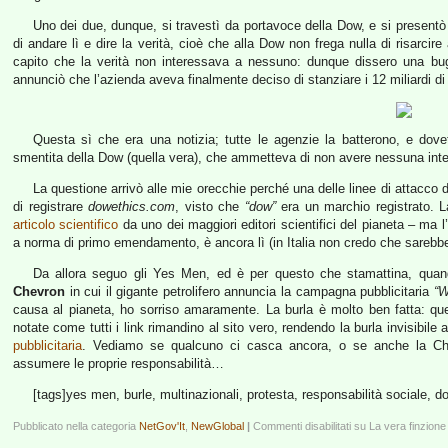
Uno dei due, dunque, si travestì da portavoce della Dow, e si presentò 
di andare lì e dire la verità, cioè che alla Dow non frega nulla di risar
capito che la verità non interessava a nessuno: dunque dissero una bug
annunciò che l’azienda aveva finalmente deciso di stanziare i 12 miliardi di
Questa sì che era una notizia; tutte le agenzie la batterono, e dove
smentita della Dow (quella vera), che ammetteva di non avere nessuna intenzi
La questione arrivò alle mie orecchie perché una delle linee di attacco 
di registrare
dowethics.com
, visto che
“dow”
era un marchio registrato. L
articolo scientifico
da uno dei maggiori editori scientifici del pianeta – ma l’
a norma di primo emendamento, è ancora lì (in Italia non credo che sarebb
Da allora seguo gli Yes Men, ed è per questo che stamattina, quando
Chevron
in cui il gigante petrolifero annuncia la campagna pubblicitaria
“W
causa al pianeta, ho sorriso amaramente. La burla è molto ben fatta: qu
notate come tutti i link rimandino al sito vero, rendendo la burla invisibile 
pubblicitaria
. Vediamo se qualcuno ci casca ancora, o se anche la Che
assumere le proprie responsabilità…
[tags]yes men, burle, multinazionali, protesta, responsabilità sociale, d
Pubblicato nella categoria
NetGov'It
,
NewGlobal
|
Commenti disabilitati
su La vera finzione