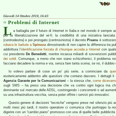
Giovedì 14 Ottobre 2010, 16:43
Problemi di Internet
L
a battaglia per il futuro di Internet in Italia e nel mondo è sempre a
per la liberalizzazione del wi-fi; la credibilità di una iniziativa lanc
(centrodestra) e poi prorogato (centrosinistra) il decreto
Pisanu
è sottozero
rubava le battute a
Spinoza
dimostrando di non capire la differenza tra pu
addirittura l’
identificazione forzata di chiunque acceda a Internet
con qualsi
cui presidente
De Benedetti
, mentre incassa miliardi di sovvenzioni pubb
dei soldi
. Comunque, a meno che non siano schizofrenici, il problema non 
facciano decadere la norma e via, senza fare tanta scena; se no, il dubbio c
Io volevo parlare di cose un po’ più serie, a cominciare da
que
esotericamente addentro alle questioni che contano davvero. I dettagli li 
Agenzia Garante per le Comunicazioni
– la stessa che,
come dicevam
sugli SMS – ha preso una decisione che va contro ogni logica ma c
dominante sul mercato delle ADSL, costringendo i concorrenti o ad aumentar
su una infrastruttura vecchia, senza poter offrire i servizi più innovativi.
Questo genere di decisioni “tecniche” vengono prese nel silenzio più a
molti mesi più tardi, il nostro operatore ci comunica che purtroppo la n
digerire con un
“cambio piano”
promosso con una di quelle belle pubblicità 