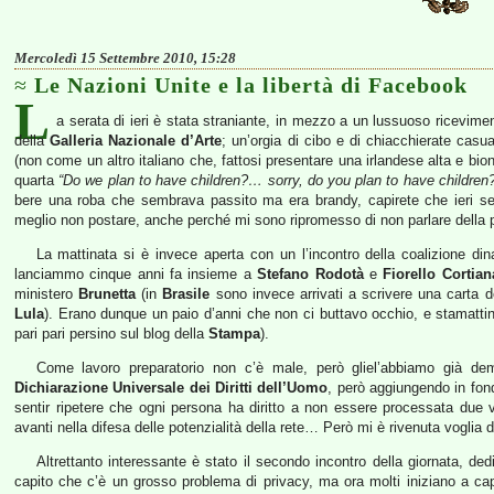
Mercoledì 15 Settembre 2010, 15:28
Le Nazioni Unite e la libertà di Facebook
L
a serata di ieri è stata straniante, in mezzo a un lussuoso ricevimento
della
Galleria Nazionale d’Arte
; un’orgia di cibo e di chiacchierate cas
(non come un altro italiano che, fattosi presentare una irlandese alta e b
quarta
“Do we plan to have children?… sorry, do you plan to have children?
bere una roba che sembrava passito ma era brandy, capirete che ieri ser
meglio non postare, anche perché mi sono ripromesso di non parlare della p
La mattinata si è invece aperta con un l’incontro della coalizione di
lanciammo cinque anni fa insieme a
Stefano Rodotà
e
Fiorello Cortian
ministero
Brunetta
(in
Brasile
sono invece arrivati a scrivere una carta dei
Lula
). Erano dunque un paio d’anni che non ci buttavo occhio, e stamatt
pari pari persino sul blog della
Stampa
).
Come lavoro preparatorio non c’è male, però gliel’abbiamo già dem
Dichiarazione Universale dei Diritti dell’Uomo
, però aggiungendo in fon
sentir ripetere che ogni persona ha diritto a non essere processata due
avanti nella difesa delle potenzialità della rete… Però mi è rivenuta voglia 
Altrettanto interessante è stato il secondo incontro della giornata, de
capito che c’è un grosso problema di privacy, ma ora molti iniziano a capi