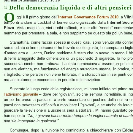
Martedì 14 Settembre 2010, 16:18
Della democrazia liquida e di altri pensieri
O
ggi è il primo giorno dell’
Internet Governance Forum 2010
, a
Viln
tempo di andare al cocktail di benvenuto organizzato dalla
Internet Socie
Plaza
. Vista magnifica, vini e cibi raffinati, e io e altri “vecchi” comme
nemmeno per prenotare la sala, e non sappiamo se questo sia poi un bene
Stamattina, come faccio spesso in questi casi, sono venuto alla confer
son studiato online i percorsi e ho trovato quello giusto; ho comprato i bigl
d’anteguerra e… ecco, l’unico problema è stato che io avevo in mano il bigl
di ferro arrugginito delle dimensioni di un pacchetto di sigarette. Io ho pro
succedeva niente; non timbrava. L’autista cominciava a essere un po’ scocci
non era elettrica, ma funzionava ad energia muscolare umana. In pratica, bi
il biglietto, che peraltro non viene timbrato, ma sforacchiato in sei punti co
ma assolutamente economico, in perfetto stile sovietico.
Superata la lunga coda della registrazione, mi sono infilato nel primo me
l’attivismo giovanile
– dove per “giovani”, so che sembra incredibile, si in
un po’ ho preso la parola e, a parte raccontare un pochino della nostra 
paesi non trovassero difficoltà a mobilitare i “giovani”, e se anche da loro c
guardare la televisione o a uscire la sera a strafarsi. Mi hanno guardato pe
han risposto:
“No, i giovani hanno molto tempo e la voglia naturale di cam
non sia impegnato in qualcosa.”
Comunque, dopo la riunione ho cominciato a chiacchierare con
Edda