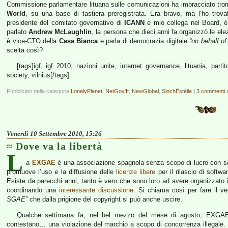
Commissione parlamentare lituana sulle comunicazioni ha imbracciato tr
World
, su una base di tastiera preregistrata. Era bravo, ma l’ho tro
presidente del comitato governativo di
ICANN
e mio collega nel Board, è 
parlato
Andrew McLaughlin
, la persona che dieci anni fa organizzò le ele
è vice-CTO della
Casa Bianca
e parla di democrazia digitale
“on behalf o
scelta così?
[tags]igf, igf 2010, nazioni unite, internet governance, lituania, parti
society, vilnius[/tags]
Pubblicato nella categoria
LonelyPlanet
,
NetGov'It
,
NewGlobal
,
SinchËstèile
|
3 commenti 
Venerdì 10 Settembre 2010, 15:26
Dove va la libertà
L
a
EXGAE
è una associazione spagnola senza scopo di lucro con 
promuove l’uso e la diffusione delle
licenze libere
per il rilascio di softwa
Esiste da parecchi anni, tanto è vero che sono loro ad avere organizzato 
coordinando una
interessante discussione
. Si chiama così per fare il v
SGAE”
che dalla prigione del copyright si può anche uscire.
Qualche settimana fa, nel bel mezzo del mese di agosto, EXGA
contestano… una violazione del marchio a scopo di concorrenza illegale.