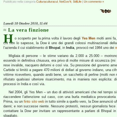
Pubblicato nella categoria
Culturaculturacul
,
NetGov'It
,
StillLife
|
Un commento »
Lunedì 18 Ottobre 2010, 11:44
La vera finzione
H
o scoperto per la prima volta il lavoro degli
Yes Men
molti anni fa,
chi non lo sapesse, la Dow è uno dei grandi colossi multinazionali della
l’azienda il cui stabilimento di
Bhopal
, in
India
, provocò nel 1984 uno dei
m
Migliaia di persone – le stime variano da 2.000 a 25.000 – morirono
essendo in definitiva chiusura, era privo di molte misure di sicurezza (mi 
rese invalide, nacquero deformi e così via. Su pressione del governo amer
Carbide si limitò a pagare 470 milioni di dollari al governo indiano, una ci
vittime ricevettero, quando andò bene, un sacchetto di perline (molti non
rifiutato qualsiasi ulteriore risarcimento, ma in maniera non esplicita: d
processi in India e così via.
Nel 2004, gli Yes Men – un duo di attivisti americani che nel tempo si 
riaccendere l’attenzione sul caso, con una burla mediatica provocatori
Prima, su un
finto sito web
in tutto simile a quello vero, la Dow annunciò uf
danni; e non successe niente. Nessuno protestò, nessun giornalista fece ar
contattare la Dow per invitare un rappresentante a parlare di Bhopal in
sbagliato.