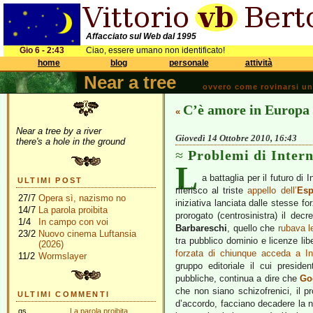
Affacciato sul Web dal 1995
Gio 6 - 2:43
Ciao, essere umano non identificato!
home
blog
personale
attività
Near a tree
ovvero come rovinarsi una 
C’è amore in Europa
«
Near a tree by a river
Giovedì 14 Ottobre 2010, 16:43
there's a hole in the ground
Problemi di Intern
L
a battaglia per il futuro d
ULTIMI POST
riferisco al triste
appello dell’
Esp
27/7
Opera sì, nazismo no
iniziativa lanciata dalle stesse f
14/7
La parola proibita
prorogato (centrosinistra) il decr
1/4
In campo con voi
Barbareschi
, quello che
rubava l
23/2
Nuovo cinema Luftansia
tra pubblico dominio e licenze lib
(2026)
forzata di chiunque acceda a In
11/2
Wormslayer
gruppo editoriale il cui preside
pubbliche, continua a dire che
Go
che non siano schizofrenici, il p
ULTIMI COMMENTI
d’accordo, facciano decadere la n
gs
La parola proibita