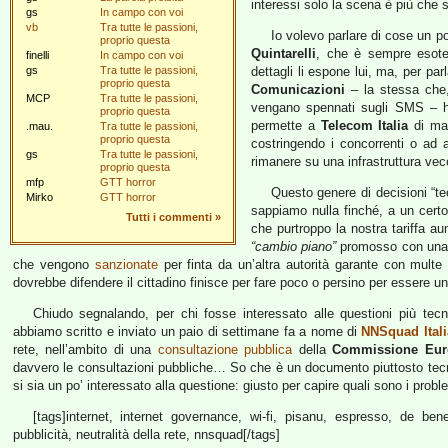
interessi solo la scena è più che 
gs
In campo con voi
vb
Tra tutte le passioni,
Io volevo parlare di cose un p
proprio questa
Quintarelli
, che è sempre esote
finelli
In campo con voi
gs
Tra tutte le passioni,
dettagli li espone lui, ma, per par
proprio questa
Comunicazioni
– la stessa ch
MCP
Tra tutte le passioni,
vengano spennati sugli SMS – h
proprio questa
permette a
Telecom Italia
di man
.mau.
Tra tutte le passioni,
proprio questa
costringendo i concorrenti o ad 
gs
Tra tutte le passioni,
rimanere su una infrastruttura vecch
proprio questa
mfp
GTT horror
Questo genere di decisioni “te
Mirko
GTT horror
sappiamo nulla finché, a un certo
Tutti i commenti
»
che purtroppo la nostra tariffa a
“cambio piano”
promosso con una di
che vengono
sanzionate
per finta da un’altra autorità garante con multe i
dovrebbe difendere il cittadino finisce per fare poco o persino per essere 
Chiudo segnalando, per chi fosse interessato alle questioni più tec
abbiamo scritto e inviato un paio di settimane fa a nome di
NNSquad Itali
rete, nell’ambito di una
consultazione pubblica
della
Commissione Eur
davvero le consultazioni pubbliche… So che è un documento piuttosto te
si sia un po’ interessato alla questione: giusto per capire quali sono i probl
[tags]internet, internet governance, wi-fi, pisanu, espresso, de bene
pubblicità, neutralità della rete, nnsquad[/tags]