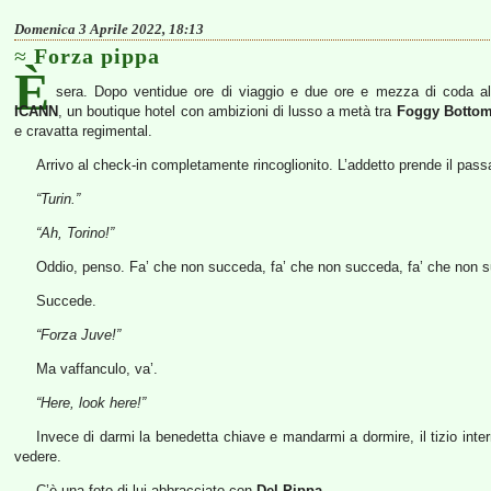
Domenica 3 Aprile 2022, 18:13
Forza pippa
È
sera. Dopo ventidue ore di viaggio e due ore e mezza di coda all’
ICANN
, un boutique hotel con ambizioni di lusso a metà tra
Foggy Botto
e cravatta regimental.
Arrivo al check-in completamente rincoglionito. L’addetto prende il pass
“Turin.”
“Ah, Torino!”
Oddio, penso. Fa’ che non succeda, fa’ che non succeda, fa’ che non 
Succede.
“Forza Juve!”
Ma vaffanculo, va’.
“Here, look here!”
Invece di darmi la benedetta chiave e mandarmi a dormire, il tizio inter
vedere.
C’è una foto di lui abbracciato con
Del Pippa
.