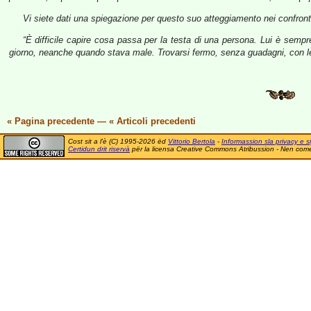
Vi siete dati una spiegazione per questo suo atteggiamento nei confron
“È difficile capire cosa passa per la testa di una persona. Lui è semp
giorno, neanche quando stava male. Trovarsi fermo, senza guadagni, con le
« Pagina precedente
—
« Articoli precedenti
Cost sit a l'è (C) 1995-2026 ëd
Vittorio Bertola
-
Informassion sla privacy e si
Certidun drit riservà
për la licensa Creative Commons Atribussion - Nen comer