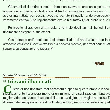
Gli umani si risentirono molto. Loro non avevano torto un capello a 
animali della foresta, stufi di stare al freddo a mangiare bacche con lui. Lo
aveva maltrattato per secoli; avevano portato in quelle lande progresso
veramente cattivo. Che ragionamento aveva mai fatto? Quali erano le sue ver
Fu proprio allora, con una magia, che il dio degli animali benedì l’or
finalmente spiegare le sue azioni.
Così l’orso guardò negli occhi gli immobiliaristi davanti a lui e con la
duecento chili con l’uccello grosso e il cervello piccolo, per trent’anni mi
cazzo vi aspettavate che facessi?”
Sabato 22 Gennaio 2022, 12:20
Giovani illuminati
C
redo di non ripostare mai abbastanza spesso questo brano e video
inopinatamente ha ancora meno di un milione di visualizzazioni. Una picc
miglior video sul vuoto di senso della società digitale, il miglior video su To
di senso del viaggiare a rotta di collo dappertutto, nel mondo reale e in que