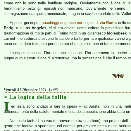
come non lo sono nelle banlieue parigine. Ovviamente non è che gli ital
femminismo, anzi gli episodi non mancano. Ovviamente nemmeno i g
l’immigrazione era quella meridionale, magari si sarebbe parlato delle
Valle
Eppure, già dopo i
saccheggi di gruppo nei negozi di
via Roma
dello s
Parigi
o a
Los Angeles
, ci si era chiesti come evitare la prevedibile fut
trasformazione di molte parti di Torino nord in un gigantesco
Molenbeek
in
cui nel fine settimana escono le bande e tanto per fare qualcosa vanno a pic
cosa ormai data talmente per scontata che i giornali non ci fanno nemmeno pi
La risposta non ce l’ha nessuno e non ce l’ho nemmeno io, anche s
pugno duro e costruzione di alternative, ma la sensazione è che il tempo 
Venerdì 31 Dicembre 2021, 14:03
La logica della follia
I
eri sera sono andato a fare la spesa – ad
Aosta
, non in una metr
deterioramento della salute mentale media della popolazione abbia fatto un a
Non parlo tanto di no vax (ci arriveremo tra un attimo), ma proprio dell’
gente che faceva a sportellate col carrello per arrivare prima a una scatol