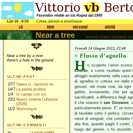
Fasendse vëdde an sla Ragnà dal 1995
Lùn 10 - 9:55
Cerea, përson-a sconòssua!
cà
blog
përsonal
atività
Near a tree
ovvero come rovinarsi una 
Venerdì 24 Giugno 2022, 22:48
Flusso d’agnello
Near a tree by a river
H
there's a hole in the ground
o scoperto l’anno scorso 
Cherso
, e come risultato quest
alloggio esattamente nella casa a
ULTIMI POST
di agnellini in cottura sin dall
27/7
Opera sì, nazismo no
giovani, nel modo cioè, da ogni 
14/7
La parola proibita
gattini, ovviamente, che per q
1/4
In campo con voi
sacrificabili, a differenza degli a
23/2
Nuovo cinema Luftansia
è che stasera è
san Giovanni
, 
(2026)
particolarmente pieno. E’ un risto
11/2
Wormslayer
di tavolate sotto il portico, circo
nonni di emigrati, che combatte 
alla fine, quando paghi il conto, t
ULTIMI COMMENTI
luogo del genere, e ho assistito 
gs
La parola proibita