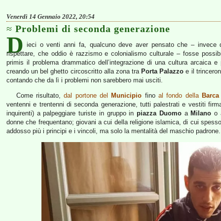
Venerdì 14 Gennaio 2022, 20:54
Problemi di seconda generazione
D
ieci o venti anni fa, qualcuno deve aver pensato che – invece di
rispettare, che oddio è razzismo e colonialismo culturale – fosse possibi
primis il problema drammatico dell’integrazione di una cultura arcaica e
creando un bel ghetto circoscritto alla zona tra
Porta Palazzo
e il trincero
contando che da lì i problemi non sarebbero mai usciti.
Come risultato,
dal portone del
Municipio
fino
al fondo della
Barca
ventenni e trentenni di seconda generazione, tutti palestrati e vestiti fir
inquirenti) a palpeggiare turiste in gruppo in
piazza Duomo
a
Milano
o a
donne che frequentano; giovani a cui della religione islamica, di cui spe
addosso più i principi e i vincoli, ma solo la mentalità del maschio padrone.