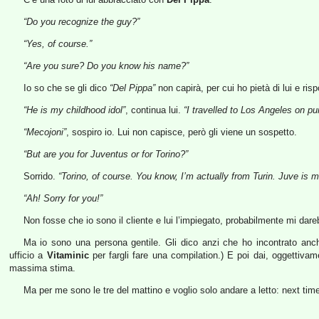
“Do you recognize the guy?”
“Yes, of course.”
“Are you sure? Do you know his name?”
Io so che se gli dico
“Del Pippa”
non capirà, per cui ho pietà di lui e ris
“He is my childhood idol”
, continua lui.
“I travelled to Los Angeles on p
“Mecojoni”
, sospiro io. Lui non capisce, però gli viene un sospetto.
“But are you for Juventus or for Torino?”
Sorrido.
“Torino, of course. You know, I’m actually from Turin. Juve is m
“Ah! Sorry for you!”
Non fosse che io sono il cliente e lui l’impiegato, probabilmente mi da
Ma io sono una persona gentile. Gli dico anzi che ho incontrato anch’
ufficio a
Vitaminic
per fargli fare una compilation.) E poi dai, oggettivam
massima stima.
Ma per me sono le tre del mattino e voglio solo andare a letto: next tim