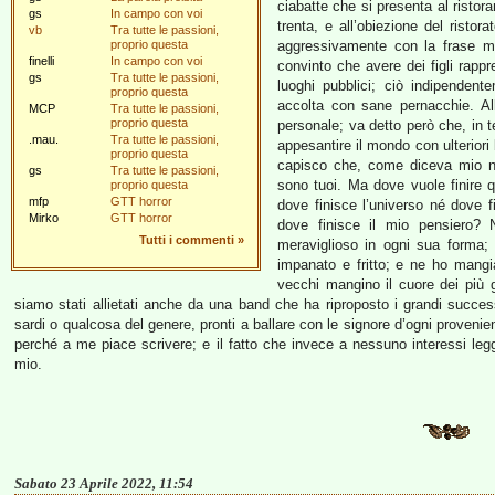
ciabatte che si presenta al ristor
gs
In campo con voi
trenta, e all’obiezione del ristor
vb
Tra tutte le passioni,
proprio questa
aggressivamente con la frase 
finelli
In campo con voi
convinto che avere dei figli rappr
gs
Tra tutte le passioni,
luoghi pubblici; ciò indipenden
proprio questa
accolta con sane pernacchie. Al
MCP
Tra tutte le passioni,
proprio questa
personale; va detto però che, in t
.mau.
Tra tutte le passioni,
appesantire il mondo con ulterior
proprio questa
capisco che, come diceva mio no
gs
Tra tutte le passioni,
sono tuoi. Ma dove vuole finire
proprio questa
mfp
GTT horror
dove finisce l’universo né dove f
Mirko
GTT horror
dove finisce il mio pensiero? N
Tutti i commenti
»
meraviglioso in ogni sua forma; 
impanato e fritto; e ne ho mangi
vecchi mangino il cuore dei più 
siamo stati allietati anche da una band che ha riproposto i grandi succ
sardi o qualcosa del genere, pronti a ballare con le signore d’ogni proven
perché a me piace scrivere; e il fatto che invece a nessuno interessi le
mio.
Sabato 23 Aprile 2022, 11:54