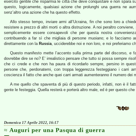
esercito gentile che risparmia le città che deve conquistare e non spara su
questo, logicamente, qualsiasi azione che prolunghi una guerra ne aumen
senz’altro una azione che ha questo effetto.
Allo stesso tempo, inviare armi all’Ucraina, fin che sono loro a chied
resistere a prezzo di altri morti o altra distruzione. A noi peraltro convi
semplicemente essere consapevoli che per questa nostra convenienza 
contribuendo a far sì che migliaia di persone muoiano; e lo facciamo anc
direttamente con la
Russia
, ucciderebbe noi e non loro, e noi preferiamo c
Questo manifesto mette l’accento sulla prima parte del discorso, e fa
dovrebbe dire se no? E’ irrealistico pensare che tutto si possa sempre riso
che ci crede e che non ha paura di ricordarlo sempre, persino in questo 
persone che, perdonatemi, con troppa leggerezza festeggiano i carri arm
coscienza il fatto che anche quei carri armati aumenteranno il numero dei m
A me quello che spaventa di più di questo periodo, infatti, non è il fa
gente le festeggia. Quella resterà e porterà altro male, ed è per questo che
Domenica 17 Aprile 2022, 16:17
Auguri per una Pasqua di guerra