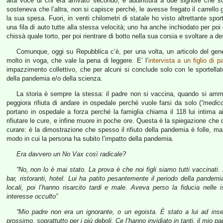
alta voce di chi era arrivato secondo, e addirittura a due signore che 
sosteneva che l’altra, non si capisce perché, le avesse fregato il carrell
la sua spesa. Fuori, in venti chilometri di statale ho visto altrettante s
una fila di auto tutte alla stessa velocità; uno ha anche inchiodato per poi c
chissà quale torto, per poi rientrare di botto nella sua corsia e svoltare a de
Comunque, oggi su Repubblica c’è, per una volta, un articolo del gene
molto in voga, che vale la pena di leggere. E’ l’
intervista a un figlio di 
impazzimento collettivo, che per alcuni si conclude solo con le sportella
della pandemia e/o della scienza.
La storia è sempre la stessa: il padre non si vaccina, quando si amm
peggiora rifiuta di andare in ospedale perché vuole farsi da solo (
“medico
portano in ospedale a forza perché la famiglia chiama il 118 lui intima a
rifiutare le cure, e infine muore in poche ore. Questa è la spiegazione che dà
curare: è la dimostrazione che spesso il rifiuto della pandemia è folle, ma
modo in cui la persona ha subito l’impatto della pandemia.
Era davvero un No Vax così radicale?
“No, non lo è mai stato. La prova è che noi figli siamo tutti vaccinat
bar, ristoranti, hotel. Lui ha patito pesantemente il periodo della pandem
locali, poi l’hanno risarcito tardi e male. Aveva perso la fiducia nelle 
interesse occulto”
“Mio padre non era un ignorante, o un egoista. È stato a lui ad insegna
prossimo, soprattutto per i più deboli. Ce l’hanno invidiato in tanti, il mio pa