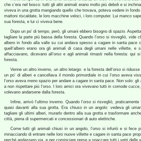
che c’era nel bosco: tutti gli altri animali erano molto più deboli e si inchi
viveva in una grotta mangiando quello che trovava, poteva vedere in fondo all
mattoni riscaldate, le loro macchine veloci, i loro computer. Lui manco sapev
sua foresta, e lui ci viveva bene.
Dopo un po’ di tempo, però, gli umani ebbero bisogno di spazio. Aspetta
tagliare la parte più bassa della foresta. Quando l’orso si risvegliò, vide 
albero in fondo alla valle su cui andava spesso a cagare in santa pace c’
quell’albero erano ora gli animali di casa degli umani nelle villette, 
affacciavano, dicevano all’orso e agli animali rimasti nella foresta: qui
foresta.
Venne un altro inverno, un altro letargo: e la foresta dell’orso si ridus
un po’ di alberi e cancellava il mondo primordiale in cui l’orso aveva viss
l’orso aveva meno spazio per andare a cagare in santa pace. Non solo: gli a
a non rispettare più l’orso. I loro amici ora vivevano tutti in comode cucc
volevano andarsene dalla foresta.
Infine, arrivò l’ultimo inverno. Quando l’orso si risvegliò, praticamente 
quasi davanti alla sua grotta. Era chiuso in un angolo: vedeva gli uman
tagliare gli ultimi alberi, murarlo dentro alla sua grotta e trasformare anch
città, piena di supermercati e concessionari di auto elettriche.
Come tutti gli animali chiusi in un angolo, l’orso si infuriò e si fec
minacciando di entrare nelle loro nuove villette e cagare in santa pace propri
perché andassero via, e per cominciare prese a spaccare tutti i vetri delle vil