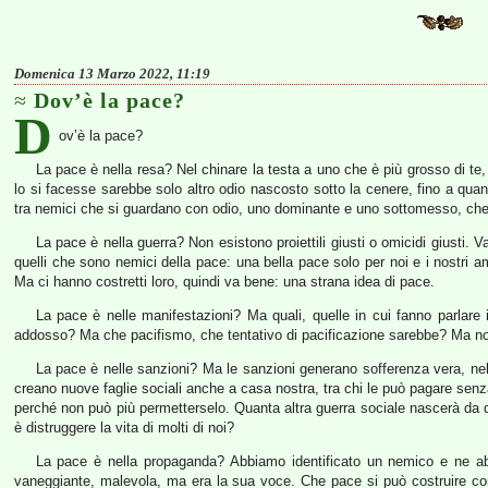
Domenica 13 Marzo 2022, 11:19
Dov’è la pace?
D
ov’è la pace?
La pace è nella resa? Nel chinare la testa a uno che è più grosso di t
lo si facesse sarebbe solo altro odio nascosto sotto la cenere, fino a quan
tra nemici che si guardano con odio, uno dominante e uno sottomesso, ch
La pace è nella guerra? Non esistono proiettili giusti o omicidi giusti.
quelli che sono nemici della pace: una bella pace solo per noi e i nostri ami
Ma ci hanno costretti loro, quindi va bene: una strana idea di pace.
La pace è nelle manifestazioni? Ma quali, quelle in cui fanno parlare 
addosso? Ma che pacifismo, che tentativo di pacificazione sarebbe? Ma non
La pace è nelle sanzioni? Ma le sanzioni generano sofferenza vera, nel 
creano nuove faglie sociali anche a casa nostra, tra chi le può pagare se
perché non può più permetterselo. Quanta altra guerra sociale nascerà da 
è distruggere la vita di molti di noi?
La pace è nella propaganda? Abbiamo identificato un nemico e ne ab
vaneggiante, malevola, ma era la sua voce. Che pace si può costruire