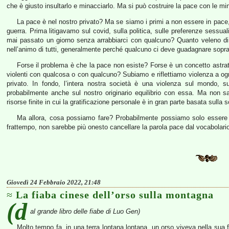
che è giusto insultarlo e minacciarlo. Ma si può costruire la pace con le m
La pace è nel nostro privato? Ma se siamo i primi a non essere in pace, a
guerra. Prima litigavamo sul covid, sulla politica, sulle preferenze sessuali
mai passato un giorno senza arrabbiarci con qualcuno? Quanto veleno di ra
nell’animo di tutti, generalmente perché qualcuno ci deve guadagnare sopr
Forse il problema è che la pace non esiste? Forse è un concetto astrat
violenti con qualcosa o con qualcuno? Subiamo e riflettiamo violenza a ogni
privato. In fondo, l’intera nostra società è una violenza sul mondo, su
probabilmente anche sul nostro originario equilibrio con essa. Ma non s
risorse finite in cui la gratificazione personale è in gran parte basata sulla 
Ma allora, cosa possiamo fare? Probabilmente possiamo solo essere im
frattempo, non sarebbe più onesto cancellare la parola pace dal vocabolari
Giovedì 24 Febbraio 2022, 21:48
La fiaba cinese dell’orso sulla montagna
(d
al grande libro delle fiabe di Luo Gen)
Molto tempo fa, in una terra lontana lontana, un orso viveva nella sua fo