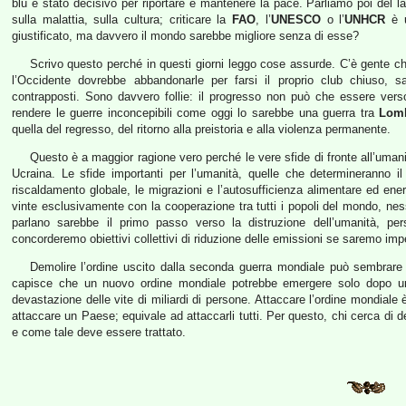
blu è stato decisivo per riportare e mantenere la pace. Parliamo poi del l
sulla malattia, sulla cultura; criticare la
FAO
, l’
UNESCO
o l’
UNHCR
è u
giustificato, ma davvero il mondo sarebbe migliore senza di esse?
Scrivo questo perché in questi giorni leggo cose assurde. C’è gente c
l’Occidente dovrebbe abbandonarle per farsi il proprio club chiuso, sa
contrapposti. Sono davvero follie: il progresso non può che essere vers
rendere le guerre inconcepibili come oggi lo sarebbe una guerra tra
Lomb
quella del regresso, del ritorno alla preistoria e alla violenza permanente.
Questo è a maggior ragione vero perché le vere sfide di fronte all’umanit
Ucraina. Le sfide importanti per l’umanità, quelle che determineranno i
riscaldamento globale, le migrazioni e l’autosufficienza alimentare ed en
vinte esclusivamente con la cooperazione tra tutti i popoli del mondo, n
parlano sarebbe il primo passo verso la distruzione dell’umanità, p
concorderemo obiettivi collettivi di riduzione delle emissioni se saremo impeg
Demolire l’ordine uscito dalla seconda guerra mondiale può sembrare 
capisce che un nuovo ordine mondiale potrebbe emergere solo dopo un
devastazione delle vite di miliardi di persone. Attaccare l’ordine mondiale
attaccare un Paese; equivale ad attaccarli tutti. Per questo, chi cerca di 
e come tale deve essere trattato.