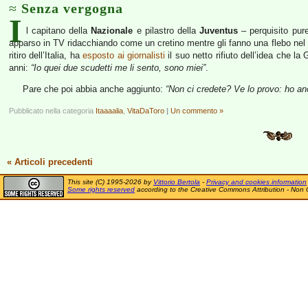
Senza vergogna
I
l capitano della
Nazionale
e pilastro della
Juventus
– perquisito pure
apparso in TV ridacchiando come un cretino mentre gli fanno una flebo nel 
ritiro dell’Italia, ha
esposto ai giornalisti
il suo netto rifiuto dell’idea che la 
anni:
“
Io quei due scudetti me li sento, sono miei”
.
Pare che poi abbia anche aggiunto:
“Non ci credete? Ve lo provo: ho anc
Pubblicato nella categoria
Itaaaalia
,
VitaDaToro
|
Un commento »
« Articoli precedenti
This site (C) 1995-2026 by
Vittorio Bertola
-
Privacy and cookies information
Some rights reserved
according to the Creative Commons Attribution - Non 