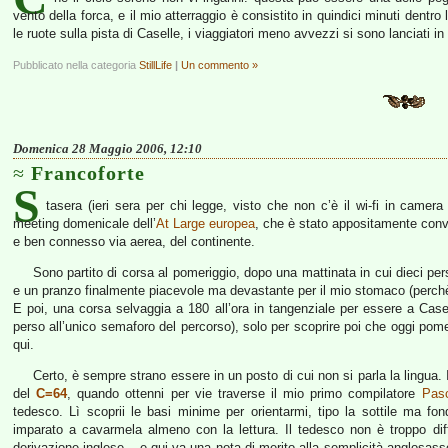
vento della forca, e il mio atterraggio è consistito in quindici minuti dent
le ruote sulla pista di Caselle, i viaggiatori meno avvezzi si sono lanciati
Pubblicato nella categoria
StillLife
|
Un commento »
Domenica 28 Maggio 2006, 12:10
Francoforte
S
tasera (ieri sera per chi legge, visto che non c’è il wi-fi in camer
meeting domenicale dell’
At Large europea
, che è stato appositamente convo
e ben connesso via aerea, del continente.
Sono partito di corsa al pomeriggio, dopo una mattinata in cui dieci p
e un pranzo finalmente piacevole ma devastante per il mio stomaco (perchè
E poi, una corsa selvaggia a 180 all’ora in tangenziale per essere a Cas
perso all’unico semaforo del percorso), solo per scoprire poi che oggi pome
qui.
Certo, è sempre strano essere in un posto di cui non si parla la lingua
del
C=64
, quando ottenni per vie traverse il mio primo compilatore
Pas
tedesco. Lì scoprii le basi minime per orientarmi, tipo la sottile ma fo
imparato a cavarmela almeno con la lettura. Il tedesco non è troppo diff
derivazione inglese – e qui va una nota di merito alla semplicità anglos