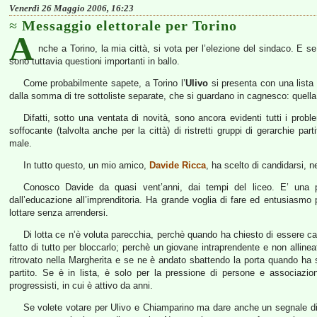
Venerdì 26 Maggio 2006, 16:23
Messaggio elettorale per Torino
A
nche a Torino, la mia città, si vota per l’elezione del sindaco. E s
sono tuttavia questioni importanti in ballo.
Come probabilmente sapete, a Torino l’
Ulivo
si presenta con una lista
dalla somma di tre sottoliste separate, che si guardano in cagnesco: quella d
Difatti, sotto una ventata di novità, sono ancora evidenti tutti i proble
soffocante (talvolta anche per la città) di ristretti gruppi di gerarchie par
male.
In tutto questo, un mio amico,
Davide Ricca
, ha scelto di candidarsi, nel
Conosco Davide da quasi vent’anni, dai tempi del liceo. E’ una 
dall’educazione all’imprenditoria. Ha grande voglia di fare ed entusiasmo 
lottare senza arrendersi.
Di lotta ce n’è voluta parecchia, perchè quando ha chiesto di essere cand
fatto di tutto per bloccarlo; perchè un giovane intraprendente e non allineat
ritrovato nella Margherita e se ne è andato sbattendo la porta quando ha se
partito. Se è in lista, è solo per la pressione di persone e associazioni
progressisti, in cui è attivo da anni.
Se volete votare per Ulivo e Chiamparino ma dare anche un segnale d