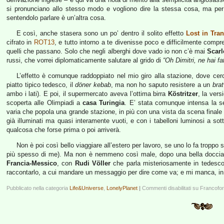
si pronunciano allo stesso modo e vogliono dire la stessa cosa, ma per 
sentendolo parlare è un’altra cosa.
E così, anche stasera sono un po’ dentro il solito effetto
Lost in Tran
cifrato in
ROT13
, e tutto intorno a te divenisse poco e difficilmente compr
quelli che passano. Solo che negli alberghi dove vado io non c’è mai
Scarl
russi, che vorrei diplomaticamente salutare al grido di
“Oh Dimitri, ne hai fat
L’effetto è comunque raddoppiato nel mio giro alla stazione, dove cer
piatto tipico tedesco, il
döner kebab
, ma non ho saputo resistere a un
bra
ambo i lati). E poi, il supermercato aveva l’ottima birra
Köstritzer
, la ver
scoperta alle Olimpiadi a
casa Turingia
. E’ stata comunque intensa la s
varia che popola una grande stazione, in più con una vista da scena finale d
già illuminati ma quasi interamente vuoti, e con i tabelloni luminosi a sott
qualcosa che forse prima o poi arriverà.
Non è poi così bello viaggiare all’estero per lavoro, se uno lo fa troppo
più spesso di me). Ma non è nemmeno così male, dopo una bella doccia, s
Francia-Messico
, con
Rudi Völler
che parla misteriosamente in tedesc
raccontarlo, a cui mandare un messaggio per dire come va; e mi manca, in 
Pubblicato nella categoria
Life&Universe
,
LonelyPlanet
|
Commenti disabilitati
su Francofor