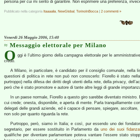
persona per cui mi sento di garantire. Non esprimere una preferenza, invece,
Pubblicato nella categoria
Itaaaalia
,
NewGlobal
,
TorinoInBocca
|
2 commenti »
Venerdì 26 Maggio 2006, 15:40
Messaggio elettorale per Milano
O
ggi è l’ultimo giorno della campagna elettorale per le amministrative
credo.
A Milano, in particolare, è candidato per il consiglio comunale, nella l
questioni di politica in rete non può non conoscerlo: Fiorello è stato nella
purtroppo) nella difesa dei diritti degli utenti della rete, della privacy, de
però che è stato promotore e autore di tante altre leggi di grande importanza e
In un paese normale, Fiorello a questo giro sarebbe diventato ministro.
cui crede; onesta, disponibile, e aperta di mente. Parla tranquillamente con
delegati delle grandi aziende, ed è capace di pensare, spiegare, ascoltare, 
non solo per quanto riguarda la rete.
Purtroppo, però, siamo in Italia; e così, pur essendo uno dei fondator
segretario, per essere sostituito in Parlamento da
uno dei suoi fidanzat
qualifiche per diventare parlamentare poteva vantare l’essere stato stop