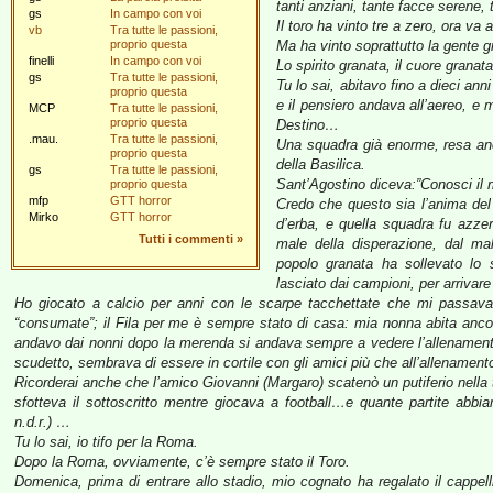
tanti anziani, tante facce serene, 
gs
In campo con voi
Il toro ha vinto tre a zero, ora va a
vb
Tra tutte le passioni,
proprio questa
Ma ha vinto soprattutto la gente g
finelli
In campo con voi
Lo spirito granata, il cuore granata 
gs
Tra tutte le passioni,
Tu lo sai, abitavo fino a dieci an
proprio questa
e il pensiero andava all’aereo, e 
MCP
Tra tutte le passioni,
proprio questa
Destino…
.mau.
Tra tutte le passioni,
Una squadra già enorme, resa anc
proprio questa
della Basilica.
gs
Tra tutte le passioni,
Sant’Agostino diceva:”Conosci il m
proprio questa
mfp
GTT horror
Credo che questo sia l’anima del
Mirko
GTT horror
d’erba, e quella squadra fu azzera
Tutti i commenti
»
male della disperazione, dal mal
popolo granata ha sollevato lo
lasciato dai campioni, per arrivare
Ho giocato a calcio per anni con le scarpe tacchettate che mi passava 
“consumate”; il Fila per me è sempre stato di casa: mia nonna abita anco
andavo dai nonni dopo la merenda si andava sempre a vedere l’allenamento. 
scudetto, sembrava di essere in cortile con gli amici più che all’allenament
Ricorderai anche che l’amico Giovanni (Margaro) scatenò un putiferio nella 
sfotteva il sottoscritto mentre giocava a football…e quante partite abbi
n.d.r.) …
Tu lo sai, io tifo per la Roma.
Dopo la Roma, ovviamente, c’è sempre stato il Toro.
Domenica, prima di entrare allo stadio, mio cognato ha regalato il cappelli