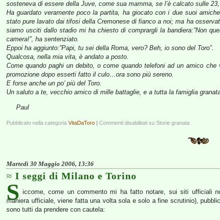
sosteneva di essere della Juve, come sua mamma, se l’è calcato sulle 23, 
Ha guardato veramente poco la partita, ha giocato con i due suoi amichetti
stato pure lavato dai tifosi della Cremonese di fianco a noi; ma ha osservat
siamo usciti dallo stadio mi ha chiesto di comprargli la bandiera:”Non quel
camera!”, ha sentenziato.
Eppoi ha aggiunto:”Papi, tu sei della Roma, vero? Beh, io sono del Toro”.
Qualcosa, nella mia vita, è andato a posto.
Come quando paghi un debito, o come quando telefoni ad un amico che 
promozione dopo esserti fatto il culo…ora sono più sereno.
E forse anche un po’ più del Toro.
Un saluto a te, vecchio amico di mille battaglie, e a tutta la famiglia granat
Paul
Pubblicato nella categoria
VitaDaToro
|
Commenti disabilitati
su Storie granata
Martedì 30 Maggio 2006, 13:36
I seggi di Milano e Torino
S
iccome, come un commento mi ha fatto notare, sui siti ufficiali no
maniera ufficiale, viene fatta una volta sola e solo a fine scrutinio), pubbl
sono tutti da prendere con cautela: