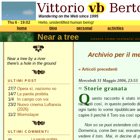
Wandering on the Web since 1995
Thu 6 - 19:02
Hello, unidentified human being!
home
blog
personal
activities
Near a tree
ovvero come rovinarsi una 
Archivio per il m
Near a tree by a river
there's a hole in the ground
« Articoli precedenti
Mercoledì 31 Maggio 2006, 23:53
ULTIMI POST
Storie granata
27/7
Opera sì, nazismo no
Q
14/7
La parola proibita
uesto racconto è stato i
1/4
In campo con voi
racconti così, in questo periodo d
23/2
Nuovo cinema Luftansia
(2026)
ogni tanto lo vorrei ripubblicare 
11/2
Wormslayer
capire il perchè il Toro sia così sp
Non so se puoi estendere ciò ch
Domenica, come ben sai, eravamo ne
ULTIMI COMMENTI
vedere il toro. Mai, in decine di p
gs
La parola proibita