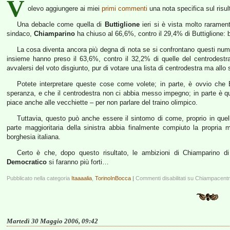
V
olevo aggiungere ai miei
primi commenti
una nota specifica sul risult
Una debacle come quella di
Buttiglione
ieri si è vista molto raramente
sindaco,
Chiamparino
ha chiuso al 66,6%, contro il 29,4% di Buttiglione: 
La cosa diventa ancora più degna di nota se si confrontano questi numeri 
insieme hanno preso il 63,6%, contro il 32,2% di quelle del centrodestra.
avvalersi del voto disgiunto, pur di votare una lista di centrodestra ma allo
Potete interpretare queste cose come volete; in parte, è ovvio che
speranza, e che il centrodestra non ci abbia messo impegno; in parte è q
piace anche alle vecchiette – per non parlare del traino olimpico.
Tuttavia, questo può anche essere il sintomo di come, proprio in quella
parte maggioritaria della sinistra abbia finalmente compiuto la propria
borghesia italiana.
Certo è che, dopo questo risultato, le ambizioni di Chiamparino d
Democratico
si faranno più forti…
Pubblicato nella categoria
Itaaaalia
,
TorinoInBocca
|
Commenti disabilitati
su Chiampacent
Martedì 30 Maggio 2006, 09:42