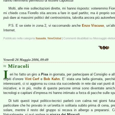
hanno nemmeno permesso di essere capolista!
Molti, alle mie sollecitazioni dirette, mi hanno risposto: voteremmo Fior
mi chiedo cosa Fiorello stia ancora a fare in quel partito; ma è proprio 
può dare ai massimi politici del centrosinistra, talvolta ancora più autorefere
P.S. E se siete in zona 2, vi raccomando anche
Enzo Viscuso
, un’al
Internet.
Pubblicato nella categoria
Itaaaalia
,
NewGlobal
|
Commenti disabilitati
su Messaggio elettor
Venerdì 26 Maggio 2006, 09:49
Miracoli
I
eri ho fatto un giro a
Pisa
in giornata, per partecipare al Consiglio e a
ospiti d’onore
Vint Cerf
e
Bob Kahn
. E’ stata una bella giornata, perch
interessanti, ci si aggiorna su cosa sta succedendo in rete dai vari punti di
iniziative; e in più, molte di queste persone ormai sono diventate amiche
tecnologi e capitani d’impresa mi hanno intimato a forza di pacche sulle spa
Di tutti questi input politico-tecnici parlerò con calma nei giorni fu
particolare che ho provato in un’oretta in solitaria subito prima di cena, p
solare, mentre il resto del gruppo si recava in albergo a prepararsi. C
Naturalmente, si può andare in
piazza dei Miracoli
.