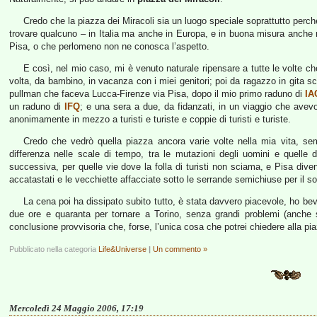
Credo che la piazza dei Miracoli sia un luogo speciale soprattutto perchè
trovare qualcuno – in Italia ma anche in Europa, e in buona misura anche ne
Pisa, o che perlomeno non ne conosca l’aspetto.
E così, nel mio caso, mi è venuto naturale ripensare a tutte le volte che
volta, da bambino, in vacanza con i miei genitori; poi da ragazzo in gita sc
pullman che faceva Lucca-Firenze via Pisa, dopo il mio primo raduno di
IA
un raduno di
IFQ
; e una sera a due, da fidanzati, in un viaggio che avevo 
anonimamente in mezzo a turisti e turiste e coppie di turisti e turiste.
Credo che vedrò quella piazza ancora varie volte nella mia vita, se
differenza nelle scale di tempo, tra le mutazioni degli uomini e quelle d
successiva, per quelle vie dove la folla di turisti non sciama, e Pisa dive
accatastati e le vecchiette affacciate sotto le serrande semichiuse per il sol
La cena poi ha dissipato subito tutto, è stata davvero piacevole, ho be
due ore e quaranta per tornare a Torino, senza grandi problemi (anche 
conclusione provvisoria che, forse, l’unica cosa che potrei chiedere alla pia
Pubblicato nella categoria
Life&Universe
|
Un commento »
Mercoledì 24 Maggio 2006, 17:19