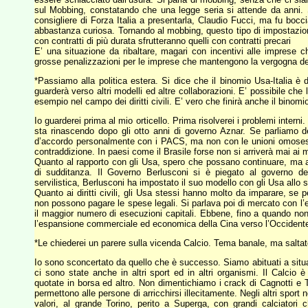
sul Mobbing, constatando che una legge seria si attende da anni. 
consigliere di Forza Italia a presentarla, Claudio Fucci, ma fu boc
abbastanza curiosa. Tornando al mobbing, questo tipo di impostazione
con contratti di più durata sfrutteranno quelli con contratti precari
E’ una situazione da ribaltare, magari con incentivi alle imprese
grosse penalizzazioni per le imprese che mantengono la vergogna dei 
*Passiamo alla politica estera. Si dice che il binomio Usa-Italia è
guarderà verso altri modelli ed altre collaborazioni. E’ possibile che 
esempio nel campo dei diritti civili. E’ vero che finirà anche il binomio
Io guarderei prima al mio orticello. Prima risolverei i problemi inter
sta rinascendo dopo gli otto anni di governo Aznar. Se parliamo dei
d’accordo personalmente con i PACS, ma non con le unioni omosessu
contraddizione. In paesi come il Brasile forse non si arriverà mai ai 
Quanto al rapporto con gli Usa, spero che possano continuare, ma a
di sudditanza. Il Governo Berlusconi si è piegato al governo de
servilistica, Berlusconi ha impostato il suo modello con gli Usa allo
Quanto ai diritti civili, gli Usa stessi hanno molto da imparare, se 
non possono pagare le spese legali. Si parlava poi di mercato con l’
il maggior numero di esecuzioni capitali. Ebbene, fino a quando non c
l’espansione commerciale ed economica della Cina verso l’Occident
*Le chiederei un parere sulla vicenda Calcio. Tema banale, ma saltato 
Io sono sconcertato da quello che è successo. Siamo abituati a situaz
ci sono state anche in altri sport ed in altri organismi. Il Calcio
quotate in borsa ed altro. Non dimentichiamo i crack di Cagnotti e 
permettono alle persone di arricchirsi illecitamente. Negli altri spor
valori, al grande Torino, perito a Superga, con grandi calciator