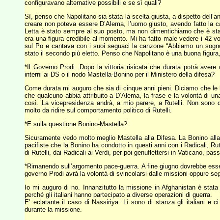
configuravano alternative possibili e se sì quali?
Sì, penso che Napolitano sia stata la scelta giusta, a dispetto dell’a
creare non poteva essere D’Alema, l’uomo giusto, avendo fatto la 
Letta è stato sempre al suo posto, ma non dimentichiamo che è stato 
era una figura credibile al momento. Mi ha fatto male vedere i 42 vo
sul Po e cantava con i suoi seguaci la canzone “Abbiamo un sogno 
stato il secondo più eletto. Penso che Napolitano è una buona figura,
*Il Governo Prodi. Dopo la vittoria risicata che durata potrà avere
interni ai DS o il nodo Mastella-Bonino per il Ministero della difesa?
Come durata mi auguro che sia di cinque anni pieni. Diciamo che le lit
che qualcuno abbia attribuito a D’Alema, la frase e la volontà di un
così. La vicepresidenza andrà, a mio parere, a Rutelli. Non sono d’
molto da ridire sul comportamento politico di Rutelli.
*E sulla questione Bonino-Mastella?
Sicuramente vedo molto meglio Mastella alla Difesa. La Bonino alla D
pacifiste che la Bonino ha condotto in questi anni con i Radicali, Ru
di Rutelli, dai Radicali ai Verdi, per poi genuflettersi in Vaticano, pa
*Rimanendo sull’argomento pace-guerra. A fine giugno dovrebbe esserci
governo Prodi avrà la volontà di svincolarsi dalle missioni oppure seg
Io mi auguro di no. Innanzitutto la missione in Afghanistan è stata
perché gli italiani hanno partecipato a diverse operazioni di guerra.
E’ eclatante il caso di Nassiriya. Lì sono di stanza gli italiani e ci
durante la missione.