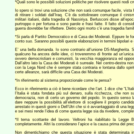
*Quali sono le possibili soluzioni politiche per risolvere questi nodi cru
Io spero si trovi una soluzione che non sarà comunque facile, vista 
di ritirare i soldati dall’Iraq. C’è da sottolineare comunque il ci
militari italiani, dalla tragedia di Nassiriya. Berlusconi disse all’ep
purtroppo o per fortuna e sono parole e frasi fatte. Il fatto di consid
guerra dovrebbe far riflettere. Dietro ogni morto c’è una tragedia famil
*Si parla di Partito Democratico e di Casa dei Moderati. Eppure le f
conto suo. Saranno possibili queste elaborazioni in termini bipolari e
E’ una bella domanda. Io sono contrario all’unione DS-Margherita. Sa
qualcuno ha ancora delle idee, ci troveremmo di fronte ad un’unic
ovvero democristiani e comunisti, la vecchia maggioranza ed opposi
Dall’altro lato la Casa dei Moderati è surreale. Nel centro-destra non 
con la Lega Nord che è sempre stata contraria e lontana dallo spi
certe alleanze, sarà difficile una Casa dei Moderati.
*In riferimento al sistema proporzionale come le pensa?
Ecco in riferimento a ciò è bene ricordare che l’art. 1 dice che “L’Ita
l’Italia è stata fondata più sul denaro, sulla ricchezza, che non s
democrazia, non di certo un governo del popolo. In questo senso la
dare neppure la possibilità all’elettore di scegliere il proprio cand
arrestato in questi giorni o Dell’Utri che si è avvantaggiato di una 
e sei mesi rende l’idea di come questa legge sia da rivedere, compl
*Il tema scottante del lavoro. Veltroni ha riabilitato la Legg
completamente. Altri la considerano l’apice e la causa prima del prec
Non dimentichiamo che questa situazione è stata determinata in p