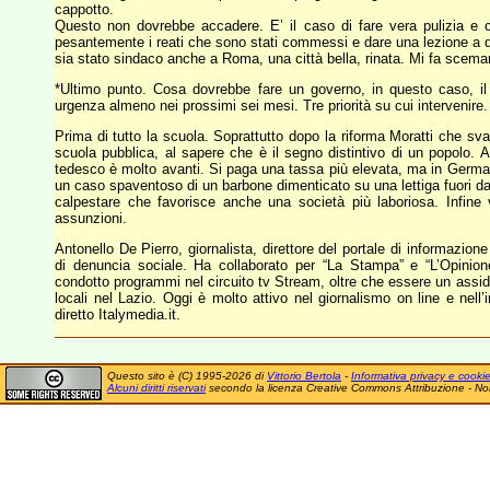
cappotto.
Questo non dovrebbe accadere. E’ il caso di fare vera pulizia e 
pesantemente i reati che sono stati commessi e dare una lezione a qu
sia stato sindaco anche a Roma, una città bella, rinata. Mi fa scemar
*Ultimo punto. Cosa dovrebbe fare un governo, in questo caso, i
urgenza almeno nei prossimi sei mesi. Tre priorità su cui intervenire.
Prima di tutto la scuola. Soprattutto dopo la riforma Moratti che sva
scuola pubblica, al sapere che è il segno distintivo di un popolo. 
tedesco è molto avanti. Si paga una tassa più elevata, ma in German
un caso spaventoso di un barbone dimenticato su una lettiga fuori dall
calpestare che favorisce anche una società più laboriosa. Infine 
assunzioni.
Antonello De Pierro, giornalista, direttore del portale di informazi
di denuncia sociale. Ha collaborato per “La Stampa” e “L’Opinion
condotto programmi nel circuito tv Stream, oltre che essere un assid
locali nel Lazio. Oggi è molto attivo nel giornalismo on line e nell’
diretto Italymedia.it.
Questo sito è (C) 1995-2026 di
Vittorio Bertola
-
Informativa privacy e cooki
Alcuni diritti riservati
secondo la licenza Creative Commons Attribuzione - No