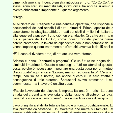
dimentichiamo che il centro-sinistra introdusse i c.d. “Co.Co.Co.”, or
stessi sono stati strumentalizzati, infatti circa tre anni fa si arriv
evento abbastanza importante su questo argomento.
*Prego.
Al Ministero dei Trasporti c’è una centrale operativa, che risponde a
occupandosi dei dati sensibili di tutti i cittadini. Prima l’appalto del
assolutamente sbagliato affidare i dati sensibili di milioni di italian
alla legge sulla privacy. Tutto ciò non è affidabile. Circa tre anni fa
cui si parlava del Co.Co.Co, come incostituzionale, perché preved
perché prevedeva un lavoro da dipendente con le non garanzie del lib
venne impose questo trattamento e c’era chi lavorava lì da 15 anni ed
*E’ il caso di rivedere tutto, di attuare una vera riforma.
Adesso ci sono i “contratti a progetto”. C’è un futuro nel segno del 
diminuiti i matrimoni. Questo è uno degli effetti collaterali di que
cosa, perché è necessario impegnare una busta paga per un mutuo o 
Disoccupato” oggi si dice “Lavoro, ma non so cosa farò”. C’è una g
tempi, non so se è notato, ma anche questo è un altro effetto co
conseguenza di tale sistema. Berlusconi aveva promesso 1 mili
scommessa, ma il lavoro è un’altra cosa.
*Faccio l’avvocato del diavolo. L’impresa italiana è in crisi. La con
strada della vendita o svendita o della fusione all’estero. La pic
flessibilità o cede al lavoro nero? Cosa è meglio e cosa il peggio?
Lavoro significa stabilità futura e lavoro è un diritto costituzionale. 
stia piuttosto calpestando. Un lavoratore che mette su famiglia, la
essere schiacciato dall’usura. Si parla di mobbing, senza che ci s