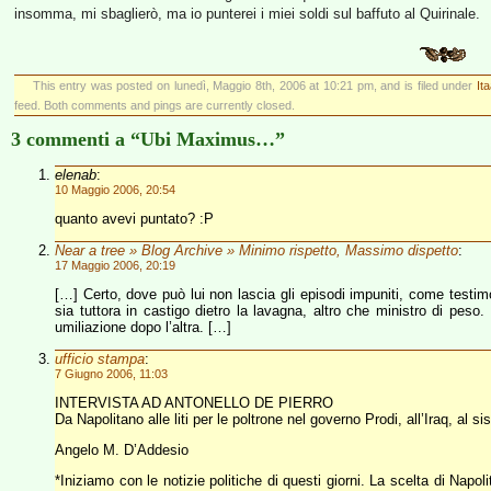
insomma, mi sbaglierò, ma io punterei i miei soldi sul baffuto al Quirinale.
This entry was posted on lunedì, Maggio 8th, 2006 at 10:21 pm, and is filed under
It
feed. Both comments and pings are currently closed.
3 commenti a “Ubi Maximus…”
elenab
:
10 Maggio 2006, 20:54
quanto avevi puntato? :P
Near a tree » Blog Archive » Minimo rispetto, Massimo dispetto
:
17 Maggio 2006, 20:19
[…] Certo, dove può lui non lascia gli episodi impuniti, come testimo
sia tuttora in castigo dietro la lavagna, altro che ministro di pes
umiliazione dopo l’altra. […]
ufficio stampa
:
7 Giugno 2006, 11:03
INTERVISTA AD ANTONELLO DE PIERRO
Da Napolitano alle liti per le poltrone nel governo Prodi, all’Iraq, al s
Angelo M. D’Addesio
*Iniziamo con le notizie politiche di questi giorni. La scelta di Napo