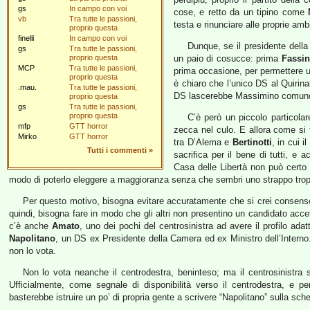
gs
In campo con voi
cose, e retto da un tipino come
vb
Tra tutte le passioni,
testa e rinunciare alle proprie amb
proprio questa
finelli
In campo con voi
Dunque, se il presidente dell
gs
Tra tutte le passioni,
proprio questa
un paio di cosucce: prima
Fassi
MCP
Tra tutte le passioni,
prima occasione, per permettere un
proprio questa
è chiaro che l’unico DS al Quirina
.mau.
Tra tutte le passioni,
DS lascerebbe Massimino comunqu
proprio questa
gs
Tra tutte le passioni,
proprio questa
C’è però un piccolo particola
mfp
GTT horror
zecca nel culo. E allora come si 
Mirko
GTT horror
tra D’Alema e
Bertinotti
, in cui i
Tutti i commenti
»
sacrifica per il bene di tutti, e a
Casa delle Libertà non può certo d
modo di poterlo eleggere a maggioranza senza che sembri uno strappo troppo 
Per questo motivo, bisogna evitare accuratamente che si crei consenso 
quindi, bisogna fare in modo che gli altri non presentino un candidato accet
c’è anche
Amato
, uno dei pochi del centrosinistra ad avere il profilo ada
Napolitano
, un DS ex Presidente della Camera ed ex Ministro dell’Interno.
non lo vota.
Non lo vota neanche il centrodestra, beninteso; ma il centrosinistra 
Ufficialmente, come segnale di disponibilità verso il centrodestra, e per 
basterebbe istruire un po’ di propria gente a scrivere “Napolitano” sulla s