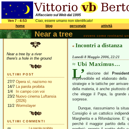
Affacciato sul Web dal 1995
Ven 7 - 4:53
Ciao, essere umano non identificato!
home
blog
personale
attività
Near a tree
ovvero come rovinarsi una 
Incontri a distanza
«
Near a tree by a river
Lunedì 8 Maggio 2006, 22:21
there's a hole in the ground
Ubi Maximus…
L’
elezione del
Presiden
ULTIMI POST
imprevedibile ed elaborato della po
27/7
Opera sì, nazismo no
strategie e le tattiche per arriva
14/7
La parola proibita
della materia, è anche piuttosto 
1/4
In campo con voi
che elegge il Papa, la grande 
23/2
Nuovo cinema Luftansia
sorprese.
(2026)
11/2
Wormslayer
Dunque, riassumiamo la situazi
Consiglio è un cattolico indipen
Margherita e a Rifondazione. E’ qu
ULTIMI COMMENTI
perchè il maggior partito della 
gs
La parola proibita
perdipiù, proprio il partito della