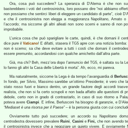
Ora, cosa può succedere? La speranza di D’Alema è che non succ
basterebbero i voti del centrosinistra, loro possano dire “noi abbiamo offer
non possiamo che sentirci liberi di eleggere un candidato di parte”, cioè
e che il centrosinistra non elegga a maggioranza Napolitano, Amato o q
l’accordo; ma siccome gli altri alleati non sono scemi e sanno di non po
improbabile.
L’unica cosa che può sparigliare le carte, quindi, è che domani il cen
dice pure il
Vaticano
! E difatti, stasera il TG5 apre con una notizia bomba
non è scemo; sa che deve evitare a tutti i costi che domani il centrodest
essere premunito, accordandosi con qualche amichetto dall’altra parte.
Già, ma chi? Beh, mezz’ora dopo l’annuncio del TG5, è saltata su la L
lo fanno gli altri la Casa delle Libertà è morta”. Ah, ecco, mi pareva.
Ma naturalmente, siccome la Lega è da tempo l’avanguardia di
Berlusc
In fondo, per Silvio, Massimo sarebbe un’ottimo Presidente; è vero che 
stato rosso fuori e bianco dentro, un grande fautore degli accordi trasve
realista, che non si fa certo scrupoli e non bada affatto alle questioni di
debole, certo non in grado di contrastarlo, in caso di suo ritorno a Pal
poteva avere
Ciampi
. E infine, Berlusconi ha bisogno di garanzie, e D’A
“Mediaset è una risorsa per il Paese”
– è la persona giusta con cui conclu
Ovviamente tutto può succedere; un accordo su Napolitano doman
centrodestra dovessero prevalere
Ruini
,
Casini
e
Fini,
che non avendo tele
il centrosinistra invece che a negoziare un quieto vivere. E ovviament