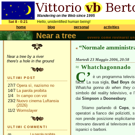
Wandering on the Web since 1995
Sat 8 - 0:21
Hello, unidentified human being!
home
blog
personal
activities
Near a tree
ovvero come rovinarsi una 
“Normale amministr
«
Near a tree by a river
Martedì 23 Maggio 2006, 20:58
there's a hole in the ground
Whatchagonnado
C’
è un programma televisi
ULTIMI POST
facili. La sua sigla,
Bad Boys
de
27/7
Opera sì, nazismo no
Whatcha gonna do when they c
14/7
La parola proibita
simbolo del reality televisivo, e 
1/4
In campo con voi
dai
Simpson
a
Doonesbury
.
23/2
Nuovo cinema Luftansia
(2026)
Stiamo parlando di
Cops
, s
11/2
Wormslayer
operatori a fianco dei poliziotti, 
non prende posizione esplicitamen
ritrovano davanti al televisore a tif
ULTIMI COMMENTI
ispanici o barboni.
gs
La parola proibita