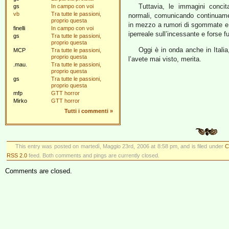
Tuttavia, le immagini concita
gs
In campo con voi
vb
Tra tutte le passioni,
normali, comunicando continuamen
proprio questa
in mezzo a rumori di sgommate e a
finelli
In campo con voi
iperreale sull’incessante e forse fut
gs
Tra tutte le passioni,
proprio questa
Oggi è in onda anche in Italia
MCP
Tra tutte le passioni,
proprio questa
l’avete mai visto, merita.
.mau.
Tra tutte le passioni,
proprio questa
gs
Tra tutte le passioni,
proprio questa
mfp
GTT horror
Mirko
GTT horror
Tutti i commenti
»
This entry was posted on martedì, Maggio 23rd, 2006 at 8:58 pm, and is filed under
C
RSS 2.0
feed. Both comments and pings are currently closed.
Comments are closed.