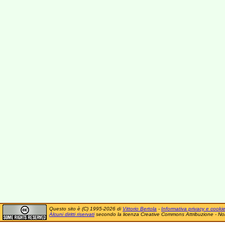
Questo sito è (C) 1995-2026 di
Vittorio Bertola
-
Informativa privacy e cooki
Alcuni diritti riservati
secondo la licenza Creative Commons Attribuzione - No