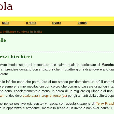
aiuto
il resto
lavoro
admin
brillante carriera in Italia
lle
ezzi bicchieri
 Avrò modo, spero, di raccontare con calma qualche particolare di
Manche
, a riprendere contatto con situazioni che in quattro giorni di altrove erano g
erate.
le infinite cose che potrei fare di me stesso per riprendere un po’ il cammin
ere sempre le mie meditazioni con coloro che vorranno passare di qui ogni t
 – che sono, coscientemente o meno, in cerca di un migliore equilibrio e di un
an
, di decidere
quale sarà il proprio verso
(
qui
per gli amanti della cultura popo
he pensa positivo (sì, esiste) vi lascia con questa citazione di
Terry Pratc
lo in apparenza è arrogante, mentre in realtà è un invito a non aver paura; il