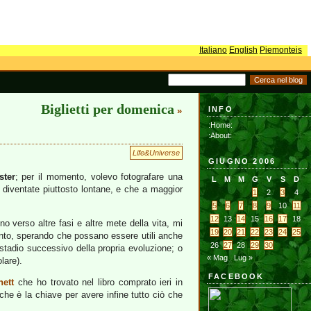
Italiano
English
Piemonteis
Biglietti per domenica
INFO
»
:Home:
:About:
Life&Universe
GIUGNO 2006
ster
; per il momento, volevo fotografare una
L
M
M
G
V
S
D
ià diventate piuttosto lontane, e che a maggior
1
2
3
4
5
6
7
8
9
10
11
12
13
14
15
16
17
18
o verso altre fasi e altre mete della vita, mi
19
20
21
22
23
24
25
anto, sperando che possano essere utili anche
26
27
28
29
30
o stadio successivo della propria evoluzione; o
« Mag
Lug »
lare).
FACEBOOK
hett
che ho trovato nel libro comprato ieri in
 che è la chiave per avere infine tutto ciò che