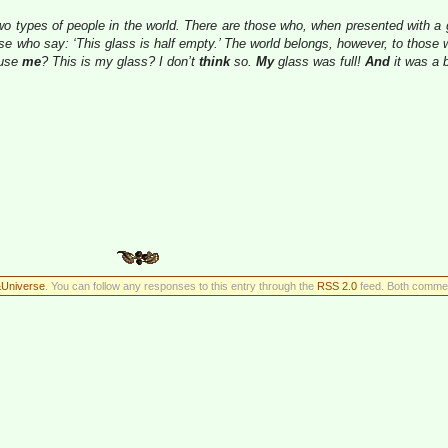
wo types of people in the world. There are those who, when presented with a gl
those who say: ‘This glass is half empty.’ The world belongs, however, to thos
cuse
me
? This is my glass? I don’t
think
so.
My
glass was full!
And
it was a b
&Universe
. You can follow any responses to this entry through the
RSS 2.0
feed. Both comment