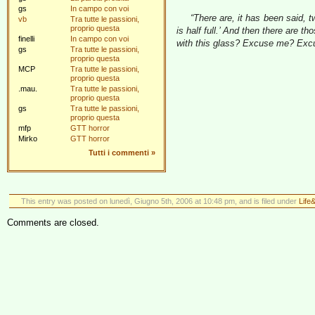
gs
In campo con voi
“There are, it has been said, t
vb
Tra tutte le passioni,
proprio questa
is half full.’ And then there are 
finelli
In campo con voi
with this glass? Excuse me? Ex
gs
Tra tutte le passioni,
proprio questa
MCP
Tra tutte le passioni,
proprio questa
.mau.
Tra tutte le passioni,
proprio questa
gs
Tra tutte le passioni,
proprio questa
mfp
GTT horror
Mirko
GTT horror
Tutti i commenti
»
This entry was posted on lunedì, Giugno 5th, 2006 at 10:48 pm, and is filed under
Life
Comments are closed.