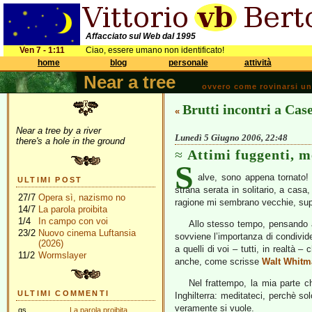
Affacciato sul Web dal 1995
Ven 7 - 1:11
Ciao, essere umano non identificato!
home
blog
personale
attività
Near a tree
ovvero come rovinarsi una 
Brutti incontri a Case
«
Near a tree by a river
Lunedì 5 Giugno 2006, 22:48
there's a hole in the ground
Attimi fuggenti, m
S
alve, sono appena tornato!
ULTIMI POST
strana serata in solitario, a casa
27/7
Opera sì, nazismo no
ragione mi sembrano vecchie, sup
14/7
La parola proibita
1/4
In campo con voi
Allo stesso tempo, pensando al
23/2
Nuovo cinema Luftansia
sovviene l’importanza di condivid
(2026)
a quelli di voi – tutti, in realtà
11/2
Wormslayer
anche, come scrisse
Walt Whitm
Nel frattempo, la mia parte c
ULTIMI COMMENTI
Inghilterra: meditateci, perchè so
veramente si vuole.
gs
La parola proibita