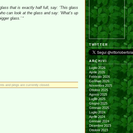
ass that is exactly half full, say: ‘This glass
e who can look at the glass and say: ‘What’s up
igger glass.’ “
TWITTER
ARCHIVI
Luglio 2026
Aprile 2026
Febbraio 2026
Gennaio 2026
s and pings are currently closed.
Novembre 2025
Ottobre 2025
Agosto 2025
Luglio 2025
Giugno 2025
Gennaio 2025
Luglio 2024
Aprile 2024
Gennaio 2024
Dicembre 2023
Ottobre 2023