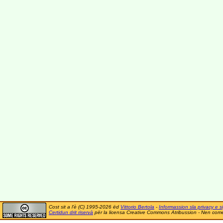
Cost sit a l'è (C) 1995-2026 ëd
Vittorio Bertola
-
Informassion sla privacy e si
Certidun drit riservà
për la licensa Creative Commons Atribussion - Nen comer