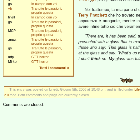
gs
In campo con voi
vb
Tra tutte le passioni,
Nel frattempo, la mia parte che
proprio questa
Terry Pratchett
che ho trovato nel 
finelli
In campo con voi
apparenza è arrogante, mentre in 
gs
Tra tutte le passioni,
proprio questa
avere infine tutto ciò che veramen
MCP
Tra tutte le passioni,
proprio questa
“There are, it has been said, 
.mau.
Tra tutte le passioni,
presented with a glass that is exact
proprio questa
those who say: ‘This glass is hal
gs
Tra tutte le passioni,
proprio questa
at the glass and say: ‘What’s up
mfp
GTT horror
I don’t
think
so.
My
glass was ful
Mirko
GTT horror
Tutti i commenti
»
This entry was posted on lunedì, Giugno 5th, 2006 at 10:48 pm, and is filed under
Lif
2.0
feed. Both comments and pings are currently closed.
Comments are closed.