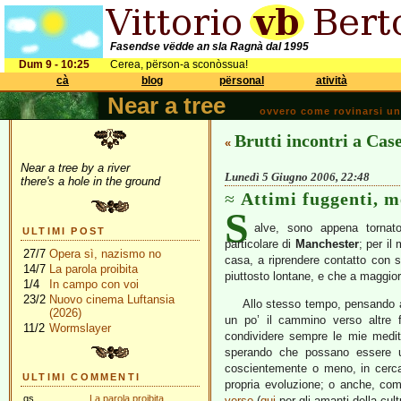
Fasendse vëdde an sla Ragnà dal 1995
Dum 9 - 10:25
Cerea, përson-a sconòssua!
cà
blog
përsonal
atività
Near a tree
ovvero come rovinarsi una 
Brutti incontri a Case
«
Near a tree by a river
Lunedì 5 Giugno 2006, 22:48
there's a hole in the ground
Attimi fuggenti, m
S
alve, sono appena tornat
ULTIMI POST
particolare di
Manchester
; per il
27/7
Opera sì, nazismo no
casa, a riprendere contatto con si
14/7
La parola proibita
piuttosto lontane, e che a maggio
1/4
In campo con voi
23/2
Nuovo cinema Luftansia
Allo stesso tempo, pensando al
(2026)
un po’ il cammino verso altre f
11/2
Wormslayer
condividere sempre le mie medit
sperando che possano essere uti
coscientemente o meno, in cerca 
ULTIMI COMMENTI
propria evoluzione; o anche, co
gs
La parola proibita
verso
(
qui
per gli amanti della cult