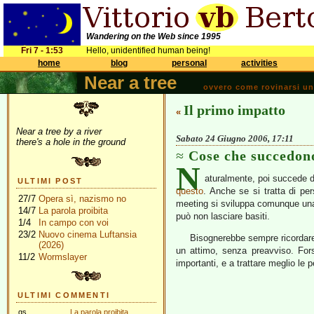
Wandering on the Web since 1995
Fri 7 - 1:53
Hello, unidentified human being!
home
blog
personal
activities
Near a tree
ovvero come rovinarsi una 
Il primo impatto
«
Near a tree by a river
Sabato 24 Giugno 2006, 17:11
there's a hole in the ground
Cose che succedon
N
aturalmente, poi succede d
ULTIMI POST
questo
. Anche se si tratta di pe
27/7
Opera sì, nazismo no
meeting si sviluppa comunque una 
14/7
La parola proibita
può non lasciare basiti.
1/4
In campo con voi
23/2
Nuovo cinema Luftansia
Bisognerebbe sempre ricordare c
(2026)
un attimo, senza preavviso. For
11/2
Wormslayer
importanti, e a trattare meglio le
ULTIMI COMMENTI
gs
La parola proibita