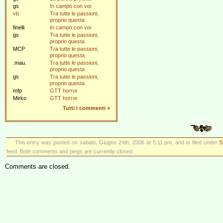
gs
In campo con voi
vb
Tra tutte le passioni,
proprio questa
finelli
In campo con voi
gs
Tra tutte le passioni,
proprio questa
MCP
Tra tutte le passioni,
proprio questa
.mau.
Tra tutte le passioni,
proprio questa
gs
Tra tutte le passioni,
proprio questa
mfp
GTT horror
Mirko
GTT horror
Tutti i commenti
»
This entry was posted on sabato, Giugno 24th, 2006 at 5:11 pm, and is filed under
St
feed. Both comments and pings are currently closed.
Comments are closed.