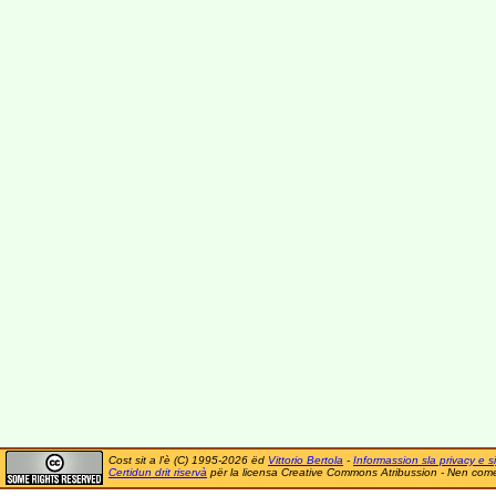
Cost sit a l'è (C) 1995-2026 ëd
Vittorio Bertola
-
Informassion sla privacy e si
Certidun drit riservà
për la licensa Creative Commons Atribussion - Nen comer