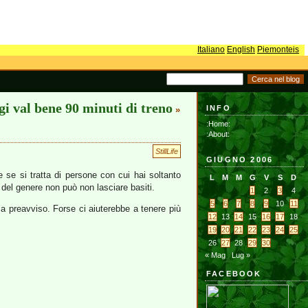
Italiano
English
Piemonteis
gi val bene 90 minuti di treno
INFO
»
:Home:
:About:
StillLife
GIUGNO 2006
 se si tratta di persone con cui hai soltanto
L
M
M
G
V
S
D
 del genere non può non lasciare basiti.
1
2
3
4
5
6
7
8
9
10
11
za preavviso. Forse ci aiuterebbe a tenere più
12
13
14
15
16
17
18
19
20
21
22
23
24
25
26
27
28
29
30
« Mag
Lug »
FACEBOOK