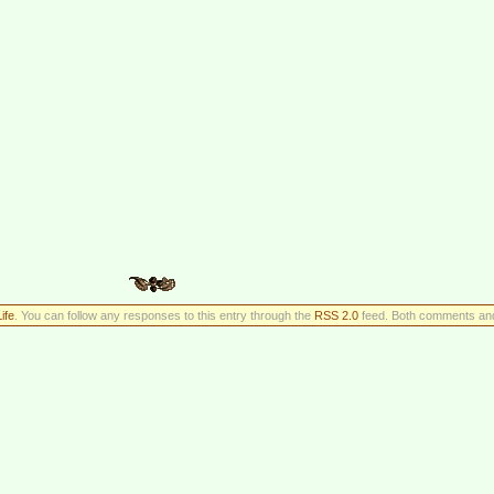
Life
. You can follow any responses to this entry through the
RSS 2.0
feed. Both comments and 