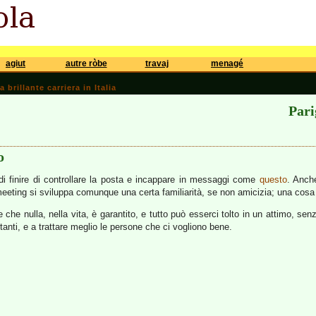
agiut
autre ròbe
travaj
menagé
brillante carriera in Italia
Pari
o
di finire di controllare la posta e incappare in messaggi come
questo
. Anche
meeting si sviluppa comunque una certa familiarità, se non amicizia; una cosa
che nulla, nella vita, è garantito, e tutto può esserci tolto in un attimo, sen
nti, e a trattare meglio le persone che ci vogliono bene.