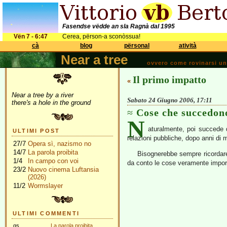
Fasendse vëdde an sla Ragnà dal 1995
Vën 7 - 6:47
Cerea, përson-a sconòssua!
cà
blog
përsonal
atività
Near a tree
ovvero come rovinarsi una 
Il primo impatto
«
Near a tree by a river
Sabato 24 Giugno 2006, 17:11
there's a hole in the ground
Cose che succedon
N
aturalmente, poi succede 
ULTIMI POST
relazioni pubbliche, dopo anni di 
27/7
Opera sì, nazismo no
14/7
La parola proibita
Bisognerebbe sempre ricordare 
1/4
In campo con voi
da conto le cose veramente importa
23/2
Nuovo cinema Luftansia
(2026)
11/2
Wormslayer
ULTIMI COMMENTI
gs
La parola proibita