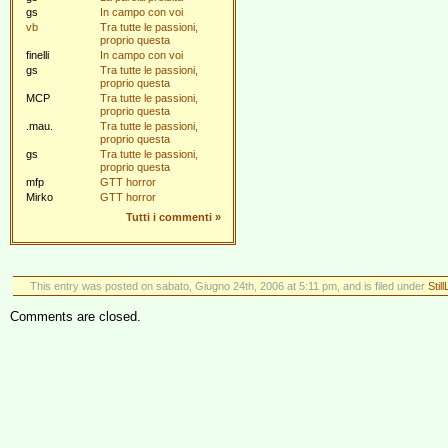
gs
In campo con voi
vb
Tra tutte le passioni,
proprio questa
finelli
In campo con voi
gs
Tra tutte le passioni,
proprio questa
MCP
Tra tutte le passioni,
proprio questa
.mau.
Tra tutte le passioni,
proprio questa
gs
Tra tutte le passioni,
proprio questa
mfp
GTT horror
Mirko
GTT horror
Tutti i commenti
»
This entry was posted on sabato, Giugno 24th, 2006 at 5:11 pm, and is filed under
Still
Comments are closed.