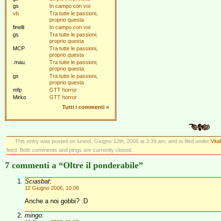
gs
In campo con voi
vb
Tra tutte le passioni,
proprio questa
finelli
In campo con voi
gs
Tra tutte le passioni,
proprio questa
MCP
Tra tutte le passioni,
proprio questa
.mau.
Tra tutte le passioni,
proprio questa
gs
Tra tutte le passioni,
proprio questa
mfp
GTT horror
Mirko
GTT horror
Tutti i commenti
»
This entry was posted on lunedì, Giugno 12th, 2006 at 3:39 am, and is filed under
Vit
feed. Both comments and pings are currently closed.
7 commenti a “Oltre il ponderabile”
Sciasbat
:
12 Giugno 2006, 10:06
Anche a noi gobbi? :D
mingo
: