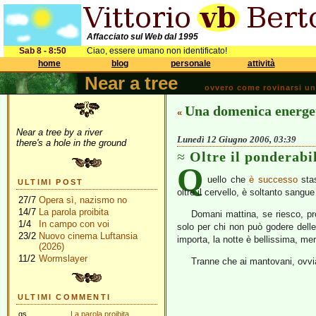
Affacciato sul Web dal 1995
Sab 8 - 8:50
Ciao, essere umano non identificato!
home
blog
personale
attività
Near a tree
ovvero come rovinarsi una 
Una domenica energe
«
Near a tree by a river
Lunedì 12 Giugno 2006, 03:39
there's a hole in the ground
Oltre il ponderabi
Q
uello che
è successo
stas
ULTIMI POST
oltre il cervello, è soltanto sangue
27/7
Opera sì, nazismo no
14/7
La parola proibita
Domani mattina, se riesco, pr
1/4
In campo con voi
solo per chi non può godere dell
23/2
Nuovo cinema Luftansia
importa, la notte è bellissima, me
(2026)
11/2
Wormslayer
Tranne che ai mantovani, ovvi
ULTIMI COMMENTI
gs
La parola proibita