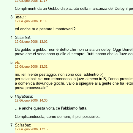
12 Giugno 2006, 11:17
Complimenti da un Gobbo dispiaciuto della mancanza del Derby il p
.mau.
:
12 Giugno 2006, 11:55
eri anche tu a pestare i mantovani?
Sciasbat
:
12 Giugno 2006, 13:02
Da gobbo a gobbo: non è detto che non ci sia un derby. Oggi Borrell
prove che ci sono sono quelle di sempre: “tutti sanno che la Juve co
vb
:
12 Giugno 2006, 13:31
no, ieri niente pestaggio, non sono così addentro :-)
per sciasbat: se non retrocedono la juve almeno in B, l’anno prossim
a domenica dovunque giochi. vallo a spiegare alla gente che ha letto 
prova processuale”…
Hayabusa
:
12 Giugno 2006, 14:35
…e anche questa volta ce l’abbiamo fatta.
Complicandocela, come sempre, il piu’ possibile…
Sciasbat
:
12 Giugno 2006, 17:15