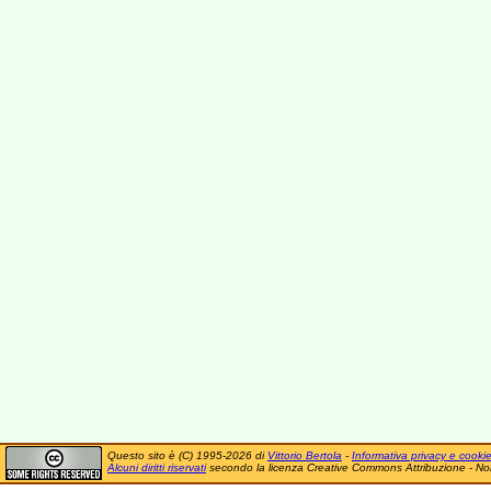
Questo sito è (C) 1995-2026 di
Vittorio Bertola
-
Informativa privacy e cooki
Alcuni diritti riservati
secondo la licenza Creative Commons Attribuzione - No