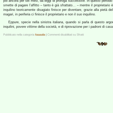
poi ancora per sei mesi, da leggi di proroga successive. In questo periodo 
smette di pagare l’affitto – tanto è già sfrattato… – mentre il proprietari
inquilino teoricamente disagiato finisce per diventare, grazie alla pietà de
magari, in periferia ci finisce il proprietario e non il suo inquilino.
Eppure, specie nella sinistra italiana, quando si parla di questo arg
inquilini, povere vittime della società, e di riprovazione per i padroni di ca
Pubblicato nella categoria
Itaaaalia
|
Commenti disabilitati
su Sfratti