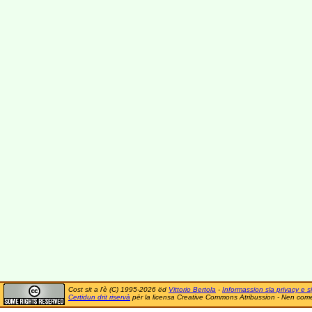
Cost sit a l'è (C) 1995-2026 ëd
Vittorio Bertola
-
Informassion sla privacy e si
Certidun drit riservà
për la licensa Creative Commons Atribussion - Nen comer