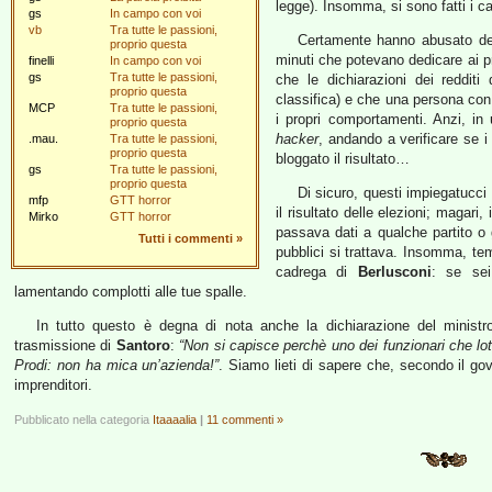
legge). Insomma, si sono fatti i ca
gs
In campo con voi
vb
Tra tutte le passioni,
Certamente hanno abusato dei
proprio questa
minuti che potevano dedicare ai pr
finelli
In campo con voi
gs
Tra tutte le passioni,
che le dichiarazioni dei redditi
proprio questa
classifica) e che una persona con 
MCP
Tra tutte le passioni,
i propri comportamenti. Anzi, in
proprio questa
hacker
, andando a verificare se 
.mau.
Tra tutte le passioni,
proprio questa
bloggato il risultato…
gs
Tra tutte le passioni,
proprio questa
Di sicuro, questi impiegatucci 
mfp
GTT horror
il risultato delle elezioni; magar
Mirko
GTT horror
passava dati a qualche partito o
Tutti i commenti
»
pubblici si trattava. Insomma, te
cadrega di
Berlusconi
: se sei
lamentando complotti alle tue spalle.
In tutto questo è degna di nota anche la dichiarazione del minist
trasmissione di
Santoro
:
“Non si capisce perchè uno dei funzionari che lot
Prodi: non ha mica un’azienda!”
. Siamo lieti di sapere che, secondo il go
imprenditori.
Pubblicato nella categoria
Itaaaalia
|
11 commenti »