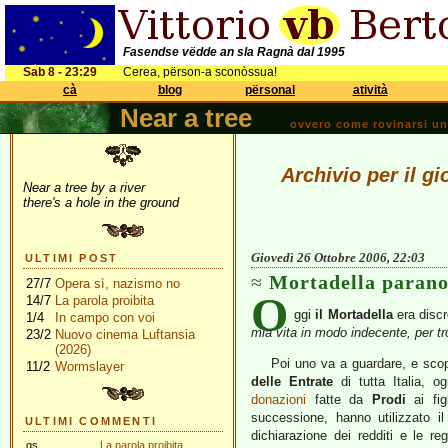
Fasendse vëdde an sla Ragnà dal 1995
Sab 8 - 23:29
Cerea, përson-a sconòssua!
cà
blog
përsonal
atività
Near a tree
ovvero come rovinarsi una 
Archivio per il g
Near a tree by a river
there's a hole in the ground
Giovedì 26 Ottobre 2006, 22:03
ULTIMI POST
Mortadella parano
27/7
Opera sì, nazismo no
O
14/7
La parola proibita
ggi
il Mortadella
era disc
1/4
In campo con voi
mia vita in modo indecente, per t
23/2
Nuovo cinema Luftansia
(2026)
Poi uno va a guardare, e scop
11/2
Wormslayer
delle Entrate
di tutta Italia, og
donazioni
fatte da
Prodi
ai fig
successione, hanno utilizzato il
ULTIMI COMMENTI
dichiarazione dei redditi e le reg
gs
La parola proibita