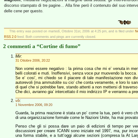
discorso stampato di tre pagine… Alla fine però il contenuto del suo inte
delle cene per questo.
This entry was posted on martedì, Ottobre 31st, 2006 at 4:25 pm, and is filed under
N
RSS 2.0
feed. Both comments and pings are currently closed.
2 commenti a “Cortine di fumo”
Mir
:
31 Ottobre 2006, 20:22
Non vorrei essere negativo : la prima cosa che mi e’ venuta in men
belli colorati e muti. Inoffensivi, senza voce pur muovendo la bocca.
Se e’ cosi’, mi chiedo se il piacere di tale manifestazione non d
autorevoli (ma ammutolite su cio’ che conta veramente, e loro lo san
di quel che si potrebbe fare, stando attenti a non mettersi di traverso
Che dici, avranno gia’ intercettato il mio indirizzo IP e verranno
vb
:
1 Novembre 2006, 09:20
Guarda, la prima reazione è stata un po’ come la tua, però è vero c
di una organizzazione formale come le Nazioni Unite, ha mai provat
Penso che gli si possa dare un paio di edizioni di tempo per ved
discussioni per creare ICANN sono iniziate nel 1997, ma, pur inco
una forma stabile, e a tutt’oggi alcune sezioni (compresa la At L