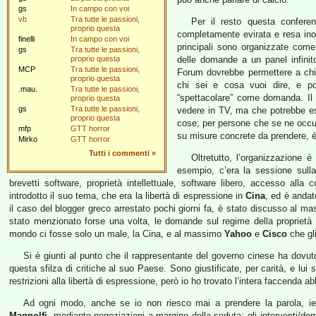
gs
In campo con voi
vb
Tra tutte le passioni,
Per il resto questa confer
proprio questa
completamente evirata e resa inof
finelli
In campo con voi
principali sono organizzate come
gs
Tra tutte le passioni,
proprio questa
delle domande a un panel infinito
MCP
Tra tutte le passioni,
Forum dovrebbe permettere a chiu
proprio questa
chi sei e cosa vuoi dire, e p
.mau.
Tra tutte le passioni,
“spettacolare” come domanda. Il
proprio questa
gs
Tra tutte le passioni,
vedere in TV, ma che potrebbe ess
proprio questa
cose; per persone che se ne occu
mfp
GTT horror
su misure concrete da prendere, è
Mirko
GTT horror
Tutti i commenti
»
Oltretutto, l’organizzazione 
esempio, c’era la sessione sulla 
brevetti software, proprietà intellettuale, software libero, accesso al
introdotto il suo tema, che era la libertà di espressione in
Cina
, ed è andat
il caso del blogger greco arrestato pochi giorni fa, è stato discusso al m
stato menzionato forse una volta, le domande sul regime della proprietà 
mondo ci fosse solo un male, la Cina, e al massimo
Yahoo
e
Cisco
che gli
Si è giunti al punto che il rappresentante del governo cinese ha dovut
questa sfilza di critiche al suo Paese. Sono giustificate, per carità, e lu
restrizioni alla libertà di espressione, però io ho trovato l’intera faccenda
Ad ogni modo, anche se io non riesco mai a prendere la parola, ieri 
Magnolfi
, mediante negoziazioni a margine della seduta: gli interventi/do