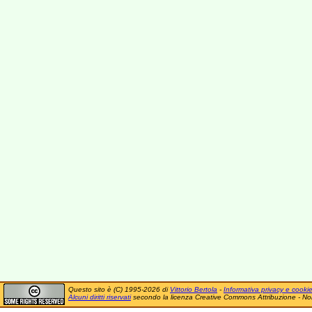
Questo sito è (C) 1995-2026 di
Vittorio Bertola
-
Informativa privacy e cooki
Alcuni diritti riservati
secondo la licenza Creative Commons Attribuzione - No