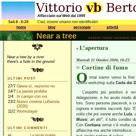
Affacciato sul Web dal 1995
Sab 8 - 6:29
Ciao, essere umano non identificato!
home
blog
personale
attività
Near a tree
ovvero come rovinarsi una 
L’apertura
«
Near a tree by a river
Martedì 31 Ottobre 2006, 16:25
there's a hole in the ground
Cortine di fumo
O
rmai siamo verso la fine 
ULTIMI POST
nostro workshop sulla
Carta dei Di
27/7
Opera sì, nazismo no
14/7
La parola proibita
L’aspetto più positivo è ovv
1/4
In campo con voi
delegazione, e ho avuto modo di
23/2
Nuovo cinema Luftansia
loro. Sono persone piacevoli, e c
(2026)
signora e sentire racconti tipo
“E
11/2
Wormslayer
volta che poi venne anche
Lula
, 
Mussi
, ah ah!”
, il tutto condito 
Con
Cortiana
ormai c’è molta con
ULTIMI COMMENTI
affascina ma anche intimidisce… 
gs
La parola proibita
può anche parlare di calcio.