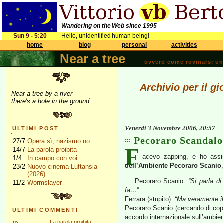
Wandering on the Web since 1995
Sun 9 - 5:20
Hello, unidentified human being!
home
blog
personal
activities
Near a tree
ovvero come rovinarsi una 
Archivio per il g
Near a tree by a river
there's a hole in the ground
Venerdì 3 Novembre 2006, 20:57
ULTIMI POST
Pecoraro Scandalo
27/7
Opera sì, nazismo no
F
14/7
La parola proibita
acevo zapping, e ho assi
1/4
In campo con voi
dell’Ambiente
Pecoraro Scanio
23/2
Nuovo cinema Luftansia
(2026)
Pecoraro Scanio:
“Si parla di
11/2
Wormslayer
fa…”
Ferrara (stupito):
“Ma veramente il 
Pecoraro Scanio (cercando di copri
ULTIMI COMMENTI
accordo internazionale sull’ambie
gs
La parola proibita