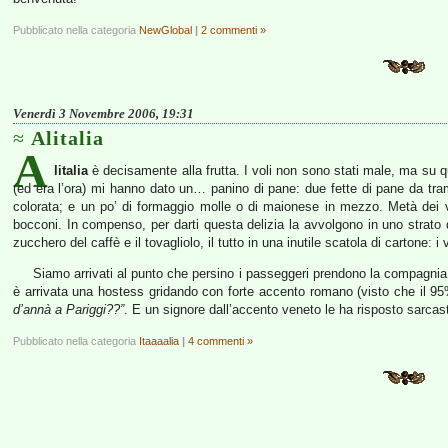
Pubblicato nella categoria
NewGlobal
|
2 commenti »
Venerdì 3 Novembre 2006, 19:31
Alitalia
A
litalia
è decisamente alla frutta. I voli non sono stati male, ma su qu
(ed era l’ora) mi hanno dato un… panino di pane: due fette di pane da tram
colorata; e un po’ di formaggio molle o di maionese in mezzo. Metà dei viag
bocconi. In compenso, per darti questa delizia la avvolgono in uno strato d
zucchero del caffè e il tovagliolo, il tutto in una inutile scatola di cartone: i
Siamo arrivati al punto che persino i passeggeri prendono la compagnia p
è arrivata una hostess gridando con forte accento romano (visto che il 95%
d’annà a Pariggi??”
. E un signore dall’accento veneto le ha risposto sarcas
Pubblicato nella categoria
Itaaaalia
|
4 commenti »