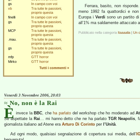
gs
In campo con voi
Ferrara, basito, non rispond
vb
Tra tutte le passioni,
meno 1992 fa quattordici e non
proprio questa
Europa i
Verdi
sono un partito di
finelli
In campo con voi
gs
Tra tutte le passioni,
all’1% ma saldamente attaccato al
proprio questa
MCP
Tra tutte le passioni,
Pubblicato nella categoria
Itaaaalia
|
Un 
proprio questa
.mau.
Tra tutte le passioni,
proprio questa
gs
Tra tutte le passioni,
proprio questa
mfp
GTT horror
Mirko
GTT horror
Tutti i commenti
»
Venerdì 3 Novembre 2006, 20:03
No, non è la Rai
È
invece la
BBC
, che
ha parlato
del workshop che ho moderato ad
A
Se aspettate la
Rai
… mi hanno detto che ne ha parlato
TGR Neapolis
, 
giornalista italiano ad Atene era
Arturo Di Corinto
per
l’Unità
.
Ad ogni modo, qualsiasi segnalazione di copertura sui media, dell’
I
benvenuta!