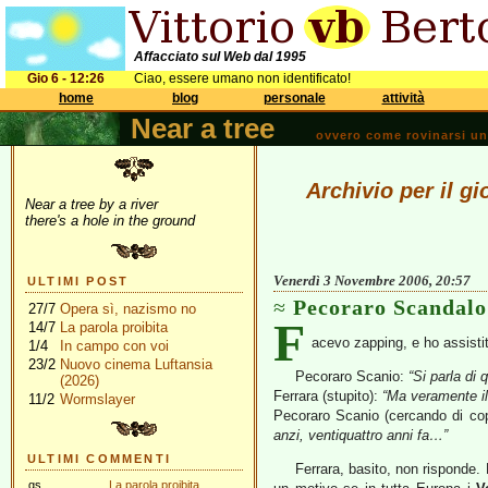
Affacciato sul Web dal 1995
Gio 6 - 12:26
Ciao, essere umano non identificato!
home
blog
personale
attività
Near a tree
ovvero come rovinarsi una 
Archivio per il g
Near a tree by a river
there's a hole in the ground
Venerdì 3 Novembre 2006, 20:57
ULTIMI POST
Pecoraro Scandalo
27/7
Opera sì, nazismo no
F
14/7
La parola proibita
acevo zapping, e ho assisti
1/4
In campo con voi
23/2
Nuovo cinema Luftansia
Pecoraro Scanio:
“Si parla di 
(2026)
Ferrara (stupito):
“Ma veramente il 
11/2
Wormslayer
Pecoraro Scanio (cercando di copr
anzi, ventiquattro anni fa…”
ULTIMI COMMENTI
Ferrara, basito, non risponde
gs
La parola proibita