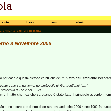
aiuto
il resto
lavoro
admin
brillante carriera in Italia
iorno 3 Novembre 2006
to per caso a questa pietosa esibizione del
ministro dell’Ambiente
Pecorar
queste cose sin dai tempi del protocollo di Rio, trent’anni fa…”
protocollo di Rio è del 1992!”
ire il fatto che neanche sa quando è stato fatto il principale accordo inter
. Ma sono sicuro che dentro di sè sta pensando che 2006 meno 1992 fa quatto