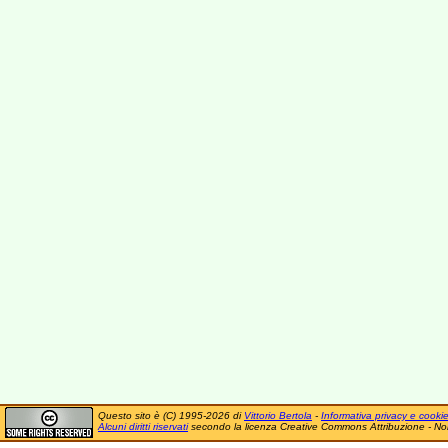
Questo sito è (C) 1995-2026 di
Vittorio Bertola
-
Informativa privacy e cooki
Alcuni diritti riservati
secondo la licenza Creative Commons Attribuzione - No