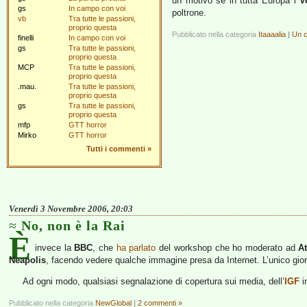
un motivo se in tutta Europa i
V
gs
In campo con voi
poltrone.
vb
Tra tutte le passioni,
proprio questa
Pubblicato nella categoria
Itaaaalia
|
Un 
finelli
In campo con voi
gs
Tra tutte le passioni,
proprio questa
MCP
Tra tutte le passioni,
proprio questa
.mau.
Tra tutte le passioni,
proprio questa
gs
Tra tutte le passioni,
proprio questa
mfp
GTT horror
Mirko
GTT horror
Tutti i commenti
»
Venerdì 3 Novembre 2006, 20:03
No, non è la Rai
È
invece la
BBC
, che
ha parlato
del workshop che ho moderato ad
A
Neapolis
, facendo vedere qualche immagine presa da Internet. L’unico gior
Ad ogni modo, qualsiasi segnalazione di copertura sui media, dell’
IGF
in
Pubblicato nella categoria
NewGlobal
|
2 commenti »