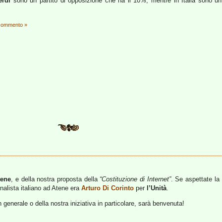
erdi
sono un partito di opposizione che ha il 10%, mentre in Italia sono un
commento »
tene
, e della nostra proposta della
“Costituzione di Internet”
. Se aspettate la
nalista italiano ad Atene era
Arturo Di Corinto
per
l’Unità
.
 generale o della nostra iniziativa in particolare, sarà benvenuta!