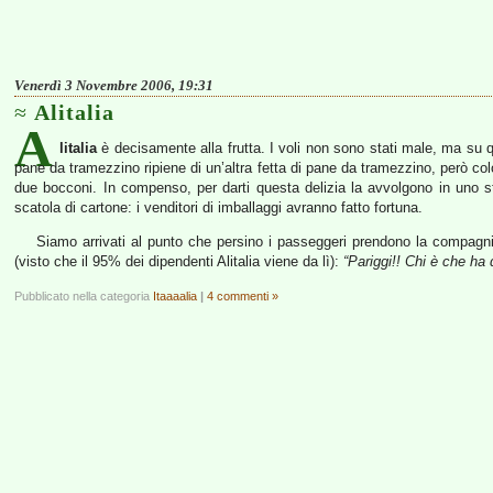
Venerdì 3 Novembre 2006, 19:31
Alitalia
A
litalia
è decisamente alla frutta. I voli non sono stati male, ma su q
pane da tramezzino ripiene di un’altra fetta di pane da tramezzino, però colo
due bocconi. In compenso, per darti questa delizia la avvolgono in uno stra
scatola di cartone: i venditori di imballaggi avranno fatto fortuna.
Siamo arrivati al punto che persino i passeggeri prendono la compagnia
(visto che il 95% dei dipendenti Alitalia viene da lì):
“Pariggi!! Chi è che ha
Pubblicato nella categoria
Itaaaalia
|
4 commenti »