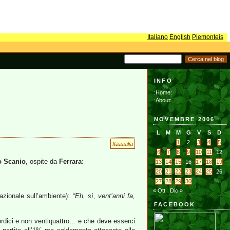
Italiano
English
Piemonteis
INFO
:Home:
:About:
NOVEMBRE 2006
L
M
M
G
V
S
D
1
2
3
4
5
Itaaaalia
6
7
8
9
10
11
12
o Scanio
, ospite da
Ferrara
:
13
14
15
16
17
18
19
20
21
22
23
24
25
26
27
28
29
30
« Ott
Dic »
nazionale sull’ambiente):
“Eh, sì, vent’anni fa,
FACEBOOK
rdici e non ventiquattro… e che deve esserci