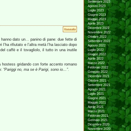
Settembre 2023
Agosto 2023
Luglio 2023
Giugno 2023
Maggio 2023
Aprile 2023
Dicembre 2022
Itaaaalia
Novembre 2022
Ottobre 2022
mi hanno dato un… panino di pane: due fette di
Settembre 2022
’ha rifiutato e l’altra metà l’ha lasciato dopo
Agosto 2022
caffè e il tovagliolo, il tutto in una inutile
Luglio 2022
Giugno 2022
Aprile 2022
Marzo 2022
na hostess gridando con forte accento romano
Febbraio 2022
o:
“Pariggi no, ma se è Parigi, sono io…”
.
Gennaio 2022
Dicembre 2021
Ottobre 2021
Settembre 2021
Agosto 2021
Luglio 2021
Giugno 2021
Maggio 2021
Aprile 2021
Marzo 2021
Febbraio 2021
Gennaio 2021
Dicembre 2020
Novembre 2020