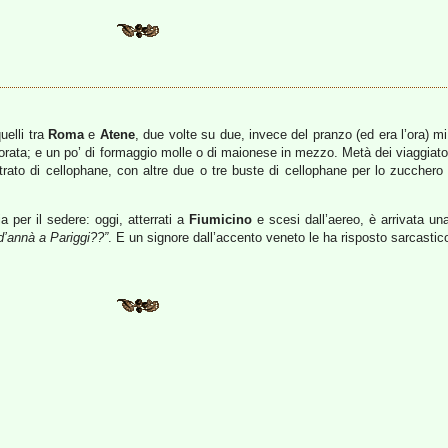
uelli tra
Roma
e
Atene
, due volte su due, invece del pranzo (ed era l’ora) 
rata; e un po’ di formaggio molle o di maionese in mezzo. Metà dei viaggiatori l
to di cellophane, con altre due o tre buste di cellophane per lo zucchero del 
 per il sedere: oggi, atterrati a
Fiumicino
e scesi dall’aereo, è arrivata u
 d’annà a Pariggi??”
. E un signore dall’accento veneto le ha risposto sarcastic