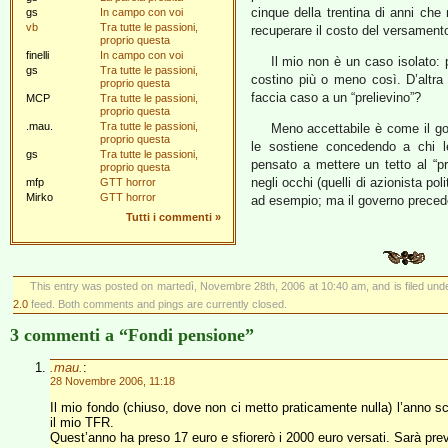
cinque della trentina di anni ch
gs
In campo con voi
vb
Tra tutte le passioni,
recuperare il costo del versamen
proprio questa
finelli
In campo con voi
Il mio non è un caso isolato: p
gs
Tra tutte le passioni,
costino più o meno così. D’altra 
proprio questa
faccia caso a un “prelievino”?
MCP
Tra tutte le passioni,
proprio questa
.mau.
Tra tutte le passioni,
Meno accettabile è come il g
proprio questa
le sostiene concedendo a chi le 
gs
Tra tutte le passioni,
pensato a mettere un tetto al “pr
proprio questa
negli occhi (quelli di azionista po
mfp
GTT horror
Mirko
GTT horror
ad esempio; ma il governo prece
Tutti i commenti
»
This entry was posted on martedì, Novembre 28th, 2006 at 10:40 am, and is filed un
2.0
feed. Both comments and pings are currently closed.
3 commenti a “Fondi pensione”
.mau.
:
28 Novembre 2006, 11:18
Il mio fondo (chiuso, dove non ci metto praticamente nulla) l’anno 
il mio TFR.
Quest’anno ha preso 17 euro e sfiorerò i 2000 euro versati. Sarà pre