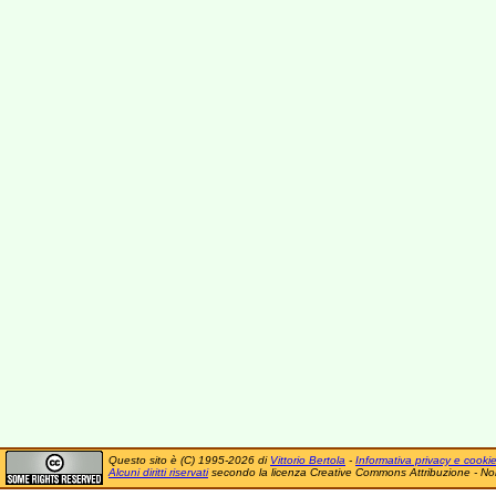
Questo sito è (C) 1995-2026 di
Vittorio Bertola
-
Informativa privacy e cooki
Alcuni diritti riservati
secondo la licenza Creative Commons Attribuzione - No