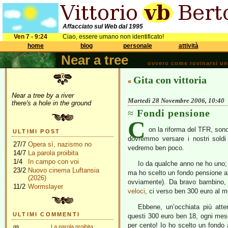
Affacciato sul Web dal 1995
Ven 7 - 9:24
Ciao, essere umano non identificato!
home
blog
personale
attività
Near a tree
ovvero come rovinarsi una 
Gita con vittoria
«
Near a tree by a river
Martedì 28 Novembre 2006, 10:40
there's a hole in the ground
Fondi pensione
C
on la riforma del TFR, sono 
ULTIMI POST
dovremmo versare i nostri soldi 
27/7
Opera sì, nazismo no
vedremo ben poco.
14/7
La parola proibita
1/4
In campo con voi
Io da qualche anno ne ho uno; 
23/2
Nuovo cinema Luftansia
ma ho scelto un fondo pensione azio
(2026)
ovviamente). Da bravo bambino, 
11/2
Wormslayer
veloci
, ci verso ben 300 euro al 
Ebbene, un’occhiata più atte
ULTIMI COMMENTI
questi 300 euro ben 18, ogni mese,
per cento! Io ho scelto un fondo 
gs
La parola proibita