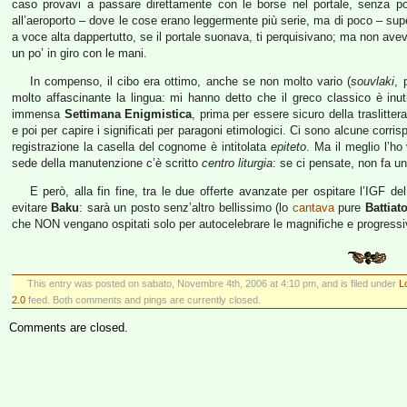
caso provavi a passare direttamente con le borse nel portale, senza po
all’aeroporto – dove le cose erano leggermente più serie, ma di poco – supe
a voce alta dappertutto, se il portale suonava, ti perquisivano; ma non avevan
un po’ in giro con le mani.
In compenso, il cibo era ottimo, anche se non molto vario (
souvlaki
, 
molto affascinante la lingua: mi hanno detto che il greco classico è inu
immensa
Settimana Enigmistica
, prima per essere sicuro della traslitter
e poi per capire i significati per paragoni etimologici. Ci sono alcune corr
registrazione la casella del cognome è intitolata
epiteto
. Ma il meglio l’ho
sede della manutenzione c’è scritto
centro liturgia
: se ci pensate, non fa un
E però, alla fin fine, tra le due offerte avanzate per ospitare l’IGF de
evitare
Baku
: sarà un posto senz’altro bellissimo (lo
cantava
pure
Battiat
che NON vengano ospitati solo per autocelebrare le magnifiche e progressiv
This entry was posted on sabato, Novembre 4th, 2006 at 4:10 pm, and is filed under
L
2.0
feed. Both comments and pings are currently closed.
Comments are closed.