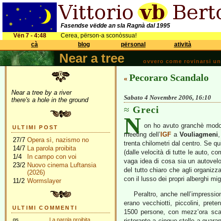
Fasendse vëdde an sla Ragnà dal 1995
Vën 7 - 4:48
Cerea, përson-a sconòssua!
cà
blog
përsonal
atività
Near a tree
ovvero come rovinarsi una 
Pecoraro Scandalo
«
Near a tree by a river
Sabato 4 Novembre 2006, 16:10
there's a hole in the ground
Greci
N
on ho avuto granchè mod
ULTIMI POST
meeting dell’
IGF
a
Vouliagmeni
,
27/7
Opera sì, nazismo no
trenta chilometri dal centro. Se qu
14/7
La parola proibita
(dalle velocità di tutte le auto, 
1/4
In campo con voi
vaga idea di cosa sia un autovel
23/2
Nuovo cinema Luftansia
del tutto chiaro che agli organizza
(2026)
con il lusso dei propri alberghi mi
11/2
Wormslayer
Peraltro, anche nell’impression
erano vecchiotti, piccolini, pre
ULTIMI COMMENTI
1500 persone, con mezz’ora scar
gs
La parola proibita
ristorante a cinque stelle a quara