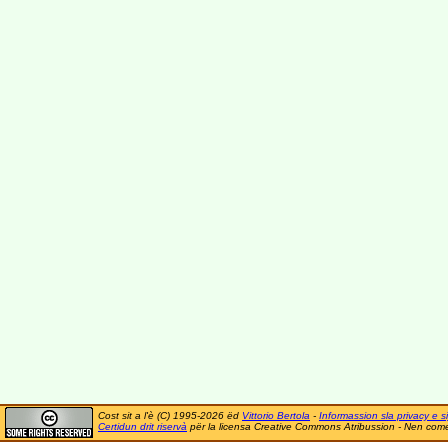
Cost sit a l'è (C) 1995-2026 ëd
Vittorio Bertola
-
Informassion sla privacy e si
Certidun drit riservà
për la licensa Creative Commons Atribussion - Nen comer