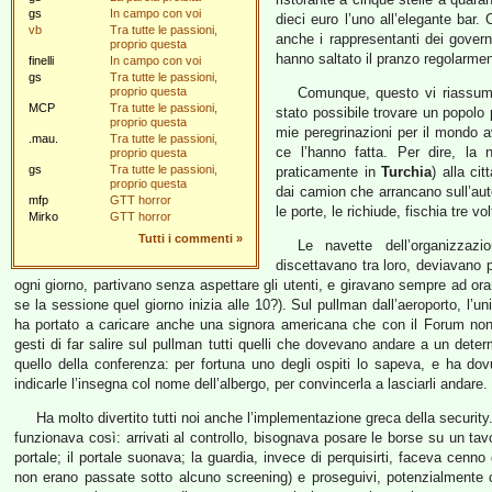
gs
In campo con voi
dieci euro l’uno all’elegante bar.
vb
Tra tutte le passioni,
anche i rappresentanti dei govern
proprio questa
hanno saltato il pranzo regolarmen
finelli
In campo con voi
gs
Tra tutte le passioni,
proprio questa
Comunque, questo vi riassum
MCP
Tra tutte le passioni,
stato possibile trovare un popolo p
proprio questa
mie peregrinazioni per il mondo
.mau.
Tra tutte le passioni,
ce l’hanno fatta. Per dire, la
proprio questa
gs
Tra tutte le passioni,
praticamente in
Turchia
) alla ci
proprio questa
dai camion che arrancano sull’autos
mfp
GTT horror
le porte, le richiude, fischia tre 
Mirko
GTT horror
Tutti i commenti
»
Le navette dell’organizzazio
discettavano tra loro, deviavano
ogni giorno, partivano senza aspettare gli utenti, e giravano sempre ad orar
se la sessione quel giorno inizia alle 10?). Sul pullman dall’aeroporto, l’u
ha portato a caricare anche una signora americana che con il Forum non
gesti di far salire sul pullman tutti quelli che dovevano andare a un dete
quello della conferenza: per fortuna uno degli ospiti lo sapeva, e ha dov
indicarle l’insegna col nome dell’albergo, per convincerla a lasciarli andare.
Ha molto divertito tutti noi anche l’implementazione greca della security
funzionava così: arrivati al controllo, bisognava posare le borse su un ta
portale; il portale suonava; la guardia, invece di perquisirti, faceva cenno 
non erano passate sotto alcuno screening) e proseguivi, potenzialmente 