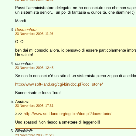
Passi l’amministratore delegato, ne ho conosciuto uno che non sapeva 
un sistemista senior… un po’ di fantasia & curiosità, che diamine! :)
Mandi
Desmentera
:
23 Novembre 2006, 11:26
O_O
beh dai mi consolo allora, io pensavo di essere particolarmente i
Un saluto!
suonatoro
:
23 Novembre 2006, 12:45
Se non lo conosci c’è un sito di un sistemista pieno zeppo di aneddot
http://www.soft-land.org/cgi-bin/doc.pl?doc=storie/
Buone risate e forza Toro!
Andrew
:
23 Novembre 2006, 17:31
>>>
http://www.soft-land.org/cgi-bin/doc.pl?doc=storie/
Uno spasso! Non riesco a smettere di leggerlo!!!
BlindWolf
:
23 Novembre 2006, 21:28