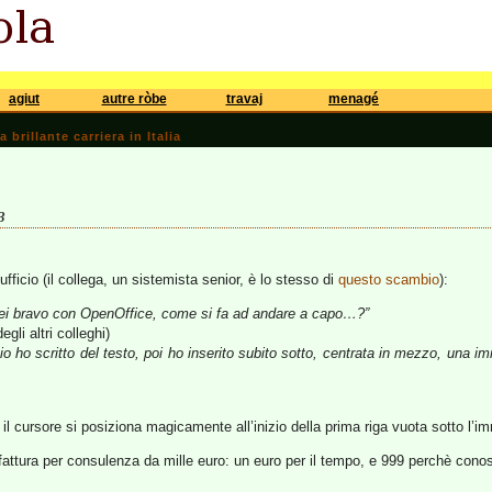
agiut
autre ròbe
travaj
menagé
brillante carriera in Italia
3
fficio (il collega, un sistemista senior, è lo stesso di
questo scambio
):
ei bravo con OpenOffice, come si fa ad andare a capo…?”
gli altri colleghi)
io ho scritto del testo, poi ho inserito subito sotto, centrata in mezzo, una
il cursore si posiziona magicamente all’inizio della prima riga vuota sotto l’i
ttura per consulenza da mille euro: un euro per il tempo, e 999 perchè conos