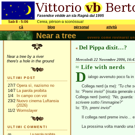
Fasendse vëdde an sla Ragnà dal 1995
Sab 8 - 5:06
Cerea, përson-a sconòssua!
cà
blog
përsonal
atività
Near a tree
ovvero come rovinarsi una 
Del Pippa dixit…?
«
Near a tree by a river
Mercoledì 22 Novembre 2006, 16:4
there's a hole in the ground
Life with nerds
D
ialogo avvenuto poco fa in u
ULTIMI POST
27/7
Opera sì, nazismo no
Collega nerd (a me):
“Tu che s
14/7
La parola proibita
Io:
“Premi invio!”
(risata generale de
1/4
In campo con voi
Collega nerd (serio):
“No, guarda: 
23/2
Nuovo cinema Luftansia
scrivere sotto l’immagine?”
(2026)
Io:
“Eh, premi invio!
”
11/2
Wormslayer
Il collega nerd preme invio… e 
La prossima volta mando una fa
ULTIMI COMMENTI
gs
La parola proibita