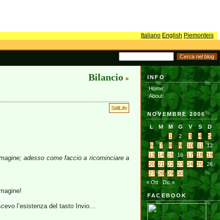
Italiano
English
Piemonteis
Bilancio
INFO
»
:Home:
:About:
StillLife
NOVEMBRE 2006
L
M
M
G
V
S
D
1
2
3
4
5
6
7
8
9
10
11
12
13
14
15
16
17
18
19
 immagine; adesso come faccio a ricominciare a
20
21
22
23
24
25
26
27
28
29
30
« Ott
Dic »
mmagine!
FACEBOOK
cevo l’esistenza del tasto Invio…