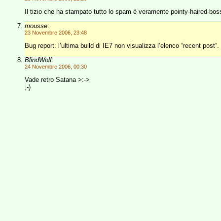
Il tizio che ha stampato tutto lo spam è veramente pointy-haired-bo
mousse
:
23 Novembre 2006, 23:48
Bug report: l’ultima build di IE7 non visualizza l’elenco “recent post”
BlindWolf
:
24 Novembre 2006, 00:30
Vade retro Satana >:->
;-)