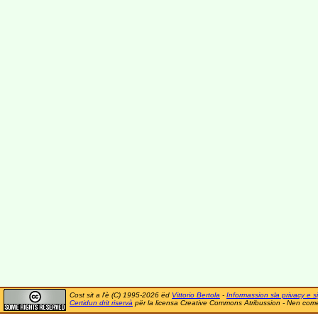
Cost sit a l'è (C) 1995-2026 ëd
Vittorio Bertola
-
Informassion sla privacy e si
Certidun drit riservà
për la licensa Creative Commons Atribussion - Nen comer