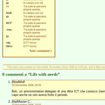
gs
In campo con voi
vb
Tra tutte le passioni,
proprio questa
finelli
In campo con voi
gs
Tra tutte le passioni,
proprio questa
MCP
Tra tutte le passioni,
proprio questa
.mau.
Tra tutte le passioni,
proprio questa
gs
Tra tutte le passioni,
proprio questa
mfp
GTT horror
Mirko
GTT horror
Tutti i commenti
»
This entry was posted on mercoledì, Novembre 22nd, 2006 at 4:43 pm, and is filed un
8 commenti a “Life with nerds”
BlindWolf
:
23 Novembre 2006, 00:31
Beh, un amministratore delegato di una ditta ICT che conosco (nie
capo anche se non aveva finito il periodo.
MailMaster C.
:
23 Novembre 2006, 10:01