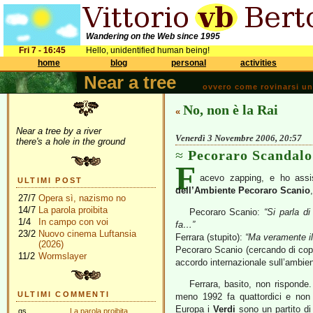
Wandering on the Web since 1995
Fri 7 - 16:45
Hello, unidentified human being!
home
blog
personal
activities
Near a tree
ovvero come rovinarsi una 
No, non è la Rai
«
Near a tree by a river
Venerdì 3 Novembre 2006, 20:57
there's a hole in the ground
Pecoraro Scandalo
F
acevo zapping, e ho assi
ULTIMI POST
dell’Ambiente
Pecoraro Scanio
27/7
Opera sì, nazismo no
14/7
La parola proibita
Pecoraro Scanio:
“Si parla di
1/4
In campo con voi
fa…”
23/2
Nuovo cinema Luftansia
Ferrara (stupito):
“Ma veramente il 
(2026)
Pecoraro Scanio (cercando di copri
11/2
Wormslayer
accordo internazionale sull’ambie
Ferrara, basito, non rispond
ULTIMI COMMENTI
meno 1992 fa quattordici e non
Europa i
Verdi
sono un partito di
gs
La parola proibita