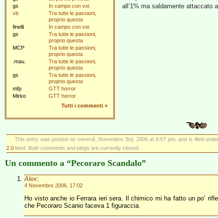
all’1% ma saldamente attaccato al
gs
In campo con voi
vb
Tra tutte le passioni,
proprio questa
finelli
In campo con voi
gs
Tra tutte le passioni,
proprio questa
MCP
Tra tutte le passioni,
proprio questa
.mau.
Tra tutte le passioni,
proprio questa
gs
Tra tutte le passioni,
proprio questa
mfp
GTT horror
Mirko
GTT horror
Tutti i commenti
»
This entry was posted on venerdì, Novembre 3rd, 2006 at 8:57 pm, and is filed und
2.0
feed. Both comments and pings are currently closed.
Un commento a “Pecoraro Scandalo”
Alex
:
4 Novembre 2006, 17:02
Ho visto anche io Ferrara ieri sera. Il chimico mi ha fatto un po’ rifl
che Pecoraro Scanio faceva 1 figuraccia.