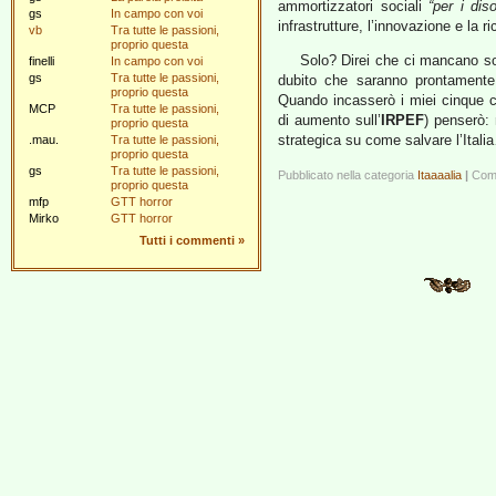
ammortizzatori sociali
“per i dis
gs
In campo con voi
infrastrutture, l’innovazione e la r
vb
Tra tutte le passioni,
proprio questa
Solo? Direi che ci mancano solt
finelli
In campo con voi
gs
Tra tutte le passioni,
dubito che saranno prontamente 
proprio questa
Quando incasserò i miei cinque c
MCP
Tra tutte le passioni,
di aumento sull’
IRPEF
) penserò:
proprio questa
strategica su come salvare l’Itali
.mau.
Tra tutte le passioni,
proprio questa
gs
Tra tutte le passioni,
Pubblicato nella categoria
Itaaaalia
|
Comm
proprio questa
mfp
GTT horror
Mirko
GTT horror
Tutti i commenti
»