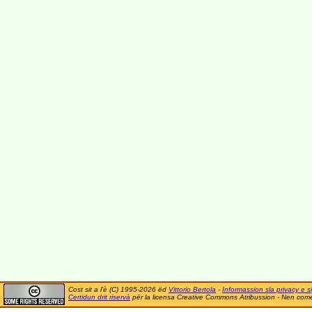
Cost sit a l'è (C) 1995-2026 ëd
Vittorio Bertola
-
Informassion sla privacy e si
Certidun drit riservà
për la licensa Creative Commons Atribussion - Nen comer