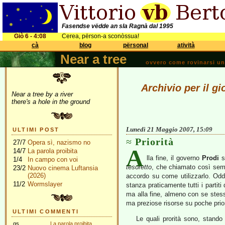
Fasendse vëdde an sla Ragnà dal 1995
Giò 6 - 4:08
Cerea, përson-a sconòssua!
cà
blog
përsonal
atività
Near a tree
ovvero come rovinarsi una 
Archivio per il g
Near a tree by a river
there's a hole in the ground
Lunedì 21 Maggio 2007, 15:09
ULTIMI POST
Priorità
27/7
Opera sì, nazismo no
A
14/7
La parola proibita
lla fine, il governo
Prodi
s
1/4
In campo con voi
tesoretto
, che chiamato così semb
23/2
Nuovo cinema Luftansia
(2026)
accordo su come utilizzarlo. Oddi
11/2
Wormslayer
stanza praticamente tutti i partiti
ma alla fine, almeno con se stes
ma preziose risorse su poche prior
ULTIMI COMMENTI
Le quali prorità sono, stando
gs
La parola proibita