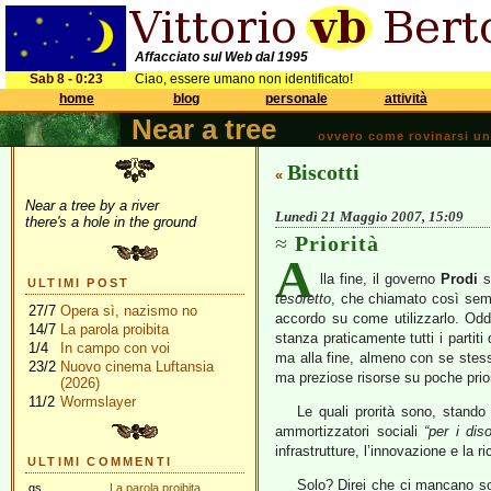
Affacciato sul Web dal 1995
Sab 8 - 0:23
Ciao, essere umano non identificato!
home
blog
personale
attività
Near a tree
ovvero come rovinarsi una 
Biscotti
«
Near a tree by a river
Lunedì 21 Maggio 2007, 15:09
there's a hole in the ground
Priorità
A
lla fine, il governo
Prodi
s
ULTIMI POST
tesoretto
, che chiamato così semb
27/7
Opera sì, nazismo no
accordo su come utilizzarlo. Oddi
14/7
La parola proibita
stanza praticamente tutti i partiti
1/4
In campo con voi
ma alla fine, almeno con se stes
23/2
Nuovo cinema Luftansia
ma preziose risorse su poche prior
(2026)
11/2
Wormslayer
Le quali prorità sono, stando
ammortizzatori sociali
“per i dis
infrastrutture, l’innovazione e la r
ULTIMI COMMENTI
Solo? Direi che ci mancano solt
gs
La parola proibita