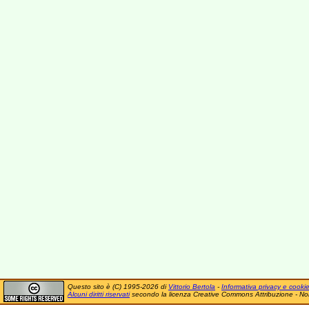
Questo sito è (C) 1995-2026 di
Vittorio Bertola
-
Informativa privacy e cooki
Alcuni diritti riservati
secondo la licenza Creative Commons Attribuzione - No