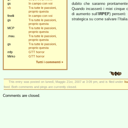
dubito che saranno prontamente 
gs
In campo con voi
vb
Tra tutte le passioni,
Quando incasserò i miei cinque c
proprio questa
di aumento sull’
IRPEF
) penserò:
finelli
In campo con voi
strategica su come salvare l’Itali
gs
Tra tutte le passioni,
proprio questa
MCP
Tra tutte le passioni,
proprio questa
.mau.
Tra tutte le passioni,
proprio questa
gs
Tra tutte le passioni,
proprio questa
mfp
GTT horror
Mirko
GTT horror
Tutti i commenti
»
This entry was posted on lunedì, Maggio 21st, 2007 at 3:09 pm, and is filed under
It
feed. Both comments and pings are currently closed.
Comments are closed.