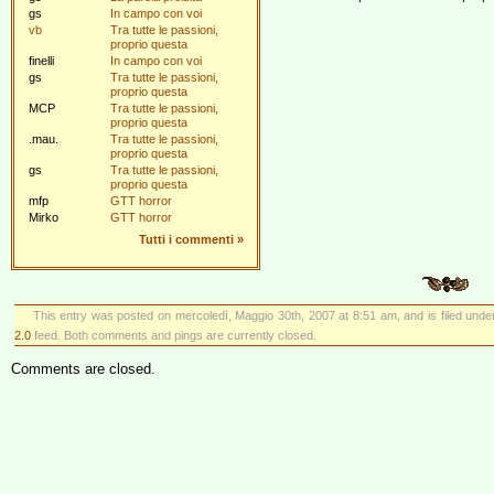
gs
In campo con voi
vb
Tra tutte le passioni,
proprio questa
finelli
In campo con voi
gs
Tra tutte le passioni,
proprio questa
MCP
Tra tutte le passioni,
proprio questa
.mau.
Tra tutte le passioni,
proprio questa
gs
Tra tutte le passioni,
proprio questa
mfp
GTT horror
Mirko
GTT horror
Tutti i commenti
»
This entry was posted on mercoledì, Maggio 30th, 2007 at 8:51 am, and is filed und
2.0
feed. Both comments and pings are currently closed.
Comments are closed.