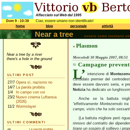
Affacciato sul Web dal 1995
Dom 9 - 10:38
Ciao, essere umano non identificato!
home
blog
personale
attività
Near a tree
ovvero come rovinarsi una 
Plasmon
«
Near a tree by a river
Mercoledì 30 Maggio 2007, 08:51
there's a hole in the ground
Campagne prevent
L’
intenzione di
Montezem
ULTIMI POST
candidato premier del centrodestr
27/7
Opera sì, nazismo no
deve essere davvero seria, e p
14/7
La parola proibita
Notizia
ha dedicato un lunghissimo
1/4
In campo con voi
23/2
Nuovo cinema Luftansia
Anche se la battuta migl
(2026)
“effettivamente Montezemolo tra
11/2
Wormslayer
campo, visto che ha solo sessant
(La battuta migliore però rigua
ULTIMI COMMENTI
rinnovo del contratto dei dipendent
tirano un sospiro di sollievo i propr
gs
La parola proibita