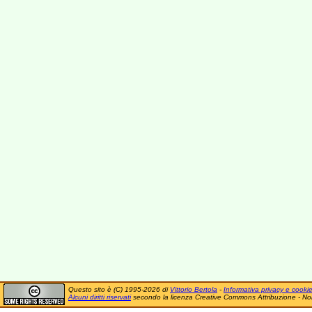
Questo sito è (C) 1995-2026 di
Vittorio Bertola
-
Informativa privacy e cooki
Alcuni diritti riservati
secondo la licenza Creative Commons Attribuzione - No