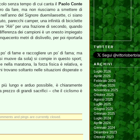
racolo senza tempo di cui canta il
Paolo Conte
tro da fare, ma non riusciamo a smettere di
nell’anno del Signore duemilaesette, ci siano
to, parecchi camper, una infinità di biciclette
are
“Alé”
per una frazione di secondo, quando
 differenza dei campioni è un onesto impiegato
quecento metri di dislivello, per poi riportarla
TWITTER
n po’ di fame e raccogliere un po’ di fama; ma
 si muove da sola) si compie in questo sport;
 nella maratona, la forza fisica è relativa, e
ARCHIVI
ni trovano soltanto nelle situazioni disperate o
Luglio 2026
Aprile 2026
Febbraio 2026
 più lungo e arduo possibile, è chiaramente
Gennaio 2026
Novembre 2025
rezzo di grandi sacrifici – che il ciclismo è
Ottobre 2025
Agosto 2025
Luglio 2025
Giugno 2025
Gennaio 2025
omments and pings are currently closed.
Luglio 2024
Aprile 2024
Gennaio 2024
Dicembre 2023
Ottobre 2023