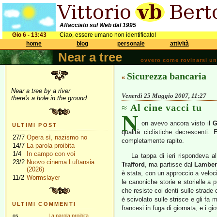
Affacciato sul Web dal 1995
Gio 6 - 13:43
Ciao, essere umano non identificato!
home
blog
personale
attività
Near a tree
ovvero come rovinarsi una 
Sicurezza bancaria
«
Near a tree by a river
Venerdì 25 Maggio 2007, 11:27
there's a hole in the ground
Al cine vacci tu
N
on avevo ancora visto il
G
ULTIMI POST
qualità ciclistiche decrescenti.
27/7
Opera sì, nazismo no
completamente rapito.
14/7
La parola proibita
1/4
In campo con voi
La tappa di ieri rispondeva a
23/2
Nuovo cinema Luftansia
Trafford
, ma partisse dal
Lamber
(2026)
è stata, con un approccio a velocit
11/2
Wormslayer
le canoniche storie e storielle a p
che resiste coi denti sulle strade 
è scivolato sulle strisce e gli fa
ULTIMI COMMENTI
francesi in fuga di giornata, e i g
gs
La parola proibita