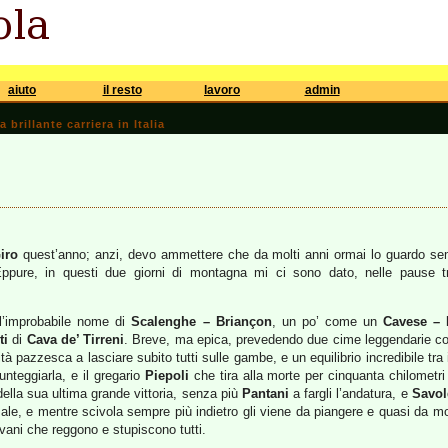
aiuto
il resto
lavoro
admin
brillante carriera in Italia
iro
quest’anno; anzi, devo ammettere che da molti anni ormai lo guardo sem
 Eppure, in questi due giorni di montagna mi ci sono dato, nelle pause tr
ll’improbabile nome di
Scalenghe – Briançon
, un po’ come un
Cavese – 
ti
di
Cava de’ Tirreni
. Breve, ma epica, prevedendo due cime leggendarie c
à pazzesca a lasciare subito tutti sulle gambe, e un equilibrio incredibile tra 
unteggiarla, e il gregario
Piepoli
che tira alla morte per cinquanta chilometri
della sua ultima grande vittoria, senza più
Pantani
a fargli l’andatura, e
Savol
 male, e mentre scivola sempre più indietro gli viene da piangere e quasi da mol
iovani che reggono e stupiscono tutti.