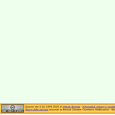
Questo sito è (C) 1995-2026 di
Vittorio Bertola
-
Informativa privacy e cooki
Alcuni diritti riservati
secondo la licenza Creative Commons Attribuzione - No