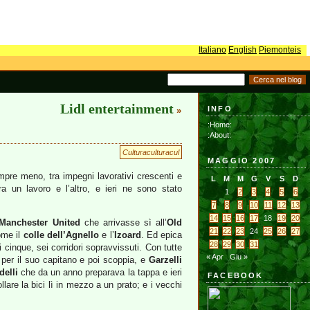
Italiano
English
Piemonteis
Lidl entertainment
INFO
»
:Home:
:About:
Culturaculturacul
MAGGIO 2007
pre meno, tra impegni lavorativi crescenti e
L
M
M
G
V
S
D
a un lavoro e l’altro, e ieri ne sono stato
1
2
3
4
5
6
7
8
9
10
11
12
13
14
15
16
17
18
19
20
Manchester United
che arrivasse sì all’
Old
21
22
23
24
25
26
27
ome il
colle dell’Agnello
e l’
Izoard
. Ed epica
28
29
30
31
i cinque, sei corridori sopravvissuti. Con tutte
« Apr
Giu »
 per il suo capitano e poi scoppia, e
Garzelli
delli
che da un anno preparava la tappa e ieri
FACEBOOK
lare la bici lì in mezzo a un prato; e i vecchi