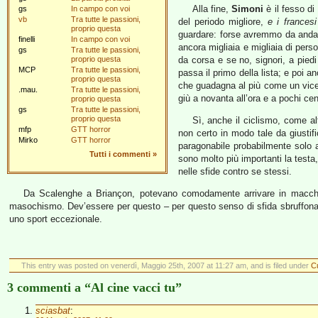
Alla fine,
Simoni
è il fesso d
gs
In campo con voi
vb
Tra tutte le passioni,
del periodo migliore,
e i frances
proprio questa
guardare: forse avremmo da anda
finelli
In campo con voi
ancora migliaia e migliaia di pers
gs
Tra tutte le passioni,
proprio questa
da corsa e se no, signori, a piedi
MCP
Tra tutte le passioni,
passa il primo della lista; e poi a
proprio questa
che guadagna al più come un vicedir
.mau.
Tra tutte le passioni,
giù a novanta all’ora e a pochi cen
proprio questa
gs
Tra tutte le passioni,
proprio questa
Sì, anche il ciclismo, come al
mfp
GTT horror
non certo in modo tale da giusti
Mirko
GTT horror
paragonabile probabilmente solo al
Tutti i commenti
»
sono molto più importanti la testa,
nelle sfide contro se stessi.
Da Scalenghe a Briançon, potevano comodamente arrivare in macchina
masochismo. Dev’essere per questo – per questo senso di sfida sbruffona e
uno sport eccezionale.
This entry was posted on venerdì, Maggio 25th, 2007 at 11:27 am, and is filed under
Cu
3 commenti a “Al cine vacci tu”
sciasbat
: