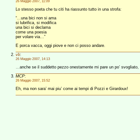
26 Maggio 2007, 11:09
Lo stesso poeta che tu citi ha riassunto tutto in una strofa:
“…una bici non si ama
si lubrifica, si modifica
una bici si declama
come una poesia
per volare via…”
E porca vacca, oggi piove e non ci posso andare.
vb
:
26 Maggio 2007, 14:13
…anche se il suddetto pezzo onestamente mi pare un po’ svogliato, s
MCP
:
26 Maggio 2007, 15:52
Eh, ma non sara’ mai piu’ come ai tempi di Pozzi e Girardoux!