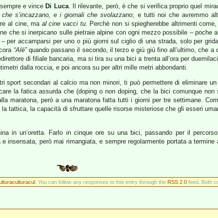
i sempre e vince
Di Luca
. Il rilevante, però, è che si verifica proprio quel mi
i che s’incazzano, e i giornali che svolazzano
; e tutti noi che avremmo al
re al cine, ma
al cine vacci tu
. Perchè non si spiegherebbe altrimenti come, 
one che si inerpicano sulle pietraie alpine con ogni mezzo possibile – poche au
 – per accamparsi per uno o più giorni sul ciglio di una strada, solo per grid
ncora
“Alé”
quando passano il secondo, il terzo e giù giù fino all’ultimo, che a
ettore di filiale bancaria, ma si tira su una bici a trenta all’ora per duemilacin
timetri dalla roccia, e poi ancora su per altri mille metri abbondanti.
tri sport secondari al calcio ma non minori, ti può permettere di eliminare u
ficare la fatica assurda che (doping o non doping, che la bici comunque non
la maratona, però a una maratona fatta tutti i giorni per tre settimane. Come
 la tattica, la capacità di sfruttare quelle risorse misteriose che gli esseri uma
 in un’oretta. Farlo in cinque ore su una bici, passando per il percorso
 insensata, però mai rimangiata, e sempre regolarmente portata a termine a p
lturaculturacul
. You can follow any responses to this entry through the
RSS 2.0
feed. Both c