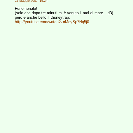
27 Maggio 2007, 19:24
Fenomenale!
(solo che dopo tre minuti mi è venuto il mal di mare… :D)
però è anche bello il Disneytrap:
http://youtube.com/watch?v=MqySp7Nq5j0