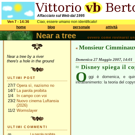
Affacciato sul Web dal 1995
Ven 7 - 14:36
Ciao, essere umano non identificato!
home
blog
personale
attività
Near a tree
ovvero come rovinarsi una 
Monsieur Cimminau
«
Near a tree by a river
Domenica 27 Maggio 2007, 14:01
there's a hole in the ground
Disney spiega il c
O
ggi è domenica, e quin
ULTIMI POST
intrattenimento: la teoria del cop
27/7
Opera sì, nazismo no
14/7
La parola proibita
1/4
In campo con voi
23/2
Nuovo cinema Luftansia
(2026)
11/2
Wormslayer
ULTIMI COMMENTI
gs
La parola proibita