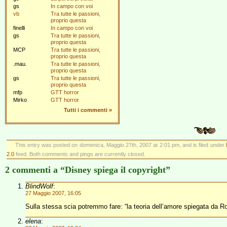
gs
In campo con voi
vb
Tra tutte le passioni,
proprio questa
finelli
In campo con voi
gs
Tra tutte le passioni,
proprio questa
MCP
Tra tutte le passioni,
proprio questa
.mau.
Tra tutte le passioni,
proprio questa
gs
Tra tutte le passioni,
proprio questa
mfp
GTT horror
Mirko
GTT horror
Tutti i commenti
»
This entry was posted on domenica, Maggio 27th, 2007 at 2:01 pm, and is filed under
2.0
feed. Both comments and pings are currently closed.
2 commenti a “Disney spiega il copyright”
BlindWolf
:
27 Maggio 2007, 16:05
Sulla stessa scia potremmo fare: “la teoria dell’amore spiegata da Ro
elena
: