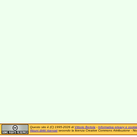
Questo sito è (C) 1995-2026 di
Vittorio Bertola
-
Informativa privacy e cooki
Alcuni diritti riservati
secondo la licenza Creative Commons Attribuzione - No