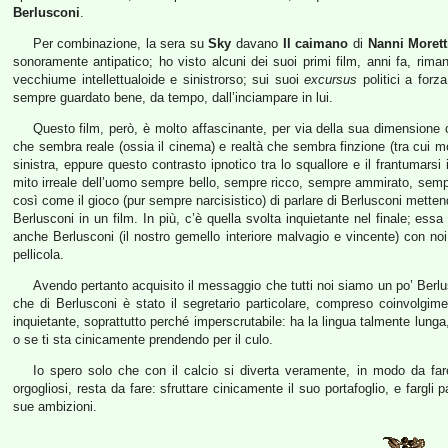
Berlusconi
.
Per combinazione, la sera su
Sky
davano
Il caimano
di
Nanni Morett
sonoramente antipatico; ho visto alcuni dei suoi primi film, anni fa, ri
vecchiume intellettualoide e sinistrorso; sui suoi
excursus
politici a forz
sempre guardato bene, da tempo, dall’inciampare in lui.
Questo film, però, è molto affascinante, per via della sua dimensione on
che sembra reale (ossia il cinema) e realtà che sembra finzione (tra cui mo
sinistra, eppure questo contrasto ipnotico tra lo squallore e il frantumarsi
mito irreale dell’uomo sempre bello, sempre ricco, sempre ammirato, sempr
così come il gioco (pur sempre narcisistico) di parlare di Berlusconi metten
Berlusconi in un film. In più, c’è quella svolta inquietante nel finale; essa
anche Berlusconi (il nostro gemello interiore malvagio e vincente) con noi s
pellicola.
Avendo pertanto acquisito il messaggio che tutti noi siamo un po’ Berlus
che di Berlusconi è stato il segretario particolare, compreso coinvolgime
inquietante, soprattutto perché imperscrutabile: ha la lingua talmente lunga
o se ti sta cinicamente prendendo per il culo.
Io spero solo che con il calcio si diverta veramente, in modo da fare 
orgogliosi, resta da fare: sfruttare cinicamente il suo portafoglio, e fargli 
sue ambizioni.