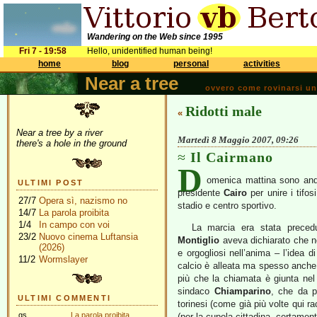
Wandering on the Web since 1995
Fri 7 - 19:58
Hello, unidentified human being!
home
blog
personal
activities
Near a tree
ovvero come rovinarsi una 
Ridotti male
«
Near a tree by a river
Martedì 8 Maggio 2007, 09:26
there's a hole in the ground
Il Cairmano
D
omenica mattina sono and
ULTIMI POST
presidente
Cairo
per unire i tifos
27/7
Opera sì, nazismo no
stadio e centro sportivo.
14/7
La parola proibita
1/4
In campo con voi
La marcia era stata preced
23/2
Nuovo cinema Luftansia
Montiglio
aveva dichiarato che no
(2026)
e orgogliosi nell’anima – l’idea 
11/2
Wormslayer
calcio è alleata ma spesso anche c
più che la chiamata è giunta nel
sindaco
Chiamparino
, che da p
ULTIMI COMMENTI
torinesi (come già più volte qui r
gs
La parola proibita
(per la cupola cittadina, certamen