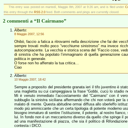
This entry was posted on martedì, Maggio 8th, 2007 at 9:26 am, and is filed under
Cu
this entry through the
RSS 2.0
feed. Both comments and pings are currently closed.
2 commenti a “Il Cairmano”
Alberto
:
8 Maggio 2007, 12:56
Ohibò, faccio a fatica a ritrovarmi nella descrizione che fai dei vecch
sempre trovati molto poco “vecchiume sinistrorso” ma invece ricchi d
autocompiacente. La vecchia e storica scena del “Faccio cose, vedo
di sinistra che ha popolato l’immaginario di quella generazione caus
politica in generale.
O forse non ho afferrato la tua critica…
Ciao
Alberto
:
10 Maggio 2007, 18:42
Sempre a proposito del presidente granata ieri il tifo juventino è sta
una maglietta su cui campeggiava la frase “Gobbi, cucù lo stadio no
Mi è venuto immediato l’accostamento del “Cairmano” con il ver
subbuglio la sinistra siciliana affermando che chi non voterà per la
malato di mente. Questa abitudine ormai diffusa allo sberleffo istitu
modo più ammiccante che un certa tipologia di potente moderno usa 
bisogno immaturo di sentire l’istituzione, il potente, al nostro fianc
lui. In fondo non è un meccanismo diverso da quello che spinge il polit
ad una manifestazione di piazza, che sia il politico di Rifondazione
contesta i DICO.