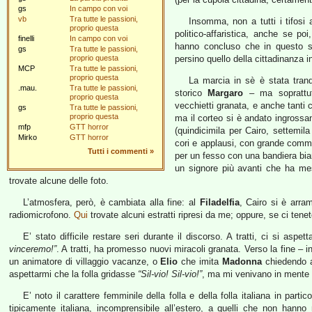
gs
In campo con voi
vb
Tra tutte le passioni,
Insomma, non a tutti i tifosi 
proprio questa
politico-affaristica, anche se po
finelli
In campo con voi
hanno concluso che in questo sc
gs
Tra tutte le passioni,
proprio questa
persino quello della cittadinanza 
MCP
Tra tutte le passioni,
proprio questa
La marcia in sè è stata tranq
.mau.
Tra tutte le passioni,
storico
Margaro
– ma soprattutt
proprio questa
vecchietti granata, e anche tanti cl
gs
Tra tutte le passioni,
proprio questa
ma il corteo si è andato ingrossan
mfp
GTT horror
(quindicimila per Cairo, settemil
Mirko
GTT horror
cori e applausi, con grande comm
Tutti i commenti
»
per un fesso con una bandiera bi
un signore più avanti che ha mes
trovate alcune delle foto.
L’atmosfera, però, è cambiata alla fine: al
Filadelfia
, Cairo si è arram
radiomicrofono.
Qui
trovate alcuni estratti ripresi da me; oppure, se ci tene
E’ stato difficile restare seri durante il discorso. A tratti, ci si as
vinceremo!”
. A tratti, ha promesso nuovi miracoli granata. Verso la fine – i
un animatore di villaggio vacanze, o
Elio
che imita
Madonna
chiedendo a
aspettarmi che la folla gridasse
“Sil-vio! Sil-vio!”
, ma mi venivano in mente
E’ noto il carattere femminile della folla e della folla italiana in parti
tipicamente italiana, incomprensibile all’estero, a quelli che non han