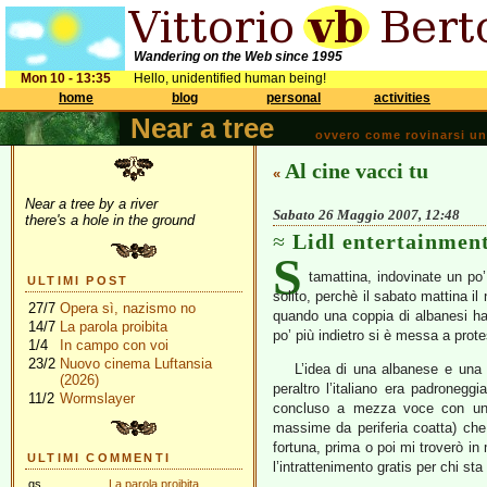
Wandering on the Web since 1995
Mon 10 - 13:35
Hello, unidentified human being!
home
blog
personal
activities
Near a tree
ovvero come rovinarsi una 
Al cine vacci tu
«
Near a tree by a river
Sabato 26 Maggio 2007, 12:48
there's a hole in the ground
Lidl entertainmen
S
tamattina, indovinate un po
ULTIMI POST
solito, perchè il sabato mattina il
27/7
Opera sì, nazismo no
quando una coppia di albanesi ha 
14/7
La parola proibita
po’ più indietro si è messa a prote
1/4
In campo con voi
23/2
Nuovo cinema Luftansia
L’idea di una albanese e una r
(2026)
peraltro l’italiano era padroneg
11/2
Wormslayer
concluso a mezza voce con u
massime da periferia coatta) che 
fortuna, prima o poi mi troverò in
ULTIMI COMMENTI
l’intrattenimento gratis per chi sta
gs
La parola proibita