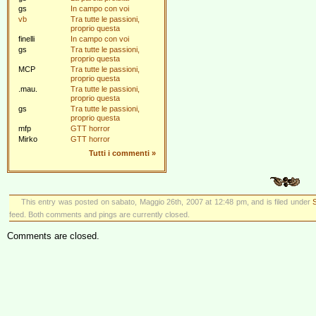
gs
In campo con voi
vb
Tra tutte le passioni,
proprio questa
finelli
In campo con voi
gs
Tra tutte le passioni,
proprio questa
MCP
Tra tutte le passioni,
proprio questa
.mau.
Tra tutte le passioni,
proprio questa
gs
Tra tutte le passioni,
proprio questa
mfp
GTT horror
Mirko
GTT horror
Tutti i commenti
»
This entry was posted on sabato, Maggio 26th, 2007 at 12:48 pm, and is filed under
S
feed. Both comments and pings are currently closed.
Comments are closed.