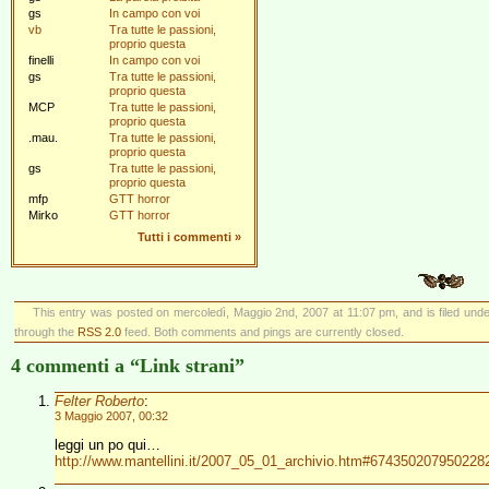
gs
In campo con voi
vb
Tra tutte le passioni,
proprio questa
finelli
In campo con voi
gs
Tra tutte le passioni,
proprio questa
MCP
Tra tutte le passioni,
proprio questa
.mau.
Tra tutte le passioni,
proprio questa
gs
Tra tutte le passioni,
proprio questa
mfp
GTT horror
Mirko
GTT horror
Tutti i commenti
»
This entry was posted on mercoledì, Maggio 2nd, 2007 at 11:07 pm, and is filed und
through the
RSS 2.0
feed. Both comments and pings are currently closed.
4 commenti a “Link strani”
Felter Roberto
:
3 Maggio 2007, 00:32
leggi un po qui…
http://www.mantellini.it/2007_05_01_archivio.htm#674350207950228