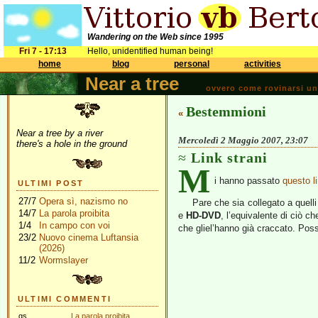
Wandering on the Web since 1995
Fri 7 - 17:13
Hello, unidentified human being!
home
blog
personal
activities
Near a tree
ovvero come rovinarsi una 
Bestemmioni
«
Near a tree by a river
Mercoledì 2 Maggio 2007, 23:07
there's a hole in the ground
Link strani
M
i hanno passato
questo l
ULTIMI POST
27/7
Opera sì, nazismo no
Pare che sia collegato a quelli 
14/7
La parola proibita
e
HD-DVD
, l’equivalente di ciò ch
1/4
In campo con voi
che gliel’hanno già craccato. Poss
23/2
Nuovo cinema Luftansia
(2026)
11/2
Wormslayer
ULTIMI COMMENTI
gs
La parola proibita