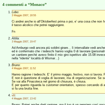
4 commenti a “Monaco”
Lobo
:
3 Maggio 2007, 18:55
Ci andrei anche io all’Oktoberfest prima o poi, e’ una cosa che non ho
il tasso alcolico che potrei raggiungere.
Fn
Attila
:
3 Maggio 2007, 19:47
Ad Amburgo vedi ancora più soldini girare… lì intervallate vedi anch
ed è confermato che i tedeschi hanno voglia 0 di lavorare (personalm
un cantiere perchè avevo finito il mio giro ispettivo alle 15.08 invece
nella “ridente” località di Wismar…)
Bruno
:
4 Maggio 2007, 11:52
Hanno ragione i tedeschi. E’ il primo maggio, festivo, non si lavora. 
E non è questione di voglia di lavorare, ma di organizzazione. Se sei in
Se vai alla Pinacoteca nel giorno di chiusura, è chiusa.
E per quanto riguarda la customer orientation, spesso cercando di as
si fa una brutta fine.
vb
:
4 Maggio 2007, 13:42
Bruno: Potrei anche darti ragione, ma il tuo è un pensiero così po