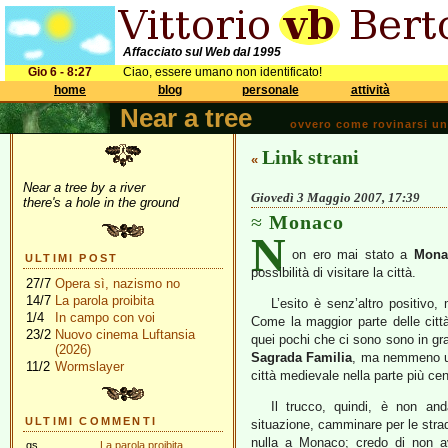
Affacciato sul Web dal 1995
Gio 6 - 8:27
Ciao, essere umano non identificato!
home
blog
personale
attività
Near a tree
ovvero come rovinarsi una 
Link strani
«
Near a tree by a river
Giovedì 3 Maggio 2007, 17:39
there's a hole in the ground
Monaco
N
on ero mai stato a
Mona
ULTIMI POST
possibilità di visitare la città.
27/7
Opera sì, nazismo no
14/7
La parola proibita
L’esito è senz’altro positivo,
1/4
In campo con voi
Come la maggior parte delle citt
23/2
Nuovo cinema Luftansia
quei pochi che ci sono sono in gr
(2026)
Sagrada Familia
, ma nemmeno 
11/2
Wormslayer
città medievale nella parte più c
Il trucco, quindi, è non a
ULTIMI COMMENTI
situazione, camminare per le stra
nulla a Monaco; credo di non ave
gs
La parola proibita