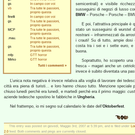
semicentrali) e visibile ricchez
gs
In campo con voi
vb
Tra tutte le passioni,
susseguirsi di negozi di lusso c
proprio questa
BMW
– Porsche – Porsche – BMW –
finelli
In campo con voi
gs
Tra tutte le passioni,
E poi, l’attrattiva principale è
proprio questa
stato un susseguirsi di wurstel 
MCP
Tra tutte le passioni,
proprio questa
nostrani – inframmezzati da arrost
.mau.
Tra tutte le passioni,
i crauti! Su di tutto, ampie dosi
proprio questa
costa tra i sei e i sette euro, e
gs
Tra tutte le passioni,
proprio questa
buona.
mfp
GTT horror
Mirko
GTT horror
Soprattutto, ho scoperto una 
Tutti i commenti
»
fresca – magari anche un cetriolo
invece è subito diventata una pa
L’unica nota negativa è invece relativa alla voglia di lavorare dei tedesc
città era piena di turisti… e loro hanno chiuso tutto. Menzione speciale 
chiuso lunedì perchè era lunedì, e martedì perchè era il primo maggio:
cust
aziende tedesche spostino le fabbriche in
Ungheria
.
Nel frattempo, io mi segno sul calendario le date dell’
Oktoberfest
.
This entry was posted on giovedì, Maggio 3rd, 2007 at 5:39 pm, and is filed under
Lo
2.0
feed. Both comments and pings are currently closed.