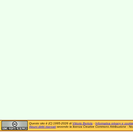
Questo sito è (C) 1995-2026 di
Vittorio Bertola
-
Informativa privacy e cooki
Alcuni diritti riservati
secondo la licenza Creative Commons Attribuzione - No