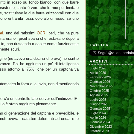
ritti in rosso su fondo bianco, con due barre
istente, tanto è vero che le mie pur limitate
, sostituisse le due barre orizzontali con due
 sono entrambi rossi, coloralo di rosso; se uno
ad
, uno dei rarissimi
OCR
liberi, che ha pure
ma erano i pixel sparsi che restavano dopo la
to io, non riuscendo a capire come funzionasse
TWITTER
mente scuri.
gine (ne avevo una decina di prova) ho scritto
ARCHIVI
ranza. Poi ho aggiunto un po’ di intelligenza
Luglio 2026
esso attorno al 75%, che per un captcha va
Aprile 2026
Febbraio 2026
Gennaio 2026
 automatico la form e la invia, non dimenticando
Novembre 2025
Ottobre 2025
Agosto 2025
c’è un controllo lato server sull’indirizzo IP;
Luglio 2025
uello è stato raggiunto pienamente.
Giugno 2025
Gennaio 2025
tmo di generazione del captcha è prevedibile, e
Luglio 2024
Aprile 2024
uti aveva i caratteri deformati ad onda, e le
Gennaio 2024
Dicembre 2023
Ottobre 2023