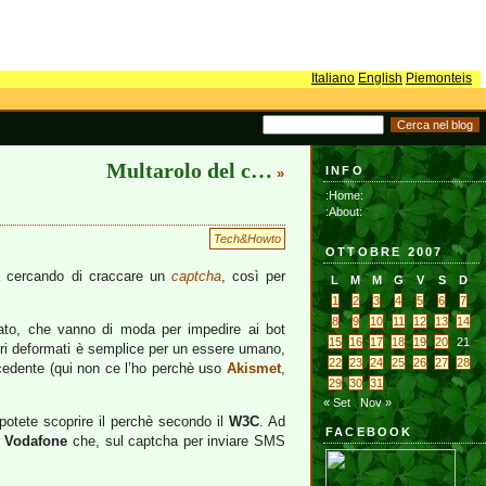
Italiano
English
Piemonteis
Multarolo del c…
INFO
»
:Home:
:About:
Tech&Howto
OTTOBRE 2007
a cercando di craccare un
captcha
, così per
L
M
M
G
V
S
D
1
2
3
4
5
6
7
8
9
10
11
12
13
14
mato, che vanno di moda per impedire ai bot
15
16
17
18
19
20
21
teri deformati è semplice per un essere umano,
22
23
24
25
26
27
28
cedente (qui non ce l’ho perchè uso
Akismet
,
29
30
31
« Set
Nov »
otete scoprire il perchè secondo il
W3C
. Ad
FACEBOOK
i
Vodafone
che, sul captcha per inviare SMS