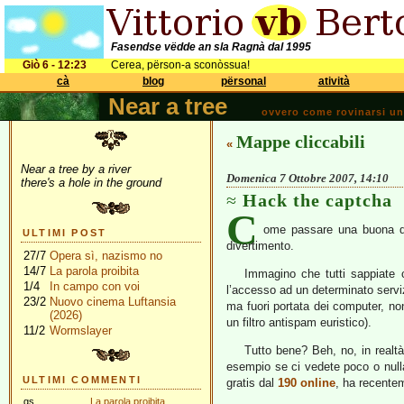
Fasendse vëdde an sla Ragnà dal 1995
Giò 6 - 12:23
Cerea, përson-a sconòssua!
cà
blog
përsonal
atività
Near a tree
ovvero come rovinarsi una 
Mappe cliccabili
«
Near a tree by a river
Domenica 7 Ottobre 2007, 14:10
there's a hole in the ground
Hack the captcha
C
ome passare una buona d
ULTIMI POST
divertimento.
27/7
Opera sì, nazismo no
14/7
La parola proibita
Immagino che tutti sappiate 
1/4
In campo con voi
l’accesso ad un determinato servi
23/2
Nuovo cinema Luftansia
ma fuori portata dei computer, n
(2026)
un filtro antispam euristico).
11/2
Wormslayer
Tutto bene? Beh, no, in realt
esempio se ci vedete poco o nulla
ULTIMI COMMENTI
gratis dal
190 online
, ha recentem
gs
La parola proibita