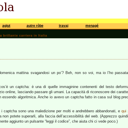
agiut
autre ròbe
travaj
menagé
brillante carriera in Italia
omenica mattina svagandosi un po’? Beh, non so voi, ma io l’ho passat
cos’è un captcha: è una di quelle immaginine contenenti del testo defor
zio online, lasciando passare gli umani. La capacità di riconoscere dei carat
on essendo algoritmica. Anche io avevo un captcha fatto in casa sul blog pre
à i captcha sono una maledizione per molti e andrebbero abbandonati, e
qui
p
 non potete superarli, alla faccia dell’accessibilità del web. (Apprezzo quind
ente aggiunto un pulsante “leggi il codice”, che aiuta chi ci vede poco.)