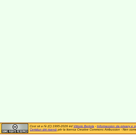
Cost sit a l'è (C) 1995-2026 ëd
Vittorio Bertola
-
Informassion sla privacy e si
Certidun drit riservà
për la licensa Creative Commons Atribussion - Nen comer