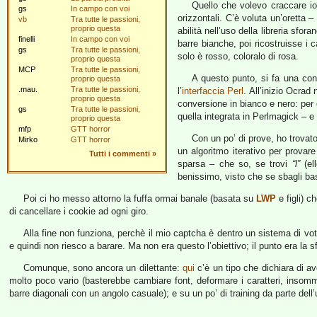
Quello che volevo craccare io
gs
In campo con voi
orizzontali. C’è voluta un’oretta 
vb
Tra tutte le passioni,
proprio questa
abilità nell’uso della libreria sfor
finelli
In campo con voi
barre bianche, poi ricostruisse i 
gs
Tra tutte le passioni,
solo è rosso, coloralo di rosa.
proprio questa
MCP
Tra tutte le passioni,
A questo punto, si fa una con
proprio questa
.mau.
Tra tutte le passioni,
l’
interfaccia Perl
. All’inizio Ocra
proprio questa
conversione in bianco e nero: per 
gs
Tra tutte le passioni,
quella integrata in Perlmagick – e
proprio questa
mfp
GTT horror
Con un po’ di prove, ho trovat
Mirko
GTT horror
un algoritmo iterativo per prova
Tutti i commenti
»
sparsa – che so, se trovi
“l”
(el
benissimo, visto che se sbagli ba
Poi ci ho messo attorno la fuffa ormai banale (basata su
LWP
e figli) c
di cancellare i cookie ad ogni giro.
Alla fine non funziona, perchè il mio captcha è dentro un sistema di vota
e quindi non riesco a barare. Ma non era questo l’obiettivo; il punto era la sf
Comunque, sono ancora un dilettante:
qui
c’è un tipo che dichiara di av
molto poco vario (basterebbe cambiare font, deformare i caratteri, insomm
barre diagonali con un angolo casuale); e su un po’ di training da parte del