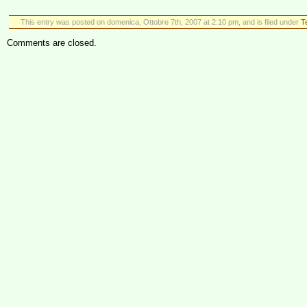
This entry was posted on domenica, Ottobre 7th, 2007 at 2:10 pm, and is filed under
T
Comments are closed.