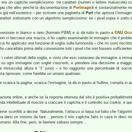
 era un captcha semplicissimo: tre caratteri (numeri o lettere maiuscole) sc
– più che altro perchè la documentazione di
Perlmagick
è sostanzialmente ines
ano già nell’esoterico – per scrivere una paginetta di
Perl
che aprisse l’immagine
caratteri sottostanti con un algoritmo semplicissimo: se i pixel sopra e sotto
versione in bianco e nero (formato PBM) e si dà tutto in pasto a
GNU Ocr
d non ci beccava una mazza, e ho capito esaminando le immagini che il proble
cui ho applicato una funzione di soglia sulla luminosità – che mi sono riscrit
 ho cancellato prima della conversione tutti i pixel che non fossero sufficiente
o i valori ottimali della soglia, e visto che essi variavano da immagine a imma
re su ogni immagine con soglie crescenti, e prendere una decisione a maggio
le minuscola) allora è
“1”
(uno) – e ho raggiunto una percentuale di succ
sta riprovare, come farebbe un umano qualsiasi.
he scarica la pagina, scarica l’immagine, la dà in pasto al frullino, compila in
zione online, e anche se la risposta ottenuta dal sito è positiva probabilmente 
ida intellettuale di riuscire a craccare il captcha e il controllo sui cookie, e q
erne sconfitti a decine. Naturalmente, l’attacco si basa sul fatto che l’algori
a darsi un minimo da fare… persino il mio captcha fatto in casa in dieci min
l’umano. Alla fine, però, le barriere saltano sempre…