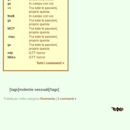
gs
In campo con voi
vb
Tra tutte le passioni,
proprio questa
finelli
In campo con voi
gs
Tra tutte le passioni,
proprio questa
MCP
Tra tutte le passioni,
proprio questa
.mau.
Tra tutte le passioni,
proprio questa
gs
Tra tutte le passioni,
proprio questa
mfp
GTT horror
Mirko
GTT horror
Tutti i commenti
»
[tags]molestie sessuali[/tags]
Pubblicato nella categoria
Roomenta
|
2 commenti »