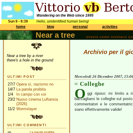
Wandering on the Web since 1995
Sun 9 - 9:39
Hello, unidentified human being!
home
blog
personal
activities
Near a tree
ovvero come rovinarsi una 
Archivio per il g
Near a tree by a river
there's a hole in the ground
Mercoledì 26 Dicembre 2007, 15:0
ULTIMI POST
Colleghe
27/7
Opera sì, nazismo no
O
14/7
La parola proibita
ggi riposo: mi limito a 
1/4
In campo con voi
baccagliarsi le colleghe sul post
23/2
Nuovo cinema Luftansia
(2026)
commentatori e le commentatrici
11/2
Wormslayer
siano effettivamente valide!
ULTIMI COMMENTI
gs
La parola proibita