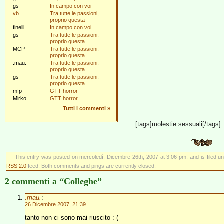
gs
In campo con voi
vb
Tra tutte le passioni,
proprio questa
finelli
In campo con voi
gs
Tra tutte le passioni,
proprio questa
MCP
Tra tutte le passioni,
proprio questa
.mau.
Tra tutte le passioni,
proprio questa
gs
Tra tutte le passioni,
proprio questa
mfp
GTT horror
Mirko
GTT horror
Tutti i commenti
»
[tags]molestie sessuali[/tags]
This entry was posted on mercoledì, Dicembre 26th, 2007 at 3:06 pm, and is filed u
RSS 2.0
feed. Both comments and pings are currently closed.
2 commenti a “Colleghe”
.mau.
:
26 Dicembre 2007, 21:39
tanto non ci sono mai riuscito :-(