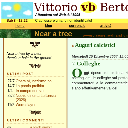
Affacciato sul Web dal 1995
Sab 8 - 12:22
Ciao, essere umano non identificato!
home
blog
personale
attività
Near a tree
ovvero come rovinarsi una 
Auguri calcistici
«
Near a tree by a river
Mercoledì 26 Dicembre 2007, 15:0
there's a hole in the ground
Colleghe
O
ggi riposo: mi limito a 
ULTIMI POST
baccagliarsi le colleghe sul post
27/7
Opera sì, nazismo no
commentatori e le commentatrici
14/7
La parola proibita
siano effettivamente valide!
1/4
In campo con voi
23/2
Nuovo cinema Luftansia
(2026)
11/2
Wormslayer
ULTIMI COMMENTI
gs
La parola proibita