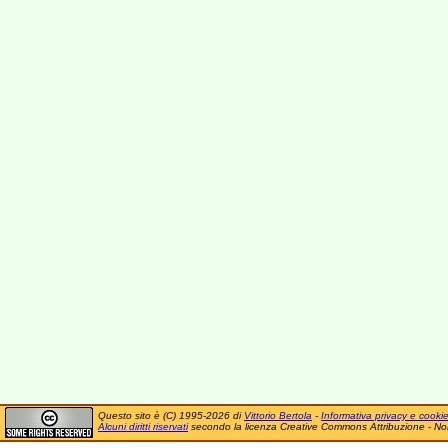
Questo sito è (C) 1995-2026 di
Vittorio Bertola
-
Informativa privacy e cooki
Alcuni diritti riservati
secondo la licenza Creative Commons Attribuzione - No