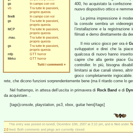
400, ho acquistato la confezione
gs
In campo con voi
vb
Tra tutte le passioni,
nuovo dispositivo ottico e nemm
proprio questa
finelli
In campo con voi
La prima impressione è modera
gs
Tra tutte le passioni,
la console sembra un videoregis
proprio questa
l’installazione e la registrazione
MCP
Tra tutte le passioni,
proprio questa
filmati e demo direttamente da den
.mau.
Tra tutte le passioni,
proprio questa
Il mio unico gioco per ora è
Gu
gs
Tra tutte le passioni,
sviluppatori e direi che la pia
proprio questa
qualcosa di nuovo hanno inserit
mfp
GTT horror
Mirko
GTT horror
capire che alla gente piace Gu
Tutti i commenti
»
controller. In più, bisogna disab
limitarsi ai due canali stereo, altri
gioco completamente ingiocabile.
rete, che dicono funzioni sorprendentemente bene (ma il ritardo come lo ge
Nel frattempo, in attesa dell’uscita in primavera di
Rock Band
e di
Dyn
da acquistare…
[tags]console, playstation, ps3, xbox, guitar hero[/tags]
This entry was posted on lunedì, Dicembre 10th, 2007 at 3:10 pm, and is filed under
T
2.0
feed. Both comments and pings are currently closed.