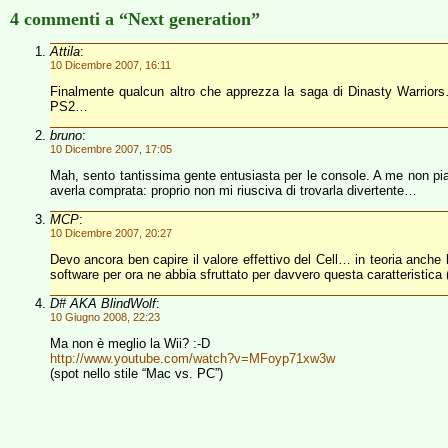
4 commenti a “Next generation”
Attila
:
10 Dicembre 2007, 16:11
Finalmente qualcun altro che apprezza la saga di Dinasty Warrior
PS2…
bruno
:
10 Dicembre 2007, 17:05
Mah, sento tantissima gente entusiasta per le console. A me non p
averla comprata: proprio non mi riusciva di trovarla divertente…
MCP
:
10 Dicembre 2007, 20:27
Devo ancora ben capire il valore effettivo del Cell… in teoria anch
software per ora ne abbia sfruttato per davvero questa caratteristica 
D# AKA BlindWolf
:
10 Giugno 2008, 22:23
Ma non è meglio la Wii? :-D
http://www.youtube.com/watch?v=MFoyp71xw3w
(spot nello stile “Mac vs. PC”)