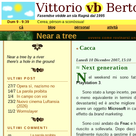
Fasendse vëdde an sla Ragnà dal 1995
Dum 9 - 9:39
Cerea, përson-a sconòssua!
cà
blog
përsonal
atività
Near a tree
ovvero come rovinarsi una 
Cacca
«
Near a tree by a river
Lunedì 10 Dicembre 2007, 15:10
there's a hole in the ground
Next generation
N
el weekend mi sono fatt
ULTIMI POST
Playstation 3
.
27/7
Opera sì, nazismo no
14/7
La parola proibita
Sono stato a lungo incerto, pe
1/4
In campo con voi
o meno equivalente in termini d
23/2
Nuovo cinema Luftansia
devastante) ed è anche migliore 
(2026)
avere un oggetto
Microsoft
in ca
11/2
Wormslayer
effetto da
brand marketing
.
Sono così andato da
Fnac
e h
ULTIMI COMMENTI
riuscito a sollevarla. Dopo diec
finalmente riuscito a gestirne il
gs
La parola proibita