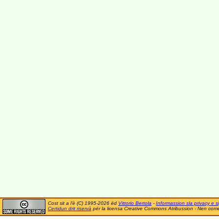
Cost sit a l'è (C) 1995-2026 ëd
Vittorio Bertola
-
Informassion sla privacy e si
Certidun drit riservà
për la licensa Creative Commons Atribussion - Nen comer