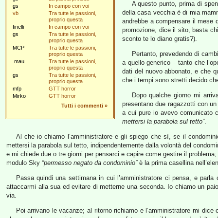
A questo punto, prima di spen
gs
In campo con voi
della casa vecchia è di mia mam
vb
Tra tutte le passioni,
proprio questa
andrebbe a compensare il mese d
finelli
In campo con voi
promozione, dice il sito, basta c
gs
Tra tutte le passioni,
sconto te lo diano gratis?).
proprio questa
MCP
Tra tutte le passioni,
Pertanto, prevedendo di cambia
proprio questa
.mau.
Tra tutte le passioni,
a quello generico – tanto che l’o
proprio questa
dati del nuovo abbonato, e che qu
gs
Tra tutte le passioni,
che i tempi sono stretti decido che
proprio questa
mfp
GTT horror
Dopo qualche giorno mi arriva
Mirko
GTT horror
presentano due ragazzotti con un 
Tutti i commenti
»
a cui pure io avevo comunicato che
mettersi la parabola sul tetto”
.
Al che io chiamo l’amministratore e gli spiego che sì, se il condominio
mettersi la parabola sul tetto, indipendentemente dalla volontà del condomin
e mi chiede due o tre giorni per pensarci e capire come gestire il problema; 
modulo Sky
“permesso negato da condominio”
è la prima casellina nell’el
Passa quindi una settimana in cui l’amministratore ci pensa, e parla
attaccarmi alla sua ed evitare di metterne una seconda. Io chiamo un paio di
via.
Poi arrivano le vacanze; al ritorno richiamo e l’amministratore mi dice c