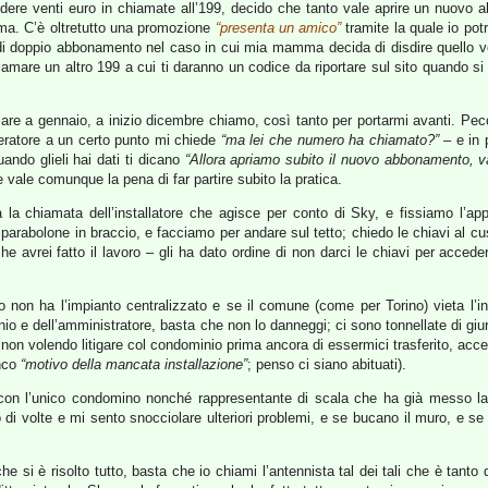
dere venti euro in chiamate all’199, decido che tanto vale aprire un nuovo a
ma. C’è oltretutto una promozione
“presenta un amico”
tramite la quale io po
i doppio abbonamento nel caso in cui mia mamma decida di disdire quello 
hiamare un altro 199 a cui ti daranno un codice da riportare sul sito quando 
re a gennaio, a inizio dicembre chiamo, così tanto per portarmi avanti. Pecc
peratore a un certo punto mi chiede
“ma lei che numero ha chiamato?”
– e in p
ando glieli hai dati ti dicano
“Allora apriamo subito il nuovo abbonamento, 
 vale comunque la pena di far partire subito la pratica.
 la chiamata dell’installatore che agisce per conto di Sky, e fissiamo l’app
parabolone in braccio, e facciamo per andare sul tetto; chiedo le chiavi al c
 avrei fatto il lavoro – gli ha dato ordine di non darci le chiavi per accede
 non ha l’impianto centralizzato e se il comune (come per Torino) vieta l’in
io e dell’amministratore, basta che non lo danneggi; ci sono tonnellate di giu
non volendo litigare col condominio prima ancora di essermici trasferito, accet
enco
“motivo della mancata installazione”
; penso ci siano abituati).
 con l’unico condomino nonché rappresentante di scala che ha già messo la 
 volte e mi sento snocciolare ulteriori problemi, e se bucano il muro, e se po
he si è risolto tutto, basta che io chiami l’antennista tal dei tali che è tanto