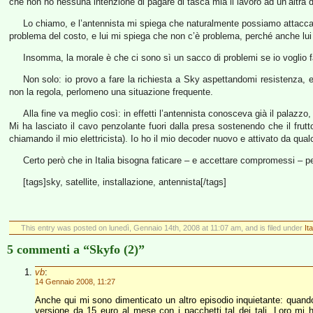
che non ho nessuna intenzione di pagare di tasca mia il lavoro ad un’altra di
Lo chiamo, e l’antennista mi spiega che naturalmente possiamo attaccarci
problema del costo, e lui mi spiega che non c’è problema, perché anche lui è
Insomma, la morale è che ci sono sì un sacco di problemi se io voglio fa
Non solo: io provo a fare la richiesta a Sky aspettandomi resistenza, 
non la regola, perlomeno una situazione frequente.
Alla fine va meglio così: in effetti l’antennista conosceva già il palazzo
Mi ha lasciato il cavo penzolante fuori dalla presa sostenendo che il frut
chiamando il mio elettricista). Io ho il mio decoder nuovo e attivato da qual
Certo però che in Italia bisogna faticare – e accettare compromessi – pe
[tags]sky, satellite, installazione, antennista[/tags]
This entry was posted on lunedì, Gennaio 14th, 2008 at 11:07 am, and is filed under
It
5 commenti a “Skyfo (2)”
vb
:
14 Gennaio 2008, 11:27
Anche qui mi sono dimenticato un altro episodio inquietante: quand
versione da 15 euro al mese con i pacchetti tal dei tali. Loro mi 