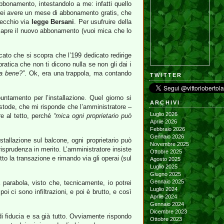
bbonamento, intestandolo a me: infatti quello
trei avere un mese di abbonamento gratis, che
vecchio via
legge Bersani
. Per usufruire della
si apre il nuovo abbonamento (vuoi mica che lo
ato che si scopra che l’199 dedicato redirige
ratica che non ti dicono nulla se non gli dai i
va bene?”
. Ok, era una trappola, ma contando
TWITTER
untamento per l’installazione. Quel giorno si
ARCHIVI
ustode, che mi risponde che l’amministratore –
Luglio 2026
re al tetto, perché
“mica ogni proprietario può
Aprile 2026
Febbraio 2026
Gennaio 2026
stallazione sul balcone, ogni proprietario può
Novembre 2025
risprudenza in merito. L’amministratore insiste
Ottobre 2025
to la transazione e rimando via gli operai (sul
Agosto 2025
Luglio 2025
Giugno 2025
Gennaio 2025
parabola, visto che, tecnicamente, io potrei
Luglio 2024
i ci sono infiltrazioni, e poi è brutto, e così
Aprile 2024
Gennaio 2024
Dicembre 2023
 di fiducia e sa già tutto. Ovviamente rispondo
Ottobre 2023