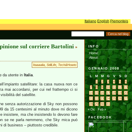
Italiano
English
Piemonteis
pinione sul corriere Bartolini
INFO
»
:Home:
:About:
Itaaaalia
,
StillLife
,
Tech&Howto
GENNAIO 2008
e da utente in
Italia
.
L
M
M
G
V
S
D
1
2
3
4
5
6
ll’impianto satellitare: la casa nuova non ce
7
8
9
10
11
12
13
a mai accordarsi, per cui nel frattempo ci si
14
15
16
17
18
19
20
sibilità del satellite.
21
22
23
24
25
26
27
che senza autorizzazione di Sky non possono
28
29
30
31
199 da 15 centesimi al minuto dove mi dicono
« Dic
Feb »
eve insistere, ma che insistendo lo devono fare
FACEBOOK
e non se ne parla nemmeno, che Sky mica può
ini di business – piuttosto credibile.