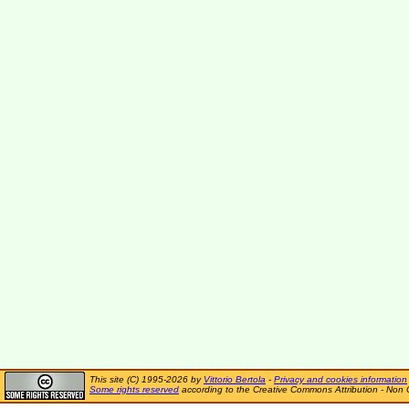
This site (C) 1995-2026 by
Vittorio Bertola
-
Privacy and cookies information
Some rights reserved
according to the Creative Commons Attribution - Non 