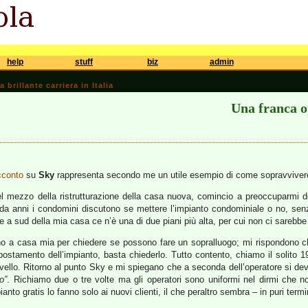
help
stuff
biz
admin
brillante carriera in Italia
Una franca o
cconto
su
Sky
rappresenta secondo me un utile esempio di come sopravviver
l mezzo della ristrutturazione della casa nuova, comincio a preoccuparmi de
i da anni i condomini discutono se mettere l’impianto condominiale o no, senz
e a sud della mia casa ce n’è una di due piani più alta, per cui non ci sarebbe vi
no a casa mia per chiedere se possono fare un sopralluogo; mi rispondono 
stamento dell’impianto, basta chiederlo. Tutto contento, chiamo il solito 
cervello. Ritorno al punto Sky e mi spiegano che a seconda dell’operatore si d
o”
. Richiamo due o tre volte ma gli operatori sono uniformi nel dirmi ch
pianto gratis lo fanno solo ai nuovi clienti, il che peraltro sembra – in puri term