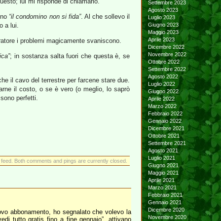
uesto; lui mi risponde di chiamarlo.
Settembre 2023
Agosto 2023
e no
“il condomino non si fida”
. Al che sollevo il
Luglio 2023
 a lui.
Giugno 2023
Maggio 2023
Aprile 2023
stratore i problemi magicamente svaniscono.
Dicembre 2022
Novembre 2022
ica”
; in sostanza salta fuori che questa è, se
Ottobre 2022
Settembre 2022
Agosto 2022
che il cavo del terrestre per farcene stare due.
Luglio 2022
rne il costo, o se è vero (o meglio, lo saprò
Giugno 2022
sono perfetti.
Aprile 2022
Marzo 2022
Febbraio 2022
Gennaio 2022
Dicembre 2021
Ottobre 2021
Settembre 2021
Agosto 2021
Luglio 2021
feed. Both comments and pings are currently closed.
Giugno 2021
Maggio 2021
Aprile 2021
Marzo 2021
Febbraio 2021
Gennaio 2021
Dicembre 2020
nuovo abbonamento, ho segnalato che volevo la
Novembre 2020
i tutto gratis fino a fine gennaio”, attivano