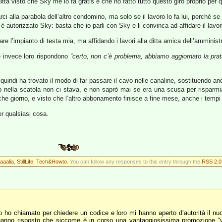
tta visto che Sky me lo fa gratis e che ho fatto tutto questo giro proprio per q
 alla parabola dell’altro condomino, ma solo se il lavoro lo fa lui, perché s
 autorizzato Sky: basta che io parli con Sky e li convinca ad affidare il lavoro
re l’impianto di testa mia, ma affidando i lavori alla ditta amica dell’ammini
e invece loro rispondono
“certo, non c’è problema, abbiamo aggiornato la prat
, quindi ha trovato il modo di far passare il cavo nelle canaline, sostituendo an
to nella scatola non ci stava, e non saprò mai se era una scusa per risparmia
che giorno, e visto che l’altro abbonamento finisce a fine mese, anche i tempi 
r qualsiasi cosa.
aaaalia
,
StillLife
,
Tech&Howto
. You can follow any responses to this entry through the
RSS 2.0
o ho chiamato per chiedere un codice e loro mi hanno aperto d’autorità il 
hanno risposto che siccome è in corso una vantaggiosissima promozione “ved