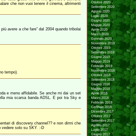
Ottobre 2020
lare che non vuoi tenere il cinema, altrimenti
Settembre 2020
Agosto 2020
Luglio 2020
Giugno 2020
Maggio 2020
più avere a che fare” dal 2004 quando tribolai
Aprile 2020
Marzo 2020
Gennaio 2020
Novembre 2019
Ottobre 2019
Settembre 2019
Giugno 2019
Maggio 2019
Febbraio 2019
Novembre 2018
 ho tempo).
Ottobre 2018
Settembre 2018
Giugno 2018
Maggio 2018
oda e meno affidabile. Se anche mi dai un set
Aprile 2018
 della mia scarsa banda ADSL. E poi tra Sky e
Marzo 2018
Febbraio 2018
Gennaio 2018
Dicembre 2017
Ottobre 2017
Settembre 2017
mentari di discovery channel?? e non dirmi che
Agosto 2017
no vedere solo su SKY. :-D
Luglio 2017
Giugno 2017