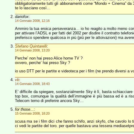
obbligatoriamente tutti gli abbonamenti come “Mondo + Cinema” da 34 
te lo lasciano così…
dariofox
:
14 Gennaio 2008, 12:16
Ammiro la tua eroica perseveranza… io ho reagito a molto meno con la
per attivare l’ADSL e per fatti del 2002 per disdire il contratto telef
preferisco spendere qualcosa in più (più per le attoivazioni) ma avere
Stefano Quintarelli
:
14 Gennaio 2008, 13:20
Perche’ non hai preso Alice home TV ?
ovvero, perche’ hai preso Sky ?
io uso DTT per le partite e videoteca per i film (ne prendo diversi a
vb
:
14 Gennaio 2008, 18:43
E’ difficile da spiegare, sostanzialmente Sky è lì, basta schiaccia
top box, comunque la qualità dell’immagine è più bassa ed è a risc
Telecom temo di preferire ancora Sky…
for those...
:
15 Gennaio 2008, 18:20
scusa ma se i film dici che fanno schifo, anzi skyfo, che cavolo lo 
ci vedi le partite del toro. per quelle bastava una tessera mediasetp