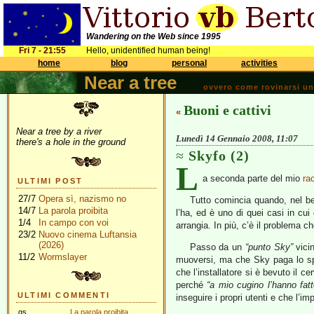
Wandering on the Web since 1995
Fri 7 - 21:55
Hello, unidentified human being!
home
blog
personal
activities
Near a tree
ovvero come rovinarsi una 
Buoni e cattivi
«
Near a tree by a river
Lunedì 14 Gennaio 2008, 11:07
there's a hole in the ground
Skyfo (2)
L
a seconda parte del mio
ra
ULTIMI POST
27/7
Opera sì, nazismo no
Tutto comincia quando, nel be
14/7
La parola proibita
l’ha, ed è uno di quei casi in cu
1/4
In campo con voi
arrangia. In più, c’è il problema ch
23/2
Nuovo cinema Luftansia
(2026)
Passo da un
“punto Sky”
vici
11/2
Wormslayer
muoversi, ma che Sky paga lo spo
che l’installatore si è bevuto il 
perché
“a mio cugino l’hanno fatt
ULTIMI COMMENTI
inseguire i propri utenti e che l’im
gs
La parola proibita