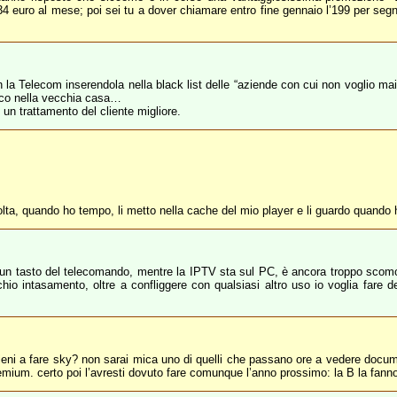
euro al mese; poi sei tu a dover chiamare entro fine gennaio l’199 per segna
 Telecom inserendola nella black list delle “aziende con cui non voglio mai 
onico nella vecchia casa…
 un trattamento del cliente migliore.
 volta, quando ho tempo, li metto nella cache del mio player e li guardo quando
re un tasto del telecomando, mentre la IPTV sta sul PC, è ancora troppo scom
hio intasamento, oltre a confliggere con qualsiasi altro uso io voglia fare
tieni a fare sky? non sarai mica uno di quelli che passano ore a vedere docu
remium. certo poi l’avresti dovuto fare comunque l’anno prossimo: la B la fan