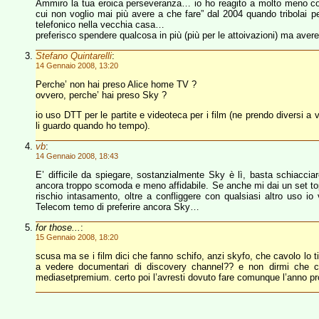
Ammiro la tua eroica perseveranza… io ho reagito a molto meno con
cui non voglio mai più avere a che fare” dal 2004 quando tribolai per
telefonico nella vecchia casa…
preferisco spendere qualcosa in più (più per le attoivazioni) ma avere
Stefano Quintarelli
:
14 Gennaio 2008, 13:20
Perche’ non hai preso Alice home TV ?
ovvero, perche’ hai preso Sky ?
io uso DTT per le partite e videoteca per i film (ne prendo diversi a
li guardo quando ho tempo).
vb
:
14 Gennaio 2008, 18:43
E’ difficile da spiegare, sostanzialmente Sky è lì, basta schiacc
ancora troppo scomoda e meno affidabile. Se anche mi dai un set to
rischio intasamento, oltre a confliggere con qualsiasi altro uso 
Telecom temo di preferire ancora Sky…
for those...
:
15 Gennaio 2008, 18:20
scusa ma se i film dici che fanno schifo, anzi skyfo, che cavolo lo t
a vedere documentari di discovery channel?? e non dirmi che ci 
mediasetpremium. certo poi l’avresti dovuto fare comunque l’anno pr