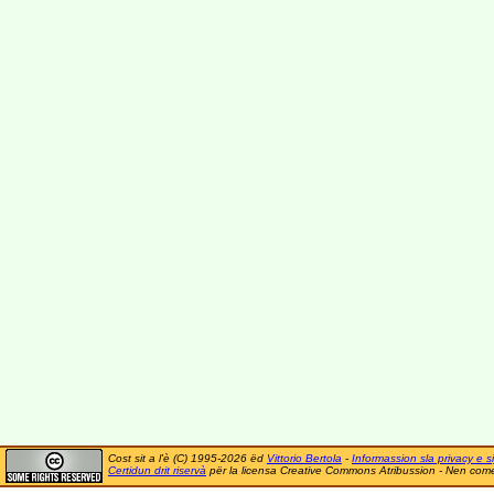
Cost sit a l'è (C) 1995-2026 ëd
Vittorio Bertola
-
Informassion sla privacy e si
Certidun drit riservà
për la licensa Creative Commons Atribussion - Nen comer