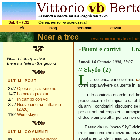
Fasendse vëdde an sla Ragnà dal 1995
Sab 8 - 7:31
Cerea, përson-a sconòssua!
cà
blog
përsonal
atività
Near a tree
ovvero come rovinarsi una 
Buoni e cattivi
Una
«
Near a tree by a river
Lunedì 14 Gennaio 2008, 11:07
there's a hole in the ground
Skyfo (2)
L
a seconda parte del mio
ra
ULTIMI POST
come sopravvivere da utente in
It
27/7
Opera sì, nazismo no
14/7
La parola proibita
Tutto comincia quando, nel be
1/4
In campo con voi
preoccuparmi dell’impianto satelli
23/2
Nuovo cinema Luftansia
da anni i condomini discutono se 
(2026)
per cui nel frattempo ci si arrangi
11/2
Wormslayer
di due piani più alta, per cui non ci
Passo da un
“punto Sky”
vicin
ULTIMI COMMENTI
mi rispondono che senza autoriz
spostamento dell’impianto, bast
gs
La parola proibita