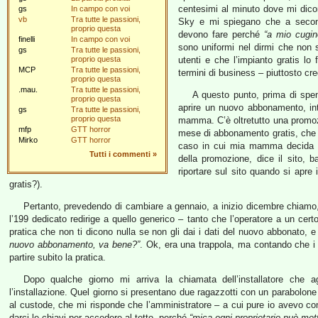
centesimi al minuto dove mi dicono
gs
In campo con voi
vb
Tra tutte le passioni,
Sky e mi spiegano che a seconda
proprio questa
devono fare perché
“a mio cugin
finelli
In campo con voi
sono uniformi nel dirmi che non
gs
Tra tutte le passioni,
proprio questa
utenti e che l’impianto gratis lo 
MCP
Tra tutte le passioni,
termini di business – piuttosto cre
proprio questa
.mau.
Tra tutte le passioni,
A questo punto, prima di spen
proprio questa
aprire un nuovo abbonamento, int
gs
Tra tutte le passioni,
proprio questa
mamma. C’è oltretutto una prom
mfp
GTT horror
mese di abbonamento gratis, che
Mirko
GTT horror
caso in cui mia mamma decida d
Tutti i commenti
»
della promozione, dice il sito, 
riportare sul sito quando si apr
gratis?).
Pertanto, prevedendo di cambiare a gennaio, a inizio dicembre chiamo,
l’199 dedicato redirige a quello generico – tanto che l’operatore a un cer
pratica che non ti dicono nulla se non gli dai i dati del nuovo abbonato, e
nuovo abbonamento, va bene?”
. Ok, era una trappola, ma contando che i
partire subito la pratica.
Dopo qualche giorno mi arriva la chiamata dell’installatore che 
l’installazione. Quel giorno si presentano due ragazzotti con un parabolone 
al custode, che mi risponde che l’amministratore – a cui pure io avevo comu
darci le chiavi per accedere al tetto, perché
“mica ogni proprietario può mett