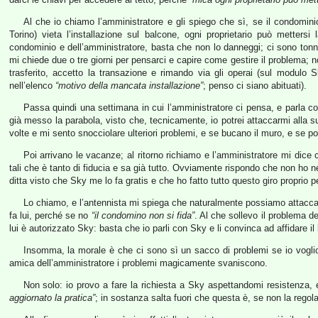
Al che io chiamo l’amministratore e gli spiego che sì, se il condomin
Torino) vieta l’installazione sul balcone, ogni proprietario può mettersi
condominio e dell’amministratore, basta che non lo danneggi; ci sono tonnel
mi chiede due o tre giorni per pensarci e capire come gestire il problema; 
trasferito, accetto la transazione e rimando via gli operai (sul modulo
nell’elenco
“motivo della mancata installazione”
; penso ci siano abituati).
Passa quindi una settimana in cui l’amministratore ci pensa, e parla 
già messo la parabola, visto che, tecnicamente, io potrei attaccarmi alla 
volte e mi sento snocciolare ulteriori problemi, e se bucano il muro, e se poi 
Poi arrivano le vacanze; al ritorno richiamo e l’amministratore mi dice ch
tali che è tanto di fiducia e sa già tutto. Ovviamente rispondo che non ho n
ditta visto che Sky me lo fa gratis e che ho fatto tutto questo giro proprio p
Lo chiamo, e l’antennista mi spiega che naturalmente possiamo attaccarc
fa lui, perché se no
“il condomino non si fida”
. Al che sollevo il problema d
lui è autorizzato Sky: basta che io parli con Sky e li convinca ad affidare il 
Insomma, la morale è che ci sono sì un sacco di problemi se io voglio f
amica dell’amministratore i problemi magicamente svaniscono.
Non solo: io provo a fare la richiesta a Sky aspettandomi resistenza,
aggiornato la pratica”
; in sostanza salta fuori che questa è, se non la rego