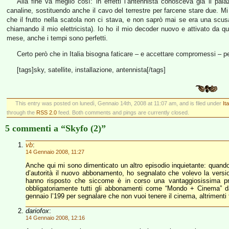
Alla fine va meglio così: in effetti l’antennista conosceva già il pal
canaline, sostituendo anche il cavo del terrestre per farcene stare due. Mi
che il frutto nella scatola non ci stava, e non saprò mai se era una scus
chiamando il mio elettricista). Io ho il mio decoder nuovo e attivato da qu
mese, anche i tempi sono perfetti.
Certo però che in Italia bisogna faticare – e accettare compromessi – pe
[tags]sky, satellite, installazione, antennista[/tags]
This entry was posted on lunedì, Gennaio 14th, 2008 at 11:07 am, and is filed under
It
through the
RSS 2.0
feed. Both comments and pings are currently closed.
5 commenti a “Skyfo (2)”
vb
:
14 Gennaio 2008, 11:27
Anche qui mi sono dimenticato un altro episodio inquietante: quand
d’autorità il nuovo abbonamento, ho segnalato che volevo la versio
hanno risposto che siccome è in corso una vantaggiosissima prom
obbligatoriamente tutti gli abbonamenti come “Mondo + Cinema” d
gennaio l’199 per segnalare che non vuoi tenere il cinema, altrimenti
dariofox
:
14 Gennaio 2008, 12:16