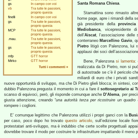
Santa Romana Chiesa
.
gs
In campo con voi
vb
Tra tutte le passioni,
proprio questa
Stamattina sono rimasto altr
finelli
In campo con voi
home page, apre i rimandi della 
gs
Tra tutte le passioni,
già presidente della
provincia
proprio questa
Mediobanca
, vicepresidente 
MCP
Tra tutte le passioni,
proprio questa
dell’
Aiscat
, l’associazione delle 
.mau.
Tra tutte le passioni,
conterraneo
Marcellino Gavio
, q
proprio questa
Pietro
litigò con Palenzona, lui r
gs
Tra tutte le passioni,
applausi dei soci dell’associazione
proprio questa
mfp
GTT horror
Mirko
GTT horror
Bene, Palenzona
si lamenta
:
realizzata da Di Pietro, non si pu
Tutti i commenti
»
di autostrade se c’è il pericolo ch
miliardi di euro che i privati sare
nuove opportunità di sviluppo, ma che Di Pietro glieli blocca; in sintesi, com
dubbio Palenzona pregusta il momento in cui a fare il
sottosegretario ai T
scanso di equivoci, però, gli risponde comunque anche
D’Alema
, per prec
giusta attenzione, creando
“una autorità terza per ricostruire un quadro 
rompere i coglioni.
E’ comunque legittimo che Palenzona utilizzi i propri ganci con la
Busi
per caso, poco dopo ho trovato
questo articolo
, sull’edizione locale fio
protestatari anti-sviluppo, ma è indubbio che certe scelte progettuali appai
dovrebbe trovare il modo per costruire le infrastrutture impattando il meno pos