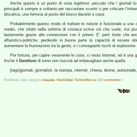
Anche questo è un punto di vista legittimo; peccato che i giornali lo r
principali è sempre e soltanto per raccontare scontri o per criticare l’irrita
discarica, una ferrovia al posto del bosco davanti a casa.
Probabilmente questo modo di trattare le notizie è funzionale a una ca
medio, che infatti nella settima di cronaca scrive ciò che vuole, ma piut
lautamente grazie alle connessioni con il potere. E’ però triste che anch
affaristico-politiche, perdendo in buona parte la capacità di essere ob
aumentano la frustrazione tra la gente, e i conseguenti rischi di esplosione 
Per fortuna, per capire veramente le cose, ci resta Internet, ed è una 
finché il
Gentiloni
di turno non riuscirà ad imbavagliare anche quella.
[tags]giornali, giornalisti, la stampa, internet, chiesa, donne, autostrad
Pubblicato nella categoria
Itaaaalia
,
NewGlobal
,
TorinoInBocca
|
Un commento »