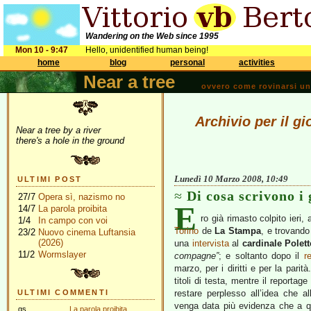
Wandering on the Web since 1995
Mon 10 - 9:47
Hello, unidentified human being!
home
blog
personal
activities
Near a tree
ovvero come rovinarsi una 
Archivio per il g
Near a tree by a river
there's a hole in the ground
Lunedì 10 Marzo 2008, 10:49
ULTIMI POST
Di cosa scrivono i 
27/7
Opera sì, nazismo no
E
14/7
La parola proibita
ro già rimasto colpito ieri,
1/4
In campo con voi
Torino
de
La Stampa
, e trovando
23/2
Nuovo cinema Luftansia
(2026)
una
intervista
al
cardinale Polett
11/2
Wormslayer
compagne”
; e soltanto dopo il
r
marzo, per i diritti e per la parit
titoli di testa, mentre il reportag
ULTIMI COMMENTI
restare perplesso all’idea che a
venga data più evidenza che a qu
gs
La parola proibita