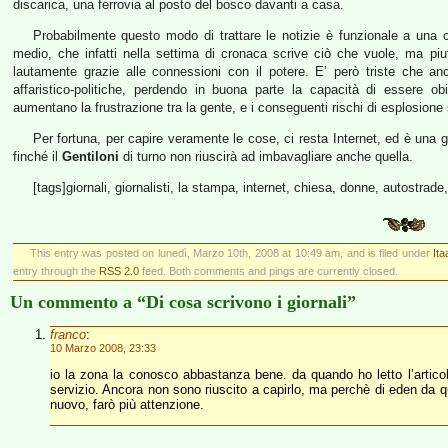
discarica, una ferrovia al posto del bosco davanti a casa.
Probabilmente questo modo di trattare le notizie è funzionale a una ca
medio, che infatti nella settima di cronaca scrive ciò che vuole, ma piut
lautamente grazie alle connessioni con il potere. E’ però triste che anch
affaristico-politiche, perdendo in buona parte la capacità di essere ob
aumentano la frustrazione tra la gente, e i conseguenti rischi di esplosione 
Per fortuna, per capire veramente le cose, ci resta Internet, ed è una 
finché il
Gentiloni
di turno non riuscirà ad imbavagliare anche quella.
[tags]giornali, giornalisti, la stampa, internet, chiesa, donne, autostrad
This entry was posted on lunedì, Marzo 10th, 2008 at 10:49 am, and is filed under
Ita
entry through the
RSS 2.0
feed. Both comments and pings are currently closed.
Un commento a “Di cosa scrivono i giornali”
franco
:
10 Marzo 2008, 23:33
io la zona la conosco abbastanza bene. da quando ho letto l’artico
servizio. Ancora non sono riuscito a capirlo, ma perchè di eden da q
nuovo, farò più attenzione.