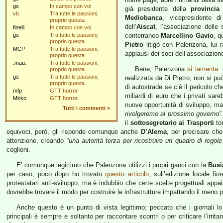
gs
In campo con voi
già presidente della
provincia
vb
Tra tutte le passioni,
Mediobanca
, vicepresidente 
proprio questa
dell’
Aiscat
, l’associazione delle 
finelli
In campo con voi
gs
Tra tutte le passioni,
conterraneo
Marcellino Gavio
, q
proprio questa
Pietro
litigò con Palenzona, lui r
MCP
Tra tutte le passioni,
applausi dei soci dell’associazione
proprio questa
.mau.
Tra tutte le passioni,
Bene, Palenzona
si lamenta
:
proprio questa
gs
Tra tutte le passioni,
realizzata da Di Pietro, non si pu
proprio questa
di autostrade se c’è il pericolo ch
mfp
GTT horror
miliardi di euro che i privati sare
Mirko
GTT horror
nuove opportunità di sviluppo, ma c
Tutti i commenti
»
rivolgeremo al prossimo governo”
il
sottosegretario ai Trasporti
tor
equivoci, però, gli risponde comunque anche
D’Alema
, per precisare ch
attenzione, creando
“una autorità terza per ricostruire un quadro di regole
coglioni.
E’ comunque legittimo che Palenzona utilizzi i propri ganci con la
Busi
per caso, poco dopo ho trovato
questo articolo
, sull’edizione locale fio
protestatari anti-sviluppo, ma è indubbio che certe scelte progettuali appai
dovrebbe trovare il modo per costruire le infrastrutture impattando il meno pos
Anche questo è un punto di vista legittimo; peccato che i giornali lo r
principali è sempre e soltanto per raccontare scontri o per criticare l’irrita