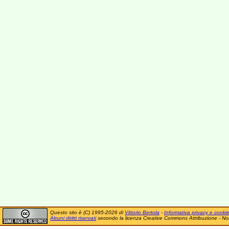
Questo sito è (C) 1995-2026 di
Vittorio Bertola
-
Informativa privacy e cooki
Alcuni diritti riservati
secondo la licenza Creative Commons Attribuzione - No