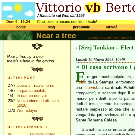
Affacciato sul Web dal 1995
Dom 9 - 16:24
Ciao, essere umano non identificato!
home
blog
personale
attività
Near a tree
ovvero come rovinarsi una 
[Serj Tankian – Elec
«
Near a tree by a river
Lunedì 10 Marzo 2008, 10:49
there's a hole in the ground
Di cosa scrivono i 
E
ro già rimasto colpito ieri,
ULTIMI POST
Torino
de
La Stampa
, e trovando
27/7
Opera sì, nazismo no
una
intervista
al
cardinale Polett
14/7
La parola proibita
compagne”
; e soltanto dopo il
r
1/4
In campo con voi
marzo, per i diritti e per la parit
23/2
Nuovo cinema Luftansia
titoli di testa, mentre il reportag
(2026)
restare perplesso all’idea che a
11/2
Wormslayer
venga data più evidenza che a qu
Santa Romana Chiesa
.
ULTIMI COMMENTI
Stamattina sono rimasto altr
gs
La parola proibita
home page, apre i rimandi della 