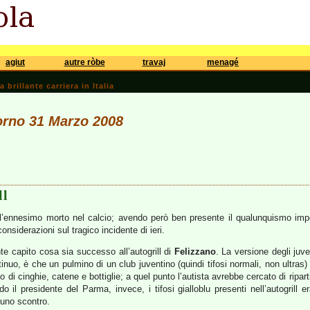
agiut
autre ròbe
travaj
menagé
brillante carriera in Italia
iorno 31 Marzo 2008
ll
ll’ennesimo morto nel calcio; avendo però ben presente il qualunquismo impe
onsiderazioni sul tragico incidente di ieri.
 capito cosa sia successo all’autogrill di
Felizzano
. La versione degli juv
ntinuo, è che un pulmino di un club juventino (quindi tifosi normali, non ultra
to di cinghie, catene e bottiglie; a quel punto l’autista avrebbe cercato di ri
o il presidente del Parma, invece, i tifosi gialloblu presenti nell’autogrill e
cuno scontro.