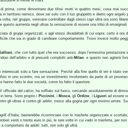
 attitudine a menar le mani.
gi di prima, come dimostrano due tifosi morti in quattro mesi, cosa mai succe
a in territorio nemico, dove sei solo con il tuo gruppetto e dietro ogni angolo
volta, nel gruppo, venivano controllate dagli stessi capi ultrà ora sono libere d
: e questo aumenta negli ultras la sensazione di essere una tribù di emarginati 
nciata di gruppi organizzati, o agli stessi disadattati di cui sopra: certo è o
ficile che sia in grado di cambiare comportamento. Trovo invece molto pegg
Galliani
, che con tutto quel che era successo, dopo l’ennesima prestazione i
si dell’arbitro e di presunti complotti anti-
Milan
: e questo non agiterà forse
 interessati solo a fare sensazione. Perché alla fine quello di ieri è stato ve
ifosi in uno scontro, ma un investimento involontario da parte di un poveracc
me hanno fatto le due società, come ha fatto il questore.
V ufficiale del calcio, ha soffiato sul fuoco, cercando assolutamente di dimost
in terra. Sono proprio i
Piccinini
, i
Mosca
, gli
Ordine
, i
Liguori
ad essere ve
ntro gli ultras è contro gli arbitri, messi alla gogna per ogni minimo errore.
ogrill d’Italia; basterebbe ricominciare con le trasferte organizzate e scorta
entieri venti o trenta euro in più, le rare volte in cui vado in trasferta, per no
 comportarsi da adulti: tutti, non solo gli ultrà.