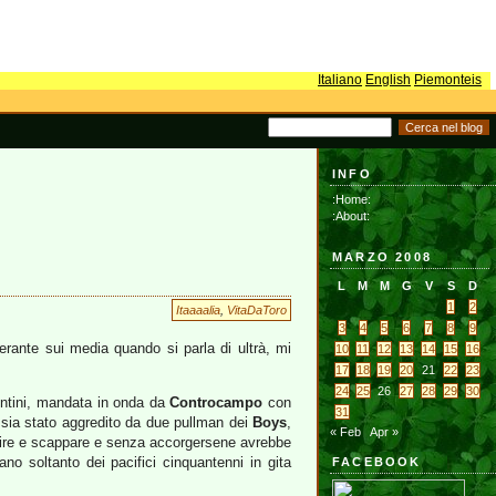
Italiano
English
Piemonteis
INFO
:Home:
:About:
MARZO 2008
L
M
M
G
V
S
D
1
2
Itaaaalia
,
VitaDaToro
3
4
5
6
7
8
9
rante sui media quando si parla di ultrà, mi
10
11
12
13
14
15
16
17
18
19
20
21
22
23
24
25
26
27
28
29
30
entini, mandata in onda da
Controcampo
con
31
s) sia stato aggredito da due pullman dei
Boys
,
« Feb
Apr »
partire e scappare e senza accorgersene avrebbe
rano soltanto dei pacifici cinquantenni in gita
FACEBOOK