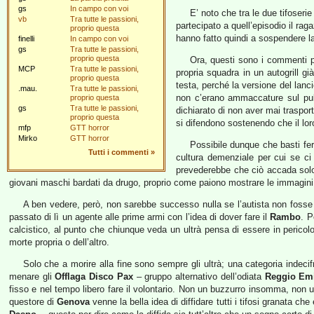
gs
In campo con voi
E’ noto che tra le due tifoseri
vb
Tra tutte le passioni,
partecipato a quell’episodio il ra
proprio questa
hanno fatto quindi a sospendere la 
finelli
In campo con voi
gs
Tra tutte le passioni,
proprio questa
Ora, questi sono i commenti pi
MCP
Tra tutte le passioni,
propria squadra in un autogrill g
proprio questa
testa, perché la versione del lanc
.mau.
Tra tutte le passioni,
non c’erano ammaccature sul pul
proprio questa
gs
Tra tutte le passioni,
dichiarato di non aver mai traspor
proprio questa
si difendono sostenendo che il lor
mfp
GTT horror
Mirko
GTT horror
Possibile dunque che basti fer
Tutti i commenti
»
cultura demenziale per cui se ci s
prevederebbe che ciò accada solo 
giovani maschi bardati da drugo, proprio come paiono mostrare le immagini 
A ben vedere, però, non sarebbe successo nulla se l’autista non foss
passato di lì un agente alle prime armi con l’idea di dover fare il
Rambo
. P
calcistico, al punto che chiunque veda un ultrà pensa di essere in perico
morte propria o dell’altro.
Solo che a morire alla fine sono sempre gli ultrà; una categoria indeci
menare gli
Offlaga Disco Pax
– gruppo alternativo dell’odiata
Reggio Emi
fisso e nel tempo libero fare il volontario. Non un buzzurro insomma, non 
questore di
Genova
venne la bella idea di diffidare tutti i tifosi granata ch