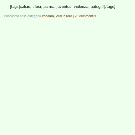
[tags]calcio, tifosi, parma, juventus, violenza, autogrill[/tags]
Pubblicato nella categoria
Itaaaalia
,
VitaDaToro
|
23 commenti »