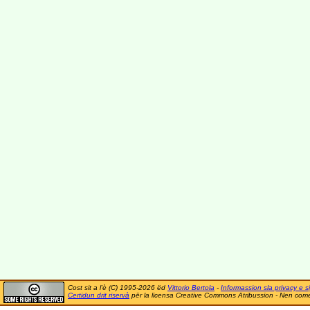
Cost sit a l'è (C) 1995-2026 ëd
Vittorio Bertola
-
Informassion sla privacy e si
Certidun drit riservà
për la licensa Creative Commons Atribussion - Nen comer