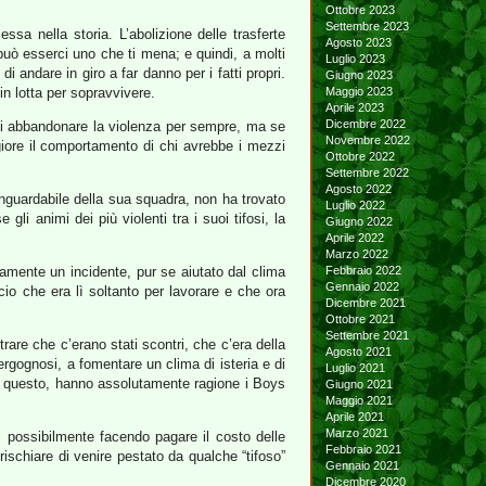
Ottobre 2023
Settembre 2023
ssa nella storia. L’abolizione delle trasferte
Agosto 2023
 può esserci uno che ti mena; e quindi, a molti
Luglio 2023
i andare in giro a far danno per i fatti propri.
Giugno 2023
in lotta per sopravvivere.
Maggio 2023
Aprile 2023
Dicembre 2022
ra di abbandonare la violenza per sempre, ma se
Novembre 2022
iore il comportamento di chi avrebbe i mezzi
Ottobre 2022
Settembre 2022
Agosto 2022
nguardabile della sua squadra, non ha trovato
Luglio 2022
 gli animi dei più violenti tra i suoi tifosi, la
Giugno 2022
Aprile 2022
Marzo 2022
ramente un incidente, pur se aiutato dal clima
Febbraio 2022
Gennaio 2022
io che era lì soltanto per lavorare e che ora
Dicembre 2021
Ottobre 2021
Settembre 2021
rare che c’erano stati scontri, che c’era della
Agosto 2021
rgognosi, a fomentare un clima di isteria e di
Luglio 2021
 Su questo, hanno assolutamente ragione i Boys
Giugno 2021
Maggio 2021
Aprile 2021
Marzo 2021
te, possibilmente facendo pagare il costo delle
Febbraio 2021
n rischiare di venire pestato da qualche “tifoso”
Gennaio 2021
Dicembre 2020