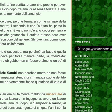
dini
, a fine partita, e pare che proprio per aver
 calcio dopo tre anni di assenza forzata. Bene
adio, al momento dell’annuncio.
 cercare, perché fermarsi con le sciarpe della
ontro; il secondo è che l’autista ha perso la
el che si è visto non c’erano cocci per terra e
alche gestaccio. L’autista stesso pare aver
n episodio del genere. Gli juventini, comunque,
TWITTER
stata un’infamata.
to che è successo, ma perché? La base è quella
 si deve per forza menare; certo, la
“mentalità”
ARCHIVI
un club gobbo non ci fossero almeno un po’ di
Luglio 2026
Aprile 2026
Febbraio 2026
iele Sandri
non sarebbe morto se non fosse
Gennaio 2026
Novembre 2025
campagna isterica di criminalizzazione del tifo
Ottobre 2025
ome se veramente fosse questione di vita e di
Agosto 2025
Luglio 2025
Giugno 2025
 ieri era sì talmente “caldo” da
minacciare
di
Gennaio 2025
 da laurearsi in ingegneria, avere un lavoro
Luglio 2024
arole: anni fa, dopo un
Sampdoria-Torino
, al
Aprile 2024
Gennaio 2024
e e dei pensionati: gente di cinquant’anni con la
Dicembre 2023