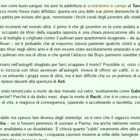
e non corre buon sangue: tre anni fa addirittura si
scontrarono in campo
al
Tar
gazzo morto fosse stato diffidato; questa era una delle sue prime domeniche di
partita per evitare altri guai, nonostante i fischi corali degli juventini allo st
ù ricorrenti nel mondo ultrà: il primo è che gli juventini se la sono andata a
ià occupato da tifosi della squadra opposta è una chiara provocazione allo sc
io di bottiglie e cinghiate contro il pullman pare quantomeno esagerata – da qu
lman – ed è probabile che al massimo stesse partendo qualche sfottò e qu
tato tifosi negli ultimi anni e di non essere stato assolutamente preparato a u
o pullman non era di ultras e che quindi l’attacco dei Boys parmensi sarebbe 
marsi nell’autogrill sbagliato per farci scappare il morto? Possibile sì, vis
i incrocia con tifosi avversari all’autogrill, invece di offrirsi un caffé, ci
se entrambi i gruppi sono di ultrà, ma è ben difficile che su un pulmino di 
riprese davanti alla questura di
Asti
.
e stato terrorizzato a morte da due manate sul vetro; esattamente come
Gabr
erché? Perché è da dodici mesi, dopo la morte di
Raciti
, che è in corso una 
lo di vita; e reagisce di conseguenza, sparando o accelerando a tavoletta, c
frabile ma spesso ben diversa dagli stereotipi, se è vero che il ragazzo morto
lia
– se si fossero permessi di suonare a Parma, ma anche talmente normale
un analfabeta o un disadattato. E chissà quanto “caldo” veramente oltre alle p
e erano andati in trasferta, i cinquanta casinisti insieme ai mille delle famigliol