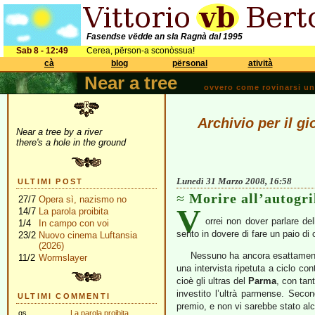
Fasendse vëdde an sla Ragnà dal 1995
Sab 8 - 12:49
Cerea, përson-a sconòssua!
cà
blog
përsonal
atività
Near a tree
ovvero come rovinarsi una 
Archivio per il g
Near a tree by a river
there's a hole in the ground
Lunedì 31 Marzo 2008, 16:58
ULTIMI POST
Morire all’autogri
27/7
Opera sì, nazismo no
V
14/7
La parola proibita
orrei non dover parlare de
1/4
In campo con voi
sento in dovere di fare un paio di c
23/2
Nuovo cinema Luftansia
(2026)
Nessuno ha ancora esattamente
11/2
Wormslayer
una intervista ripetuta a ciclo co
cioè gli ultras del
Parma
, con tan
investito l’ultrà parmense. Second
ULTIMI COMMENTI
premio, e non vi sarebbe stato al
gs
La parola proibita