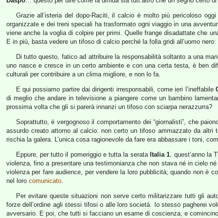
Daspo
… questo per dire come la diffida sia tutt’altro che un segno certo di
Grazie all’isteria del dopo-Raciti, il calcio è molto più pericoloso og
organizzate e dei treni speciali ha trasformato ogni viaggio in una avventur
viene anche la voglia di colpire per primi. Quelle frange disadattate che una 
E in più, basta vedere un tifoso di calcio perché la folla gridi all’uomo nero
Di tutto questo, fatico ad attribuire la responsabilità soltanto a una ma
uno nasce e cresce in un certo ambiente e con una certa testa, è ben dif
culturali per contribuire a un clima migliore, e non lo fa.
E qui possiamo partire dai dirigenti irresponsabili, come ieri l’ineffabile
di meglio che andare in televisione a piangere come un bambino lamentando
prossima volta che gli si parerà innanzi un tifoso con sciarpa nerazzurra?
Soprattutto, è vergognoso il comportamento dei “giornalisti”, che paiono
assurdo creato attorno al calcio: non certo un tifoso ammazzato da altri t
rischia la galera. L’unica cosa ragionevole da fare era abbassare i toni, co
Eppure, per tutto il pomeriggio e tutta la serata
Italia 1
, quest’anno la T
violenza, fino a presentare una testimonianza che non stava né in cielo né 
violenza per fare audience, per vendere la loro pubblicità; quando non è co
nel loro
comunicato
.
Per evitare queste situazioni non serve certo militarizzare tutti gli aut
forze dell’ordine agli stessi tifosi o alle loro società. Io stesso pagherei vol
avversario. E poi, che tutti si facciano un esame di coscienza, e comincino a