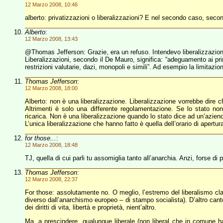
12 Marzo 2008, 10:46
alberto: privatizzazioni o liberalizzazioni? E nel secondo caso, secon
Alberto
:
12 Marzo 2008, 13:43
@Thomas Jefferson: Grazie, era un refuso. Intendevo liberalizzazion
Liberalizzazioni, secondo il De Mauro, significa: “adeguamento ai pri
restrizioni valutarie, dazi, monopoli e simili”. Ad esempio la limitazio
Thomas Jefferson
:
12 Marzo 2008, 18:00
Alberto: non è una liberalizzazione. Liberalizzazione vorrebbe dire ch
Altrimenti è solo una differente regolamentazione. Se lo stato non
ricarica. Non è una liberalizzazione quando lo stato dice ad un’azie
L’unica liberalizzazione che hanno fatto è quella dell’orario di apertura
for those...
:
12 Marzo 2008, 18:48
TJ, quella di cui parli tu assomiglia tanto all’anarchia. Anzi, forse di p
Thomas Jefferson
:
12 Marzo 2008, 22:37
For those: assolutamente no. O meglio, l’estremo del liberalismo clas
diverso dall’anarchismo europeo – di stampo socialista). D’altro canto p
dei diritti di vita, libertà e proprietà, nient’altro.
Ma, a prescindere, qualunque liberale (non liberal che in comune ha