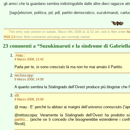
gli amici che la guardano sembra indistinguibile dalle altre dieci ragazze att
[tags]elezioni, politica, pd, pdl, partito democratico, suzukimaruti, carlu
This entry was posted on sabato, Marzo 8th, 2008 at 11:52 am, and is filed under
It
RSS 2.0
feed. Both comments and pings are currently closed.
23 commenti a “Suzukimaruti e la sindrome di Gabriell
.mau.
:
8 Marzo 2008, 12:42
Parla per te, io sono cresciuto là ma non ho mai amato il Partito.
rectoscopy
:
8 Marzo 2008, 14:08
A quanto sembra la Stalingrado dell’Ovest produce più blogstar che fu
vb
:
8 Marzo 2008, 15:00
@.mau.: E’ perché tu abitavi ai margini dell’universo conosciuto (“apr
@rettoscopia: Veramente la Stalingrado dell’Ovest ha prodotto sia
partito
… (anche se ti concedo che bisognerebbe estenderne i confini g
Rivoli).