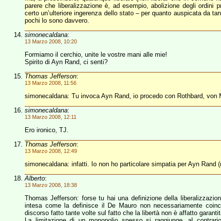
parere che liberalizzazione è, ad esempio, abolizione degli ordini p
certo un’ulteriore ingerenza dello stato – per quanto auspicata da tan
pochi lo sono davvero.
simonecaldana
:
13 Marzo 2008, 10:20
Formiamo il cerchio, unite le vostre mani alle mie!
Spirito di Ayn Rand, ci senti?
Thomas Jefferson
:
13 Marzo 2008, 11:56
simonecaldana: Tu invoca Ayn Rand, io procedo con Rothbard, von M
simonecaldana
:
13 Marzo 2008, 12:11
Ero ironico, TJ.
Thomas Jefferson
:
13 Marzo 2008, 12:49
simonecaldana: infatti. Io non ho particolare simpatia per Ayn Rand 
Alberto
:
13 Marzo 2008, 18:38
Thomas Jefferson: forse tu hai una definizione della liberalizzazio
intesa come la definisce il De Mauro non necessariamente coinci
discorso fatto tante volte sul fatto che la libertà non è affatto garant
La limitazione di un monopolio spesso si raggiunge, al contrario