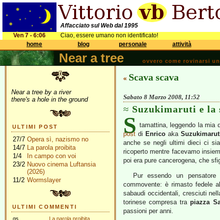
Affacciato sul Web dal 1995
Ven 7 - 6:06
Ciao, essere umano non identificato!
home
blog
personale
attività
Near a tree
ovvero come rovinarsi una 
Scava scava
«
Near a tree by a river
Sabato 8 Marzo 2008, 11:52
there's a hole in the ground
Suzukimaruti e la
S
tamattina, leggendo la mia q
ULTIMI POST
post
di
Enrico
aka
Suzukimarut
27/7
Opera sì, nazismo no
anche se negli ultimi dieci ci si
14/7
La parola proibita
ricoperto mentre facevamo insieme 
1/4
In campo con voi
poi era pure cancerogena, che sfi
23/2
Nuovo cinema Luftansia
(2026)
Pur essendo un pensatore a
11/2
Wormslayer
commovente: è rimasto fedele 
sabaudi occidentali, cresciuti nel
torinese compresa tra
piazza S
ULTIMI COMMENTI
passioni per anni.
gs
La parola proibita