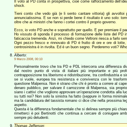
Il voto al PD conta in prospettiva, cioè come rafforzamento dell’ide
shock.
Tieni conto che vedo già (e li sento cantare vittoria) gli avvoltoi p
annunciatissima. E se non si perde bene il risultato è uno solo: torn
oltre che ai ministri che fanno i cortei contro il proprio governo.
Ecco, io voto PD anche e soprattutto per quello. E per premiare il parti
Ho vissuto di sponda il processo di formazione delle liste del PD 
faticaccia tremenda. Anzi, mi chiedo come Veltroni riesca a farlo senz
Ogni pezzo fresco e rinnovato di PD è frutto di ore e ore di lott
centrosinistra è in rivolta. Ed è un buon segno. Perderemo voti? W
Alberto
:
9 Marzo 2008, 00:10
Personalmente trovo che tra PD e PDL intercorra una differenza di
dal nostro punto di vista di italiani più importante e più pro
contrapposizione tra liberismo e ridistribuzione, tra confindustria e s
se si vuole, europea tra resistenza e convivenza con le trasforma
questione Malpensa. Non è strano che chi è pronto a correre al capezz
denaro pubblico, per salvare il carrozzone di Malpensa, sia propr
siano i cattivi che vogliono approvare un’operazione condotta alla lu
su tutti noi? Non solo la sinistra ha fatto (seppure in forma minimale
ma la candidatura del tassista romano ci dice che nella prossima leg
aspetto.
Questa è la differenza fondamentale che si delinea sempre più chiara tra
rimetterci è poi Bertinotti che continua a cercare di coniugare amb
sempre più deludenti.
Thomas Jefferson
: