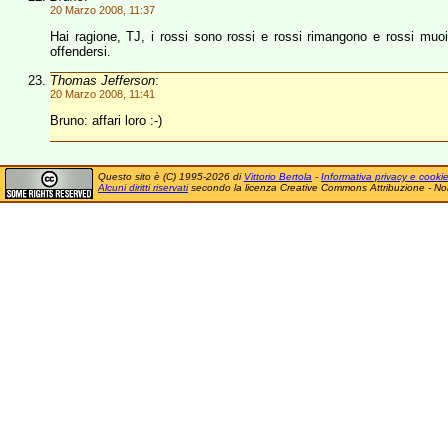
20 Marzo 2008, 11:37
Hai ragione, TJ, i rossi sono rossi e rossi rimangono e rossi muoi
offendersi.
Thomas Jefferson
:
20 Marzo 2008, 11:41
Bruno: affari loro :-)
Questo sito è (C) 1995-2026 di
Vittorio Bertola
-
Informativa privacy e cooki
Alcuni diritti riservati
secondo la licenza Creative Commons Attribuzione - No