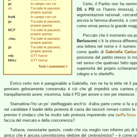
Certo, il Partito non ha nemm
gs
In campo con voi
vb
Tra tutte le passioni,
DS
a
PD
ce l’hanno rimessa), e
proprio questa
argomentazioni razionali, cercand
finelli
In campo con voi
ancora la famosa
diversità
, e co
gs
Tra tutte le passioni,
proprio questa
come ormai pensa la grande maggio
MCP
Tra tutte le passioni,
proprio questa
Peccato che il momento sia poc
.mau.
Tra tutte le passioni,
Berlusconi
c’è la stessa differen
proprio questa
una lettera nel nome e il numero
gs
Tra tutte le passioni,
proprio questa
come quello di
Gabriella Carluc
mfp
GTT horror
posizione del partito stesso in ma
Mirko
GTT horror
nel senso che qualsiasi fatto oppo
Tutti i commenti
»
superiorità del proprio schieram
sdegno e lo sberleffo.
Enrico certo non è paragonabile a Gabriella, non ne ha le tette né il 
pensiero gelosamente conservata è ciò che gli impedirà una carriera p
tranquillamente avere; insomma, loda il PD per amore e non per interesse.
Stamattina l’ho un po’ sbeffeggiato anch’io: d’altra parte come si fa a 
nel candidare il leader della protesta di casta dei tassisti romani contro l
premier il sindaco che ha risolto tale protesta imponendo una
tariffa fissa
faccia del mercato e della concorrenza?
Tuttavia, nonostante questo, credo che sia meglio non infierire più di 
amico che è ancora convintissimo elettore del centrosinistra? – è come un f