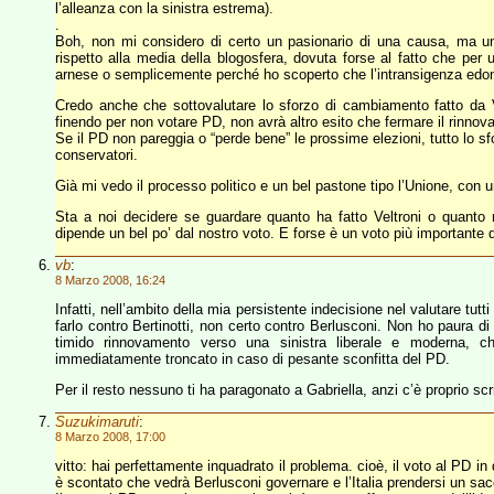
l’alleanza con la sinistra estrema).
.
Boh, non mi considero di certo un pasionario di una causa, ma un
rispetto alla media della blogosfera, dovuta forse al fatto che per
arnese o semplicemente perché ho scoperto che l’intransigenza edoni
Credo anche che sottovalutare lo sforzo di cambiamento fatto da 
finendo per non votare PD, non avrà altro esito che fermare il rinno
Se il PD non pareggia o “perde bene” le prossime elezioni, tutto lo sfo
conservatori.
Già mi vedo il processo politico e un bel pastone tipo l’Unione, con
Sta a noi decidere se guardare quanto ha fatto Veltroni o quanto
dipende un bel po’ dal nostro voto. E forse è un voto più importante de
vb
:
8 Marzo 2008, 16:24
Infatti, nell’ambito della mia persistente indecisione nel valutare tutt
farlo contro Bertinotti, non certo contro Berlusconi. Non ho paura 
timido rinnovamento verso una sinistra liberale e moderna, 
immediatamente troncato in caso di pesante sconfitta del PD.
Per il resto nessuno ti ha paragonato a Gabriella, anzi c’è proprio scri
Suzukimaruti
:
8 Marzo 2008, 17:00
vitto: hai perfettamente inquadrato il problema. cioè, il voto al PD i
è scontato che vedrà Berlusconi governare e l’Italia prendersi un sa