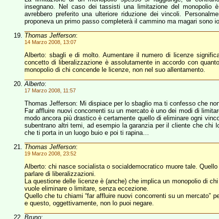
insegnano. Nel caso dei tassisti una limitazione del monopolio è 
avrebbero preferito una ulteriore riduzione dei vincoli. Personalme
proponeva un primo passo completerà il cammino ma magari sono io
Thomas Jefferson
:
14 Marzo 2008, 13:07
Alberto: sbagli e di molto. Aumentare il numero di licenze significa
concetto di liberalizzazione è assolutamente in accordo con quanto a
monopolio di chi concende le licenze, non nel suo allentamento.
Alberto
:
17 Marzo 2008, 11:57
Thomas Jefferson: Mi dispiace per lo sbaglio ma ti confesso che non 
Far affluire nuovi concorrenti su un mercato è uno dei modi di limit
modo ancora più drastico è certamente quello di eliminare ogni vincol
subentrano altri temi, ad esempio la garanzia per il cliente che chi l
che ti porta in un luogo buio e poi ti rapina…
Thomas Jefferson
:
19 Marzo 2008, 23:52
Alberto: chi nasce socialista o socialdemocratico muore tale. Quello c
parlare di liberalizzazioni.
La questione delle licenze è (anche) che implica un monopolio di chi r
vuole eliminare o limitare, senza eccezione.
Quello che tu chiami “far affluire nuovi concorrenti su un mercato” p
e questo, oggettivamente, non lo puoi negare.
Bruno
: