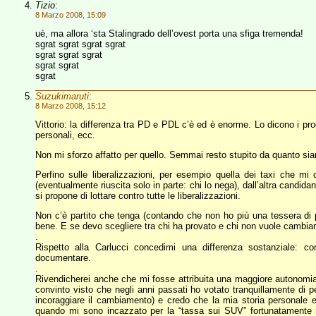
Tizio
:
8 Marzo 2008, 15:09
uè, ma allora ‘sta Stalingrado dell’ovest porta una sfiga tremenda!
sgrat sgrat sgrat sgrat
sgrat sgrat sgrat
sgrat sgrat
sgrat
Suzukimaruti
:
8 Marzo 2008, 15:12
Vittorio: la differenza tra PD e PDL c’è ed è enorme. Lo dicono i progr
personali, ecc.
Non mi sforzo affatto per quello. Semmai resto stupito da quanto si
Perfino sulle liberalizzazioni, per esempio quella dei taxi che mi 
(eventualmente riuscita solo in parte: chi lo nega), dall’altra candid
si propone di lottare contro tutte le liberalizzazioni.
Non c’è partito che tenga (contando che non ho più una tessera di p
bene. E se devo scegliere tra chi ha provato e chi non vuole cambiare
.
Rispetto alla Carlucci concedimi una differenza sostanziale: c
documentare.
.
Rivendicherei anche che mi fosse attribuita una maggiore autonomia d
convinto visto che negli anni passati ho votato tranquillamente di p
incoraggiare il cambiamento) e credo che la mia storia personale e 
quando mi sono incazzato per la “tassa sui SUV” fortunatamente ri