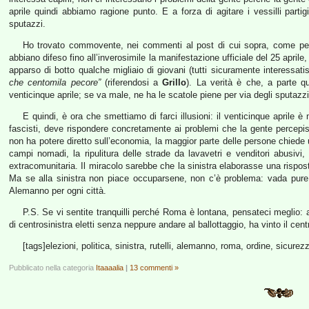
aprile quindi abbiamo ragione punto. E a forza di agitare i vessilli partigi
sputazzi.
Ho trovato commovente, nei commenti al post di cui sopra, come per
abbiano difeso fino all’inverosimile la manifestazione ufficiale del 25 apr
apparso di botto qualche migliaio di giovani (tutti sicuramente interessati
che centomila pecore”
(riferendosi a
Grillo
). La verità è che, a parte qu
venticinque aprile; se va male, ne ha le scatole piene per via degli sputazzi
E quindi, è ora che smettiamo di farci illusioni: il venticinque aprile è
fascisti, deve rispondere concretamente ai problemi che la gente percepi
non ha potere diretto sull’economia, la maggior parte delle persone chiede 
campi nomadi, la ripulitura delle strade da lavavetri e venditori abusivi,
extracomunitaria. Il miracolo sarebbe che la sinistra elaborasse una rispos
Ma se alla sinistra non piace occuparsene, non c’è problema: vada pure 
Alemanno per ogni città.
P.S. Se vi sentite tranquilli perché Roma è lontana, pensateci meglio:
di centrosinistra eletti senza neppure andare al ballottaggio, ha vinto il cen
[tags]elezioni, politica, sinistra, rutelli, alemanno, roma, ordine, sicurez
Pubblicato nella categoria
Itaaaalia
|
13 commenti »