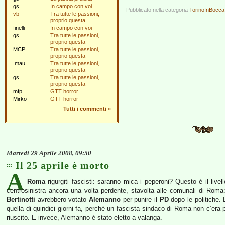
gs
In campo con voi
Pubblicato nella categoria
TorinoInBocca
vb
Tra tutte le passioni,
proprio questa
finelli
In campo con voi
gs
Tra tutte le passioni,
proprio questa
MCP
Tra tutte le passioni,
proprio questa
.mau.
Tra tutte le passioni,
proprio questa
gs
Tra tutte le passioni,
proprio questa
mfp
GTT horror
Mirko
GTT horror
Tutti i commenti
»
Martedì 29 Aprile 2008, 09:50
Il 25 aprile è morto
A
Roma
rigurgiti fascisti: saranno mica i peperoni? Questo è il livell
centrosinistra ancora una volta perdente, stavolta alle comunali di Roma
Bertinotti
avrebbero votato
Alemanno
per punire il
PD
dopo le politiche.
quella di quindici giorni fa, perché un fascista sindaco di Roma non c’era 
riuscito. E invece, Alemanno è stato eletto a valanga.