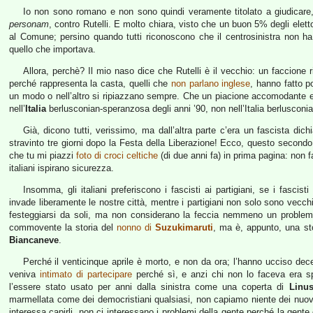
Io non sono romano e non sono quindi veramente titolato a giudicare
personam
, contro Rutelli. E molto chiara, visto che un buon 5% degli elett
al Comune; persino quando tutti riconoscono che il centrosinistra non h
quello che importava.
Allora, perchè? Il mio naso dice che Rutelli è il vecchio: un faccione 
perché rappresenta la casta, quelli che
non parlano inglese
, hanno fatto po
un modo o nell’altro si ripiazzano sempre. Che un piacione accomodante e
nell’
Italia
berlusconian-speranzosa degli anni ’90, non nell’Italia berlusconi
Già, dicono tutti, verissimo, ma dall’altra parte c’era un fascista dic
stravinto tre giorni dopo la Festa della Liberazione! Ecco, questo secondo
che tu mi piazzi
foto di croci celtiche
(di due anni fa) in prima pagina: non 
italiani ispirano sicurezza.
Insomma, gli italiani preferiscono i fascisti ai partigiani, se i fasci
invade liberamente le nostre città, mentre i partigiani non solo sono vecc
festeggiarsi da soli, ma non considerano la feccia nemmeno un problema
commovente la storia del
nonno di
Suzukimaruti
, ma è, appunto, una sto
Biancaneve
.
Perché il venticinque aprile è morto, e non da ora; l’hanno ucciso dec
veniva
intimato di partecipare
perché sì, e anzi chi non lo faceva era sp
l’essere stato usato per anni dalla sinistra come una coperta di
Linu
marmellata come dei democristiani qualsiasi, non capiamo niente dei nuovi 
interessa capirli, non ci interessano i problemi della gente perché la gente