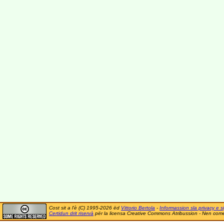
Cost sit a l'è (C) 1995-2026 ëd
Vittorio Bertola
-
Informassion sla privacy e si
Certidun drit riservà
për la licensa Creative Commons Atribussion - Nen comer