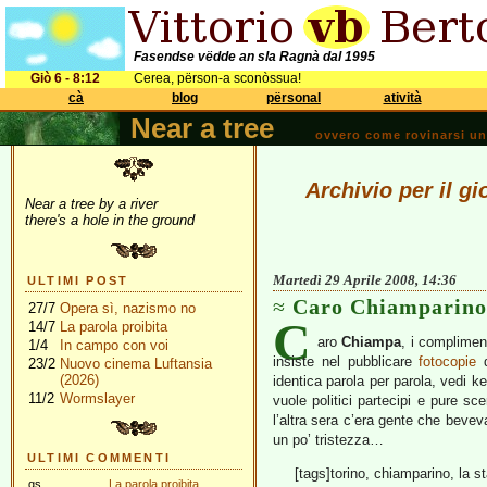
Fasendse vëdde an sla Ragnà dal 1995
Giò 6 - 8:12
Cerea, përson-a sconòssua!
cà
blog
përsonal
atività
Near a tree
ovvero come rovinarsi una 
Archivio per il gi
Near a tree by a river
there's a hole in the ground
Martedì 29 Aprile 2008, 14:36
ULTIMI POST
Caro Chiamparino
27/7
Opera sì, nazismo no
C
14/7
La parola proibita
aro
Chiampa
, i complimen
1/4
In campo con voi
insiste nel pubblicare
fotocopie
d
23/2
Nuovo cinema Luftansia
(2026)
identica parola per parola, vedi ke
11/2
Wormslayer
vuole politici partecipi e pure sc
l’altra sera c’era gente che bevev
un po’ tristezza…
ULTIMI COMMENTI
[tags]torino, chiamparino, la 
gs
La parola proibita