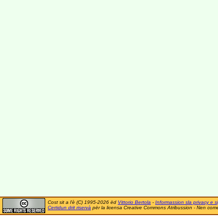
Cost sit a l'è (C) 1995-2026 ëd
Vittorio Bertola
-
Informassion sla privacy e si
Certidun drit riservà
për la licensa Creative Commons Atribussion - Nen comer