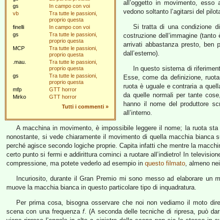
all’oggetto in movimento, esso 
gs
In campo con voi
vedono soltanto l’agitarsi del pilot
vb
Tra tutte le passioni,
proprio questa
Si tratta di una condizione d
finelli
In campo con voi
gs
Tra tutte le passioni,
costruzione dell’immagine (tanto
proprio questa
arrivati abbastanza presto, ben p
MCP
Tra tutte le passioni,
dall’esterno).
proprio questa
.mau.
Tra tutte le passioni,
In questo sistema di riferimen
proprio questa
gs
Tra tutte le passioni,
Esse, come da definizione, ruota
proprio questa
ruota è uguale e contraria a quell
mfp
GTT horror
da quelle normali per tante cose,
Mirko
GTT horror
hanno il nome del produttore scr
Tutti i commenti
»
all’interno.
A macchina in movimento, è impossibile leggere il nome; la ruota sta 
nonostante, si vede chiaramente il movimento di quella macchia bianca su
perché agisce secondo logiche proprie. Capita infatti che mentre la macchin
certo punto si fermi e addirittura cominci a ruotare all’indietro! In televisi
compressione, ma potete vederlo ad esempio in
questo filmato
, almeno nei 
Incuriosito, durante il Gran Premio mi sono messo ad elaborare un m
muove la macchia bianca in questo particolare tipo di inquadratura.
Per prima cosa, bisogna osservare che noi non vediamo il moto dire
scena con una frequenza
f
. (A seconda delle tecniche di ripresa, può da