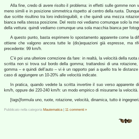
Alla fine, credo di avere risolto il problema: in effetti sulle gomme non 
meno simili e in posizione simmetrica rispetto al centro della ruota. Dunque
due scritte risultino tra loro indistinguibili, e che quindi una mezza rotaz
bianca nella stessa posizione. Del resto noi vediamo comunque solo la metà 
della vettura: quindi vediamo comunque una sola macchia bianca per foto
A questo punto, basta esprimere lo spostamento apparente come la diff
ottiene che valgono ancora tutte le (dis)equazioni già espresse, ma rif
precedente: 99 km/h.
C’è poi una ulteriore correzione da fare: in realtà, la velocità della ruota
scritta non si trova sul bordo della gomma; trattandosi di una rotazione, t
gomma – e quindi dell’auto – vi è un rapporto pari a quello tra le distanze 
caso di aggiungere un 10-20% alle velocità indicate.
In pratica, quando vedete la scritta invertire il suo verso apparente 
km/h, oppure dei 220-240 km/h: un modo empirico di misurarne la velocità.
[tags]formula uno, ruote, rotazione, velocità, dinamica, tutto è ingegneri
Pubblicato nella categoria
Mautematica
|
11 commenti »