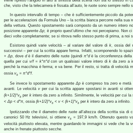
viene ripreso l’angolo in alto a sinistra della scena non sia lo stesso in c
che, visto che la telecamera è fissata all’auto, le ruote sono sempre nello s
In questo intervallo di tempo – che è sufficientemente piccolo da pote
per le accelerazioni da Formula Uno – la scritta bianca percorre nella sua 
della vettura. Questo spostamento sarà composto da un numero intero n
posizione apparente
Δp
; è proprio quest’ultimo che noi percepiamo. Non ci 
dieci volte completamente; se si ritrova nello stesso punto di prima, a noi
Esistono quindi varie velocità – al variare del valore di
k
, ossia del
successivi – per cui la scritta appare ferma. Infatti, scomponendo lo spa
+
Δp
, dove
d
è il diametro delle ruote (quindi
π*d
è la circonferenza della 
quella per cui
v/f = k*π*d
con un qualsiasi valore intero di
k
da zero a in
perché la macchina è ferma; e va bene. Per il resto, si tratta di velocità 
ossia
v
= π*d*f
.
s
Se invece lo spostamento apparente
Δp
è compreso tra zero e metà ci
avanti. Le velocità
v
per cui la scritta appare spostarsi in avanti si ot
(k+1/2)*
v
per
k
intero da zero a infinito. Similmente, le velocità per cui la
s
<
Δp
< d*π
, ossia
(k+1/2)*v
< v < (k+1)*
v
per
k
intero da zero a infinito.
s
s
Ipotizzando che il diametro delle ruote all’altezza della scritta sia di 
canonici 50 Hz televisivi, si ottiene
v
= 197,9 km/h. Ottenuto questo valo
s
velocità piuttosto elevata, mentre guardando le immagini si vede che la v
anche in frenate piuttosto secche.