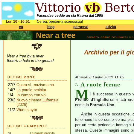
Fasendse vëdde an sla Ragnà dal 1995
Lùn 10 - 16:51
Cerea, përson-a sconòssua!
cà
blog
përsonal
atività
Near a tree
ovvero come rovinarsi una 
Archivio per il g
Near a tree by a river
there's a hole in the ground
Martedì 8 Luglio 2008, 11:15
ULTIMI POST
A ruote ferme
27/7
Opera sì, nazismo no
M
14/7
La parola proibita
i è successo in questo 
1/4
In campo con voi
Premio d’Inghilterra
: infatti e
23/2
Nuovo cinema Luftansia
(2026)
come la
Formula Uno
.
11/2
Wormslayer
Anche in questa occasione, c
fenomeno fisico semplice ma piutt
per un certo periodo le immagini 
ULTIMI COMMENTI
stessa. Queste immagini sono piu
gs
La parola proibita