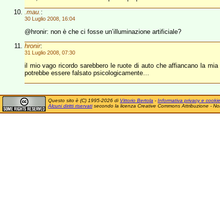
.mau.
:
30 Luglio 2008, 16:04
@hronir: non è che ci fosse un’illuminazione artificiale?
hronir
:
31 Luglio 2008, 07:30
il mio vago ricordo sarebbero le ruote di auto che affiancano la mia
potrebbe essere falsato psicologicamente…
Questo sito è (C) 1995-2026 di
Vittorio Bertola
-
Informativa privacy e cooki
Alcuni diritti riservati
secondo la licenza Creative Commons Attribuzione - No