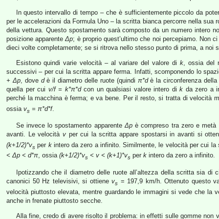
In questo intervallo di tempo – che è sufficientemente piccolo da pote
per le accelerazioni da Formula Uno – la scritta bianca percorre nella sua 
della vettura. Questo spostamento sarà composto da un numero intero n
posizione apparente
Δp
; è proprio quest’ultimo che noi percepiamo. Non ci 
dieci volte completamente; se si ritrova nello stesso punto di prima, a noi
Esistono quindi varie velocità – al variare del valore di
k
, ossia del
successivi – per cui la scritta appare ferma. Infatti, scomponendo lo spa
+
Δp
, dove
d
è il diametro delle ruote (quindi
π*d
è la circonferenza della 
quella per cui
v/f = k*π*d
con un qualsiasi valore intero di
k
da zero a in
perché la macchina è ferma; e va bene. Per il resto, si tratta di velocità 
ossia
v
= π*d*f
.
s
Se invece lo spostamento apparente
Δp
è compreso tra zero e metà ci
avanti. Le velocità
v
per cui la scritta appare spostarsi in avanti si ot
(k+1/2)*
v
per
k
intero da zero a infinito. Similmente, le velocità per cui la
s
<
Δp
< d*π
, ossia
(k+1/2)*v
< v < (k+1)*
v
per
k
intero da zero a infinito.
s
s
Ipotizzando che il diametro delle ruote all’altezza della scritta sia di 
canonici 50 Hz televisivi, si ottiene
v
= 197,9 km/h. Ottenuto questo valo
s
velocità piuttosto elevata, mentre guardando le immagini si vede che la v
anche in frenate piuttosto secche.
Alla fine, credo di avere risolto il problema: in effetti sulle gomme non 