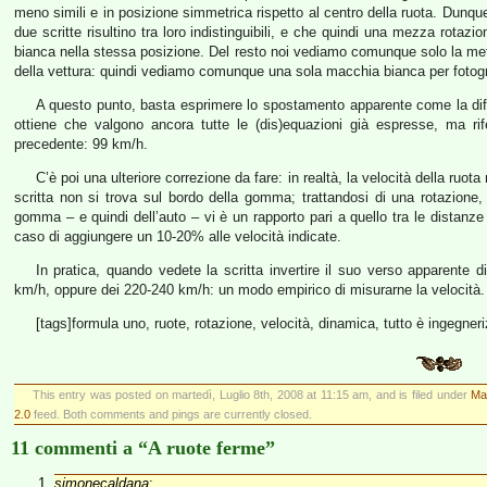
meno simili e in posizione simmetrica rispetto al centro della ruota. Dunque
due scritte risultino tra loro indistinguibili, e che quindi una mezza rotaz
bianca nella stessa posizione. Del resto noi vediamo comunque solo la metà 
della vettura: quindi vediamo comunque una sola macchia bianca per foto
A questo punto, basta esprimere lo spostamento apparente come la diff
ottiene che valgono ancora tutte le (dis)equazioni già espresse, ma rif
precedente: 99 km/h.
C’è poi una ulteriore correzione da fare: in realtà, la velocità della ruota
scritta non si trova sul bordo della gomma; trattandosi di una rotazione, t
gomma – e quindi dell’auto – vi è un rapporto pari a quello tra le distanze 
caso di aggiungere un 10-20% alle velocità indicate.
In pratica, quando vedete la scritta invertire il suo verso apparente 
km/h, oppure dei 220-240 km/h: un modo empirico di misurarne la velocità.
[tags]formula uno, ruote, rotazione, velocità, dinamica, tutto è ingegneri
This entry was posted on martedì, Luglio 8th, 2008 at 11:15 am, and is filed under
Ma
2.0
feed. Both comments and pings are currently closed.
11 commenti a “A ruote ferme”
simonecaldana
: