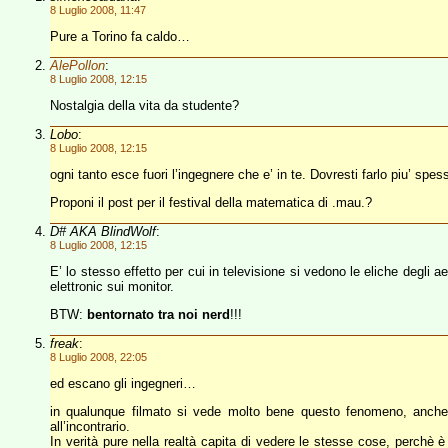
8 Luglio 2008, 11:47
Pure a Torino fa caldo…
AlePollon
:
8 Luglio 2008, 12:15
Nostalgia della vita da studente?
Lobo
:
8 Luglio 2008, 12:15
ogni tanto esce fuori l’ingegnere che e’ in te. Dovresti farlo piu’ spes
Proponi il post per il festival della matematica di .mau.?
D# AKA BlindWolf
:
8 Luglio 2008, 12:15
E’ lo stesso effetto per cui in televisione si vedono le eliche degli a
elettronic sui monitor.
BTW:
bentornato tra noi nerd
!!!
freak
:
8 Luglio 2008, 22:05
ed escano gli ingegneri…
in qualunque filmato si vede molto bene questo fenomeno, anche 
all’incontrario.
In verità pure nella realtà capita di vedere le stesse cose, perchè 