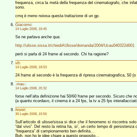
frequenza, circa la metà della frequenza del cinematografo, che in
sono.
cmq è meno noiosa questa trattazione di un gp.
Giacomo
:
14 Luglio 2008, 18:45
Se ne parlava anche qua:
http://ulisse.sissa.it/chiediAUlisse/domanda/2004/Ucau040322d001
però si parla di 24 frame al secondo. Chi ha ragione?
vb
:
14 Luglio 2008, 18:53
24 frame al secondo è la frequenza di ripresa cinematografica, 50 (o 
.mau.
:
14 Luglio 2008, 20:32
forse nell’alta definizione hai 50/60 frame per secondo. Sicuro che no
(a quanto ricordavo, il cinema è a 24 fps, la tv a 25 fps interallacciati
hronir
:
30 Luglio 2008, 15:50
Sull’articolo di ulisse/sissa si dice che il fenomeno si riscontra solo n
“dal vivo”. Del resto la retina ha, si’, un certo tempo di persisten
“frequenza” di campionamento ben definita…
Boh, non ho le idee chiare a questo proposito…