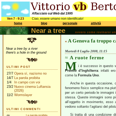
Affacciato sul Web dal 1995
Ven 7 - 9:23
Ciao, essere umano non identificato!
home
blog
personale
attività
Near a tree
ovvero come rovinarsi una 
A Genova fa troppo c
«
Near a tree by a river
Martedì 8 Luglio 2008, 11:15
there's a hole in the ground
A ruote ferme
M
i è successo in questo 
ULTIMI POST
Premio d’Inghilterra
: infatti e
27/7
Opera sì, nazismo no
come la
Formula Uno
.
14/7
La parola proibita
1/4
In campo con voi
Anche in questa occasione, c
23/2
Nuovo cinema Luftansia
fenomeno fisico semplice ma piutt
(2026)
per un certo periodo le immagini 
11/2
Wormslayer
stessa. Queste immagini sono piu
all’oggetto in movimento, esso 
vedono soltanto l’agitarsi del pilot
ULTIMI COMMENTI
Si tratta di una condizione d
gs
La parola proibita