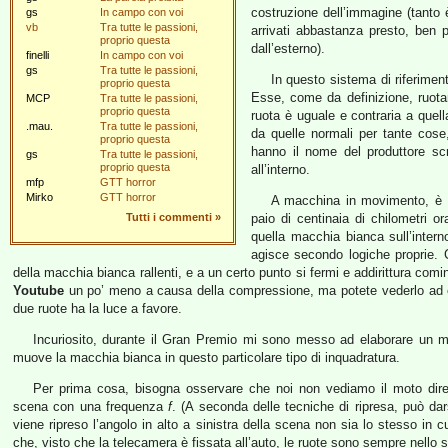
costruzione dell’immagine (tanto
gs
In campo con voi
vb
Tra tutte le passioni,
arrivati abbastanza presto, ben p
proprio questa
dall’esterno).
finelli
In campo con voi
gs
Tra tutte le passioni,
In questo sistema di riferimen
proprio questa
Esse, come da definizione, ruota
MCP
Tra tutte le passioni,
proprio questa
ruota è uguale e contraria a quell
.mau.
Tra tutte le passioni,
da quelle normali per tante cose,
proprio questa
hanno il nome del produttore scr
gs
Tra tutte le passioni,
proprio questa
all’interno.
mfp
GTT horror
Mirko
GTT horror
A macchina in movimento, è i
Tutti i commenti
»
paio di centinaia di chilometri 
quella macchia bianca sull’inter
agisce secondo logiche proprie. 
della macchia bianca rallenti, e a un certo punto si fermi e addirittura comin
Youtube
un po’ meno a causa della compressione, ma potete vederlo ad
due ruote ha la luce a favore.
Incuriosito, durante il Gran Premio mi sono messo ad elaborare un m
muove la macchia bianca in questo particolare tipo di inquadratura.
Per prima cosa, bisogna osservare che noi non vediamo il moto dire
scena con una frequenza
f
. (A seconda delle tecniche di ripresa, può da
viene ripreso l’angolo in alto a sinistra della scena non sia lo stesso in c
che, visto che la telecamera è fissata all’auto, le ruote sono sempre nello s