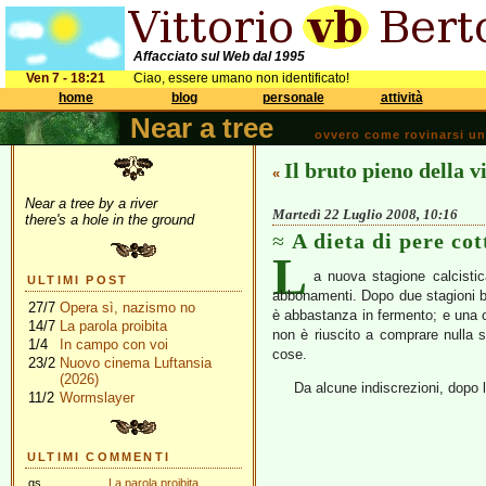
Affacciato sul Web dal 1995
Ven 7 - 18:21
Ciao, essere umano non identificato!
home
blog
personale
attività
Near a tree
ovvero come rovinarsi una 
Il bruto pieno della v
«
Near a tree by a river
Martedì 22 Luglio 2008, 10:16
there's a hole in the ground
A dieta di pere cot
L
a nuova stagione calcistic
ULTIMI POST
abbonamenti. Dopo due stagioni bu
27/7
Opera sì, nazismo no
è abbastanza in fermento; e una ca
14/7
La parola proibita
non è riuscito a comprare nulla s
1/4
In campo con voi
cose.
23/2
Nuovo cinema Luftansia
(2026)
Da alcune indiscrezioni, dopo 
11/2
Wormslayer
ULTIMI COMMENTI
gs
La parola proibita