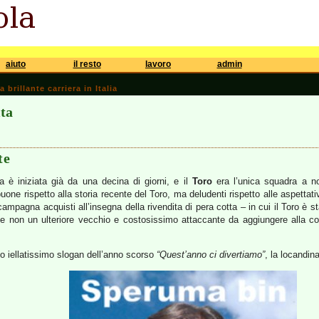
aiuto
il resto
lavoro
admin
brillante carriera in Italia
ita
te
a è iniziata già da una decina di giorni, e il
Toro
era l’unica squadra a n
one rispetto alla storia recente del Toro, ma deludenti rispetto alle aspetta
mpagna acquisti all’insegna della rivendita di pera cotta – in cui il Toro è s
e non un ulteriore vecchio e costosissimo attaccante da aggiungere alla coll
lo iellatissimo slogan dell’anno scorso
“Quest’anno ci divertiamo”
, la locandin