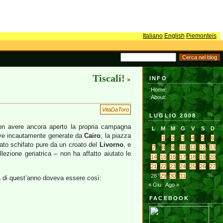
Italiano
English
Piemonteis
Tiscali!
INFO
»
:Home:
:About:
VitaDaToro
LUGLIO 2008
on avere ancora aperto la propria campagna
L
M
M
G
V
S
D
tive incautamente generate da
Cairo
, la piazza
1
2
3
4
5
6
tato schifato pure da un croato del
Livorno
, e
7
8
9
10
11
12
13
ezione geriatrica – non ha affatto aiutato le
14
15
16
17
18
19
20
21
22
23
24
25
26
27
28
29
30
31
a di quest’anno doveva essere così:
« Giu
Ago »
FACEBOOK