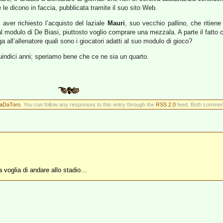
 le dicono in faccia, pubblicata tramite il suo sito Web.
i aver richiesto l’acquisto del laziale
Mauri
, suo vecchio pallino, che ritien
al modulo di De Biasi, piuttosto voglio comprare una mezzala. A parte il fatto 
 all’allenatore quali sono i giocatori adatti al suo modulo di gioco?
indici anni; speriamo bene che ce ne sia un quarto.
taDaToro
. You can follow any responses to this entry through the
RSS 2.0
feed. Both comment
a voglia di andare allo stadio…