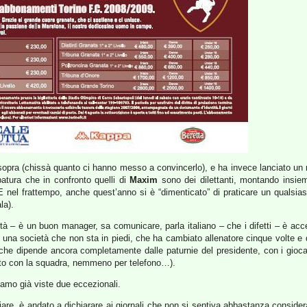
a sopra (chissà quanto ci hanno messo a convincerlo), e ha invece lanciato u
atura che in confronto quelli di
Maxim
sono dei dilettanti, montando insiem
 E nel frattempo, anche quest’anno si è “dimenticato” di praticare un qualsias
la).
à – è un buon manager, sa comunicare, parla italiano – che i difetti – è accen
to è una società che non sta in piedi, che ha cambiato allenatore cinque volte e d
e che dipende ancora completamente dalle paturnie del presidente, con i gioc
ato con la squadra, nemmeno per telefono…).
bbiamo già viste due eccezionali.
are, è andato a dichiarare ai giornali che non si sentiva abbastanza consider