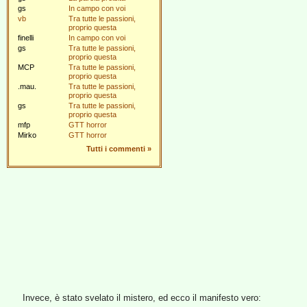
gs
In campo con voi
vb
Tra tutte le passioni,
proprio questa
finelli
In campo con voi
gs
Tra tutte le passioni,
proprio questa
MCP
Tra tutte le passioni,
proprio questa
.mau.
Tra tutte le passioni,
proprio questa
gs
Tra tutte le passioni,
proprio questa
mfp
GTT horror
Mirko
GTT horror
Tutti i commenti
»
Invece, è stato svelato il mistero, ed ecco il manifesto vero: