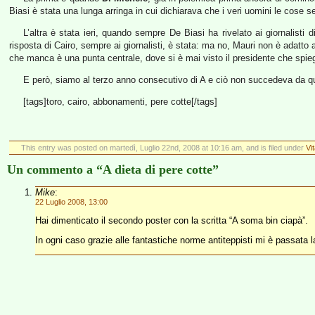
Biasi è stata una lunga arringa in cui dichiarava che i veri uomini le cose se
L’altra è stata ieri, quando sempre De Biasi ha rivelato ai giornalisti d
risposta di Cairo, sempre ai giornalisti, è stata: ma no, Mauri non è adatto 
che manca è una punta centrale, dove si è mai visto il presidente che spiega
E però, siamo al terzo anno consecutivo di A e ciò non succedeva da qu
[tags]toro, cairo, abbonamenti, pere cotte[/tags]
This entry was posted on martedì, Luglio 22nd, 2008 at 10:16 am, and is filed under
Vi
Un commento a “A dieta di pere cotte”
Mike
:
22 Luglio 2008, 13:00
Hai dimenticato il secondo poster con la scritta “A soma bin ciapà”.
In ogni caso grazie alle fantastiche norme antiteppisti mi è passata l