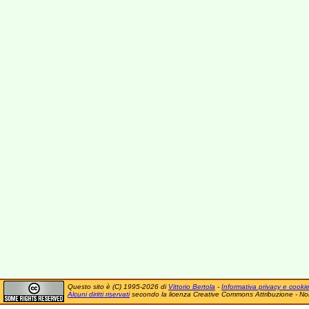
Questo sito è (C) 1995-2026 di
Vittorio Bertola
-
Informativa privacy e cooki
Alcuni diritti riservati
secondo la licenza Creative Commons Attribuzione - No