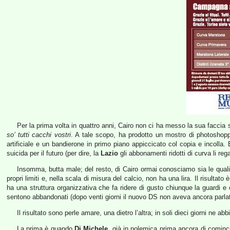
Per la prima volta in quattro anni, Cairo non ci ha messo la sua facci
so’ tutti cacchi vostri
. A tale scopo, ha prodotto un mostro di photoshopp
artificiale e un bandierone in primo piano appiccicato col copia e incolla.
suicida per il futuro (per dire, la
Lazio
gli abbonamenti ridotti di curva li rega
Insomma, butta male; del resto, di Cairo ormai conosciamo sia le qualit
propri limiti e, nella scala di misura del calcio, non ha una lira. Il risulta
ha una struttura organizzativa che fa ridere di gusto chiunque la guardi 
sentono abbandonati (dopo venti giorni il nuovo DS non aveva ancora parl
Il risultato sono perle amare, una dietro l’altra; in soli dieci giorni ne a
La prima è quando
Di Michele
, già in polemica prima ancora di cominci