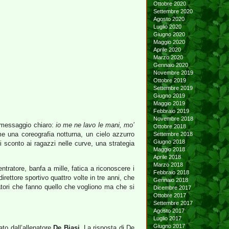
Ottobre 2020
Settembre 2020
Agosto 2020
Luglio 2020
Giugno 2020
Maggio 2020
Aprile 2020
Marzo 2020
Gennaio 2020
Novembre 2019
Ottobre 2019
Settembre 2019
Giugno 2019
Maggio 2019
Febbraio 2019
Novembre 2018
n messaggio chiaro:
io me ne lavo le mani, mo’
Ottobre 2018
e una coreografia notturna, un cielo azzurro
Settembre 2018
Giugno 2018
i sconto ai ragazzi nelle curve, una strategia
Maggio 2018
Aprile 2018
Marzo 2018
tratore, banfa a mille, fatica a riconoscere i
Febbraio 2018
irettore sportivo quattro volte in tre anni, che
Gennaio 2018
atori che fanno quello che vogliono ma che si
Dicembre 2017
Ottobre 2017
Settembre 2017
Agosto 2017
Luglio 2017
Giugno 2017
ato dall’allenatore
De Biasi
. La risposta di De