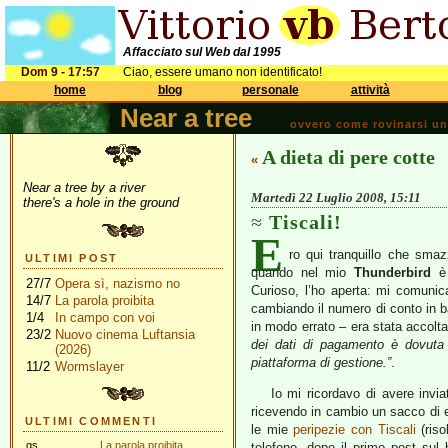
Affacciato sul Web dal 1995
Dom 9 - 17:57
Ciao, essere umano non identificato!
home
blog
personale
attività
Near a tree
ovvero come rovinarsi una 
A dieta di pere cotte
«
Near a tree by a river
Martedì 22 Luglio 2008, 15:11
there's a hole in the ground
Tiscali!
E
ro qui tranquillo che sma
ULTIMI POST
quando nel mio
Thunderbird
è 
27/7
Opera sì, nazismo no
Curioso, l’ho aperta: mi comunic
14/7
La parola proibita
cambiando il numero di conto in ba
1/4
In campo con voi
in modo errato – era stata accol
23/2
Nuovo cinema Luftansia
dei dati di pagamento è dovuta
(2026)
piattaforma di gestione.”
.
11/2
Wormslayer
Io mi ricordavo di avere invia
ricevendo in cambio un sacco di er
ULTIMI COMMENTI
le mie
peripezie con Tiscali
(riso
gs
La parola proibita
telefono, dopo il primo post sul