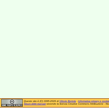
Questo sito è (C) 1995-2026 di
Vittorio Bertola
-
Informativa privacy e cooki
Alcuni diritti riservati
secondo la licenza Creative Commons Attribuzione - No