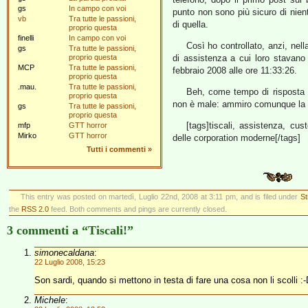
gs
In campo con voi
punto non sono più sicuro di nien
vb
Tra tutte le passioni,
di quella.
proprio questa
finelli
In campo con voi
Così ho controllato, anzi, nell
gs
Tra tutte le passioni,
proprio questa
di assistenza a cui loro stavano
MCP
Tra tutte le passioni,
febbraio 2008 alle ore 11:33:26.
proprio questa
.mau.
Tra tutte le passioni,
Beh, come tempo di risposta 
proprio questa
non è male: ammiro comunque la 
gs
Tra tutte le passioni,
proprio questa
[tags]tiscali, assistenza, cus
mfp
GTT horror
Mirko
GTT horror
delle corporation moderne[/tags]
Tutti i commenti
»
This entry was posted on martedì, Luglio 22nd, 2008 at 3:11 pm, and is filed under
St
the
RSS 2.0
feed. Both comments and pings are currently closed.
3 commenti a “Tiscali!”
simonecaldana
:
22 Luglio 2008, 15:23
Son sardi, quando si mettono in testa di fare una cosa non li scolli :
Michele
: